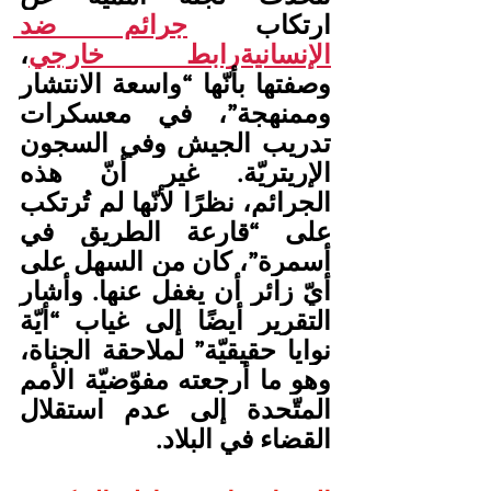
ارتكاب 
جرائم ضد 
الإنسانيةرابط خارجي
، 
وصفتها بأنّها “واسعة الانتشار 
وممنهجة”، في معسكرات 
تدريب الجيش وفي السجون 
الإريتريّة. غير أنّ هذه 
الجرائم، نظرًا لأنّها لم تُرتكب 
على “قارعة الطريق في 
أسمرة”، كان من السهل على 
أيّ زائر أن يغفل عنها. وأشار 
التقرير أيضًا إلى غياب “أيّة 
نوايا حقيقيّة” لملاحقة الجناة، 
وهو ما أرجعته مفوّضيّة الأمم 
المتّحدة إلى عدم استقلال 
القضاء في البلاد.