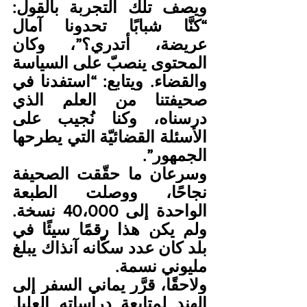
ويصف تلك التجربة بالقول: 
“كنَّا شبابًا تحدونا آمال 
عريضة، أتدري؟”، وكان 
المحتوى ينصبّ على السياسة 
والقضاء. ويتابع: “استفدنا في 
صحيفتنا من العلم الذي 
درسناه، وكنا نُجيب على 
الأسئلة القضائيّة التي يطرحها 
الجمهور”.
وسرعان ما حقّقت الصحيفة 
نجاحًا، ووصلت الطبعة 
الواحدة إلى 40،000 نسخة. 
ولم يكن هذا رقمًا سيئًا في 
بلد كان عدد سكّانه آنذاك يبلغ 
مليوني نسمة.
ولاحقًا، قرَّر يماني السفر إلى 
الهند لمتابعة دراساته العليا. 