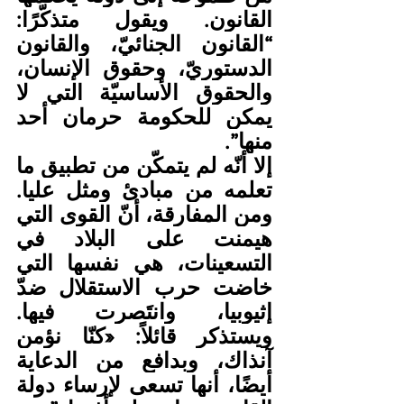
القانون. ويقول متذكّرًا: 
“القانون الجنائيّ، والقانون 
الدستوريّ، وحقوق الإنسان، 
والحقوق الأساسيّة التي لا 
يمكن للحكومة حرمان أحد 
منها”.
إلا أنّه لم يتمكّن من تطبيق ما 
تعلمه من مبادئ ومثل عليا. 
ومن المفارقة، أنّ القوى التي 
هيمنت على البلاد في 
التسعينات، هي نفسها التي 
خاضت حرب الاستقلال ضدّ 
إثيوبيا، وانتَصرت فيها. 
ويستذكر قائلاً: «كنّا نؤمن 
آنذاك، وبدافع من الدعاية 
أيضًا، أنها تسعى لإرساء دولة 