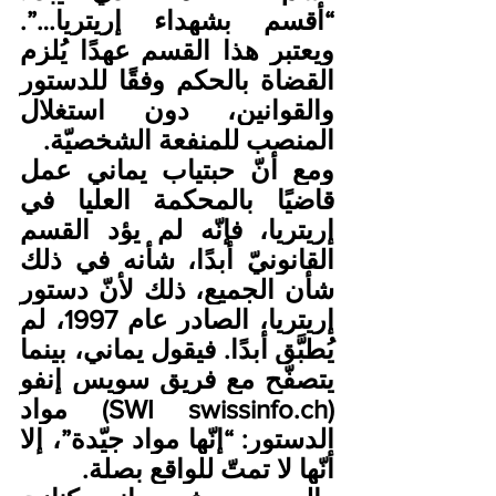
“أقسم بشهداء إريتريا…”. 
ويعتبر هذا القسم عهدًا يُلزم 
القضاة بالحكم وفقًا للدستور 
والقوانين، دون استغلال 
المنصب للمنفعة الشخصيّة.
ومع أنّ حبتياب يماني عمل 
قاضيًا بالمحكمة العليا في 
إريتريا، فإنّه لم يؤد القسم 
القانونيّ أبدًا، شأنه في ذلك 
شأن الجميع، ذلك لأنّ دستور 
إريتريا، الصادر عام 1997، لم 
يُطبَّق أبدًا. فيقول يماني، بينما 
يتصفّح مع فريق سويس إنفو 
(SWI 
swissinfo.ch
) مواد 
الدستور: “إنّها مواد جيّدة”، إلا 
أنّها لا تمتّ للواقع بصلة.