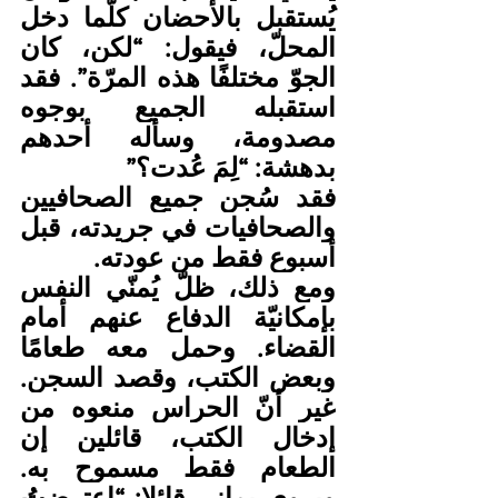
يُستقبل بالأحضان كلّما دخل 
المحلّ، فيقول: “لكن، كان 
الجوّ مختلفًا هذه المرّة”. فقد 
استقبله الجميع بوجوه 
مصدومة، وسأله أحدهم 
بدهشة: “لِمَ عُدت؟”
فقد سُجن جميع الصحافيين 
والصحافيات في جريدته، قبل 
أسبوع فقط من عودته.
ومع ذلك، ظلّ يُمنّي النفس 
بإمكانيّة الدفاع عنهم أمام 
القضاء. وحمل معه طعامًا 
وبعض الكتب، وقصد السجن. 
غير أنّ الحراس منعوه من 
إدخال الكتب، قائلين إن 
الطعام فقط مسموح به. 
ويروي يماني قائلا: “اعترضتُ 