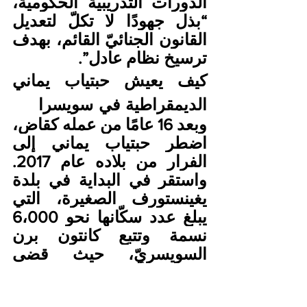
الدورات التدريبية الحكومية، 
“بذل جهودًا لا تكلّ لتعديل 
القانون الجنائيّ القائم، بهدف 
ترسيخ نظام عادل”.
كيف يعيش حبتياب يماني 
الديمقراطية في سويسرا
وبعد 16 عامًا من عمله كقاضٍ، 
اضطر حبتياب يماني إلى 
الفرار من بلاده عام 2017. 
واستقر في البداية في بلدة 
يغينستورف الصغيرة، التي 
يبلغ عدد سكّانها نحو 6،000 
نسمة وتتبع كانتون برن 
السويسريّ، حيث قضى 
الفترة الأولى من إجراءات 
لجوئه.