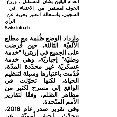
انعدام اليقين بشأن المستقبل ، وزرع 
الخوف المستمر من الاختفاء في 
السجون، واستحالة التعبير بحرية عن 
الرأي. Vera Leysinger / Swi 
Swissinfo.ch
وازداد الوضع ظُلمة مع مطلع 
الألفيّة الثالثة، حين فُرضت 
على الجميع في إريتريا “خدمة 
وطنيّة” إجباريّة، وهي خدمة 
عسكريّة غير محدّدة المدّة، 
قُدّمت باعتبارها وسيلة لتنظيم 
الحياة، لكنها تحوّلت في 
الواقع إلى مسرح لكثير من 
مظاهر الظلم، وفقًا لتقارير 
الأمم المتّحدة.
وفي تقرير صدر عام 2016، 
تتحدّث لجنة أمميّة عن 