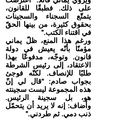
على ذلك. فطبقًا للقانون، 
يتمتّع السجناء والسجينات 
بحقوق كثيرة، من بينها الحقّ 
في اقتناء الكتب.”
ورغم هذا المنع، ظلّ يماني 
مؤمنًا بأنّه يعيش في دولة 
قانون. وتوجّه، مدفوعًا بهذا 
الاعتقاد، إلى رئيس الشرطة 
طلبًا للإنصاف. لكنّه فوجئ 
بجواب صادم: “قال لي إنّ 
هذه المجموعة ليست سجينته 
هو، بل سجينة الرئيس. 
وأضاف: إنه لا يريد أن يتحمّل 
ذنب دمي. ثم طردني.”