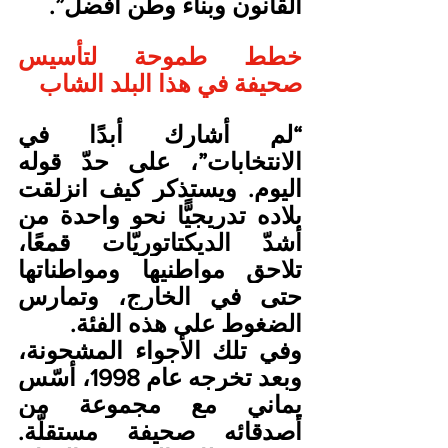
القانون وبناء وطن أفضل”.
خطط طموحة لتأسيس 
صحيفة في هذا البلد الشاب
“لم أشارك أبدًا في 
الانتخابات”، على حدّ قوله 
اليوم. ويستذكر كيف انزلقت 
بلاده تدريجيًّا نحو واحدة من 
أشدّ الديكتاتوريّات قمعًا، 
تلاحق مواطنيها ومواطناتها 
حتى في الخارج، وتمارس 
الضغوط على هذه الفئة.
وفي تلك الأجواء المشحونة، 
وبعد تخرجه عام 1998، أسّس 
يماني مع مجموعة من 
أصدقائه صحيفة مستقلّة. 