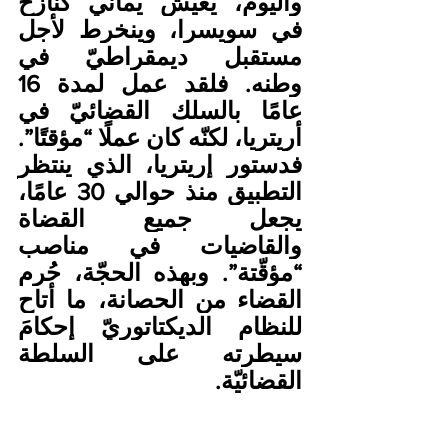
واليوم، يعيش يماني كنازح 
في سويسرا، وينخرط لأجل 
مستقبل ديمقراطيّ في 
وطنه. فلقد عمل لمدة 16 
عامًا بالسلك القضائيّ في 
أريتريا، لكنّه كان عملًا “مؤقتًا”.
فدستور إريتريا، الذي ينتظر 
التطبيق منذ حوالي 30 عامًا، 
يجعل جميع القضاة 
والقاضيات في مناصب 
“مؤقّتة”. وبهذه الحجّة، حُرم 
القضاء من الحصانة، ما أتاح 
للنظام الديكتاتوريّ إحكامَ 
سيطرته على السلطة 
القضائيّة.