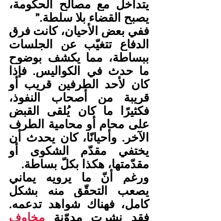
يتداخل مع مصالح الحكومة، 
يصبح القضاء بلا سلطة.”
ففي بعض الأحيان، كانت فرق 
الدفاع تتغيّب عن الجلسات 
ببساطة، مما يكشف بوضوح 
ما حدث في الكواليس. فإذا 
كان لأحد الطرفين قريب أو 
قريبة من أصحاب النفوذ، 
فكثيرًا ما كان يُلقى القبض 
على محام أو محامية الطرف 
الآخر. وأحيانًا، كان يحدث أن 
يختفي مقدّم الشكوى أو 
مقدّمتها، هكذا بكلّ بساطة.
ورغم أنّ ما يرويه يماني 
يصعب التحقّق منه بشكل 
كامل، فهناك شواهد تدعمه. 
فقد نشرت مدوّنة 
مخاوف 