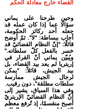
القضاء خارج معادلة الحكم
وحين طرحنا على يماني 
سؤالًا عما إذا كان عمله قد 
جعله أحد ركائز الحكومة، 
أجاب ببساطة: “لا”. ثمّ أوضح 
قائلًا: “إنّ النظام القضائيّ قد 
خسر بالفعل كلّ سلطاته.” 
ويُبيّن يماني أنّ القرار في 
إريتريا لم يعد بيد القضاء، بل 
بيد الجيش، قائلاً: “يمكن 
لرجال الجيش ممارسة 
سلطات مطلقة”، دون رقيب.
وفي هذا السياق، يشير إلى 
أنّ النظام القضائيّ الإريتريّ 
أصبح منقسمًا، إذ تُرفع معظم 