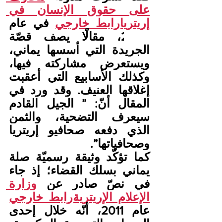
على حقوق الإنسان في 
إريتريارابط خارجي
 في عام 
2009، مقالًا يصف قصّة 
الجريدة التي أسسها يماني، 
ويستعرض مشاركته فيها، 
وكذلك الأسابيع التي أعقبت 
إغلاقها العنيف. وقد ورد في 
المقال أنّ: ” الجيل القادم 
سيعرف التضحية، والثمن 
الذي دفعه صحافيو إريتريا 
وصحافياتها”.
كما تؤكّد وثيقة رسميّة صلة 
يماني بسلك القضاء؛ إذ جاء 
في نصّ صادر عن 
وزارة 
الإعلام الإريتريةرابط خارجي
عام 2011، أنّه خلال إحدى 