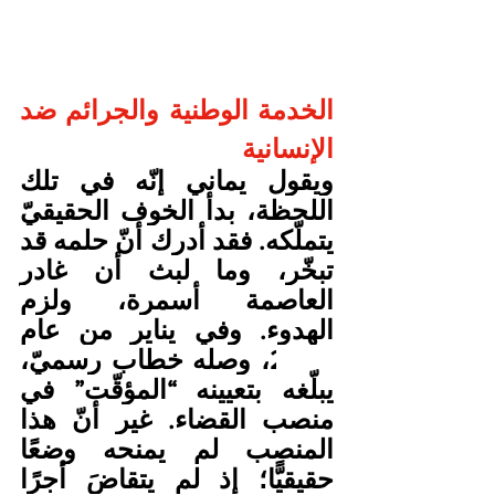
الخدمة الوطنية والجرائم ضد 
الإنسانية
ويقول يماني إنّه في تلك 
اللحظة، بدأ الخوف الحقيقيّ 
يتملّكه. فقد أدرك أنّ حلمه قد 
تبخّر، وما لبث أن غادر 
العاصمة أسمرة، ولزم 
الهدوء. وفي يناير من عام 
2002، وصله خطاب رسميّ، 
يبلّغه بتعيينه “المؤقّت” في 
منصب القضاء. غير أنّ هذا 
المنصب لم يمنحه وضعًا 
حقيقيًّا؛ إذ لم يتقاضَ أجرًا 