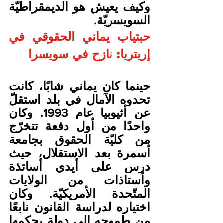
وكيف يعيش هو الديمقراطيّة 
السويسريّة.
حبتياب يماني الحقوقي في 
إريتريا: نازح في سويسرا
حينما كان يماني شابًا، كانت 
تحدوه الآمال في بلد استقلّ 
عن أثيوبيا عام 1993. وكان 
واحدًا من أول دفعة تتخرّج 
من كليّة الحقوق بجامعة 
أسمرة بعد الاستقلال، حيث 
درس على أيدي أساتذة 
وأستاذات من الولايات 
المتّحدة الأمريكيّة. وكان 
اختياره لدراسة القانون نابعًا 
من طموحه إلى دولة يحكمها 