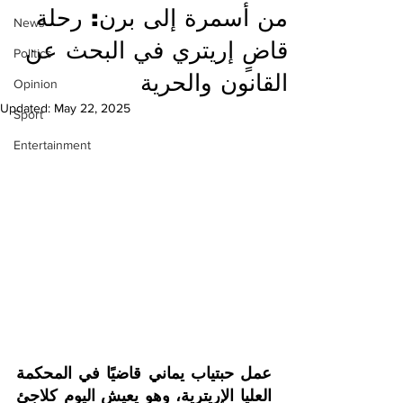
من أسمرة إلى برن: رحلة
News
قاضٍ إريتري في البحث عن
Politics
القانون والحرية
Opinion
Updated:
May 22, 2025
Sport
Entertainment
عمل حبتياب يماني قاضيًا في المحكمة 
العليا الإريترية، وهو يعيش اليوم كلاجئ 