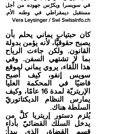
في سويسرا ويكرّس جهوده من أجل 
مستقبل ديمقراطي في وطنه الأم. 
Vera Leysinger / Swi 
Swissinfo.ch
كان حبتياب يماني يحلم بأن 
يصبح حقوقيًّا، لأنه يؤمن بدولة 
القانون. ولكن جاءت الرياح 
بما لا تشتهي السفن. وفي 
هذا اللّقاء، يروي يماني لموقع 
سويس إنفو، كيف أصبح 
قاضيًا في المحكمة العليا 
الإريتريّة لمدة 16 عامًا، وكيف 
يمارس النظام الديكتاتوريّ 
السلطة هناك.
يُلزم دستور إريتريا كلَّ من 
يدخل السلك القضائيّ بأداء 
قسم القضاة، الذي يبدأ: 