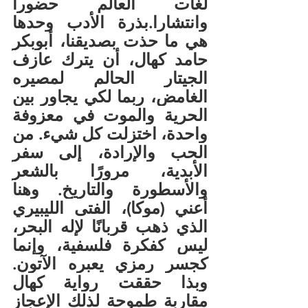
لغات العالم حضورا 
وانتشارا.بذرة الأدب وحدها 
هي ما حذت بصديقنا، أبوبكر 
حامد كهال، أن يترك عازف 
الجيتار الحالم لمصيره 
الغامض، ربما لكي يجاور بين 
الحرية والموت في معزوفة 
واحدة، اختزلت كل شيء. من 
الحب والإرادة، إلى سفر 
الأبدية، مرورًا بالشعر 
والأسطورة والتاريخ. وهنا 
أعني (موكا)، الفتى الليبيري 
الذي ذهب قربانًا لإله البحر، 
ليس كفكرة فلسفية، وإنما 
كجسر رمزي يعبره الآتون. 
وبذا حققت رواية كهال 
مقاربة طموحة لذلك الإعجاز 