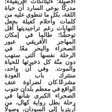
الأصيلة: «تيتانكات أفريقية»؛ 
مدركًا بوعي السارد أن حياة 
اللغة، بكل ما تنطوي عليه من 
كلمات وأحلام كفيلة بجعل 
النهايات رغم تراجيديتها أقل 
توحشًا؛ طالما في إمكان 
المهاجر الأفريقي عبور 
الصحراء والبحر معًا. في 
الرحلة نفسها التي ستهب 
دون منّة كل ذخيرتها للحياة 
والموت. وفي آن واحد، 
ستترك باب العودة 
مشرعًا.كان لضراوة عنف 
الواقع في معظم بلدان جنوب 
الصحراء الكبرى شأنها في 
رحلة بطل رواية كهال، من 
أريتريا إلى السودان، وصولًا 