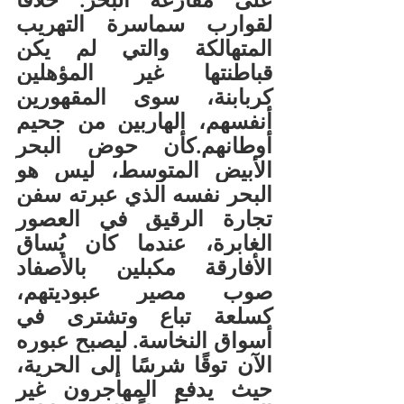
لقوارب سماسرة التهريب 
المتهالكة والتي لم يكن 
قباطنتها غير المؤهلين 
كربابنة، سوى المقهورين 
أنفسهم، الهاربين من جحيم 
أوطانهم.كأن حوض البحر 
الأبيض المتوسط، ليس هو 
البحر نفسه الذي عبرته سفن 
تجارة الرقيق في العصور 
الغابرة، عندما كان يُساق 
الأفارقة مكبلين بالأصفاد 
صوب مصير عبوديتهم، 
كسلعة تباع وتشترى في 
أسواق النخاسة. ليصبح عبوره 
الآن توقًا شرسًا إلى الحرية، 
حيث يدفع المهاجرون غير 