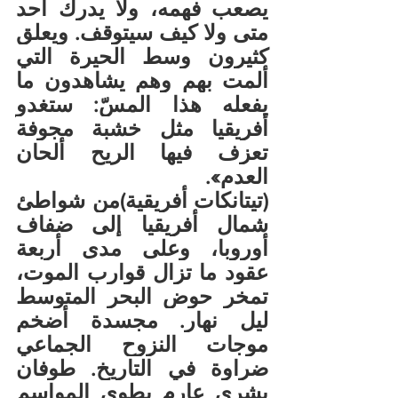
يصعب فهمه، ولا يدرك أحد 
متى ولا كيف سيتوقف. ويعلق 
كثيرون وسط الحيرة التي 
ألمت بهم وهم يشاهدون ما 
يفعله هذا المسّ: ستغدو 
أفريقيا مثل خشبة مجوفة 
تعزف فيها الريح ألحان 
العدم».
(تيتانكات أفريقية)من شواطئ 
شمال أفريقيا إلى ضفاف 
أوروبا، وعلى مدى أربعة 
عقود ما تزال قوارب الموت، 
تمخر حوض البحر المتوسط 
ليل نهار. مجسدة أضخم 
موجات النزوح الجماعي 
ضراوة في التاريخ. طوفان 
بشري عارم يطوي المواسم 