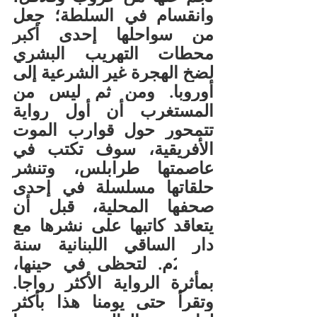
وانقسام في السلطة؛ جعل 
من سواحلها إحدى أكبر 
محطات التهريب البشري 
لضخ الهجرة غير الشرعية إلى 
أوروبا. ومن ثم ليس من 
المستغرب أن أول رواية 
تتمحور حول قوارب الموت 
الأفريقية، سوف تكتب في 
عاصمتها طرابلس، وتنشر 
حلقاتها مسلسلة في إحدى 
صحفها المحلية، قبل أن 
يتعاقد كاتبها على نشرها مع 
دار الساقي اللبنانية سنة 
2008م. لتحظى في حينها، 
بمأثرة الرواية الأكثر رواجا. 
وتقرأ حتى يومنا هذا بأكثر 