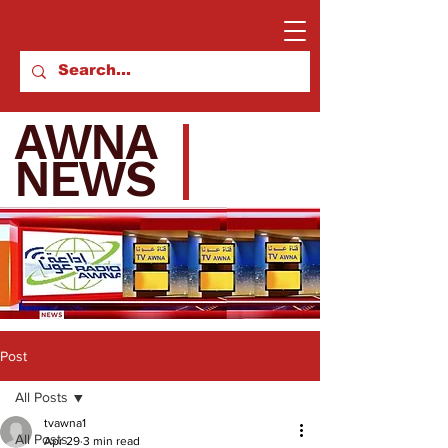
AWNA
NEWS
Post
All Posts
tvawna1
All Posts
Apr 29
3 min read