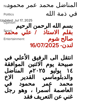
المناضل محمد عمر محمود
News
في ذمة الله
Politics
Updated:
Jul 17, 2025
Opinion
بسم الله الرحمن الرحيم
Sport
بقلم الاستاذ  / علي محمد 
صالح شوم
Entertainment
لندن- 16/07/2025
انتقل الى الرفيق الأعلي في 
صبيحة يوم الاثنين الموافقة 
١٤ يوليو ٢٠٢٥م المناضل 
والدبلوماسي القدير الاخ 
محمد عمر محمود في 
العاصمة أسمرا ، وهو رجل 
غني عن التعريف فقد 