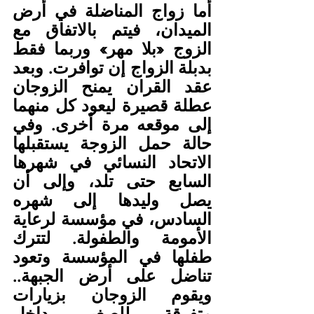
أما زواج المناضلة في أرض 
الميدان، فيتم بالاتفاق مع 
الزوج «بلا مهر» وربما فقط 
بدبلة الزواج إن توافرت. وبعد 
عقد القران يمنح الزوجان 
عطلة قصيرة ليعود كل منهما 
إلى موقعه مرة أخرى. وفي 
حالة حمل الزوجة يستقبلها 
الاتحاد النسائي في شهرها 
السابع حتى تلد، وإلى أن 
يصل وليدها إلى شهره 
السادس، في مؤسسة لرعاية 
الأمومة والطفولة. لتترك 
طفلها في المؤسسة وتعود 
تناضل على أرض الجبهة.. 
ويقوم الزوجان بزيارات 
متفرقة للصغير داخل 