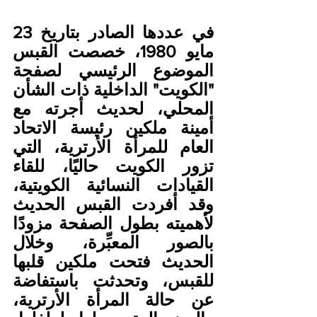
في عددها الصادر بتاريخ 23 
مايو 1980، خصصت القبس 
الموضوع الرئيسي لصفحة 
"الكويت" الداخلية ذات الشأن 
المحلي، لحديث أجرته مع 
أمينة ملكين رئيسة الاتحاد 
العام للمرأة الأرترية، التي 
تزور الكويت حاليًا، للقاء 
القيادات النسائية الكويتية، 
وقد أفردت القبس الحديث 
لأهميته بطول الصفحة مزودًا 
بالصور المعبِّرة، وخلال 
الحديث فتحت ملكين قلبها 
للقبس، وتحدثت باستفاضة 
عن حالة المرأة الأرترية، 