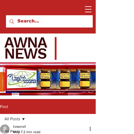
AWNA
NEWS
Post
All Posts
tvawna1
All Posts
May 7
2 min read