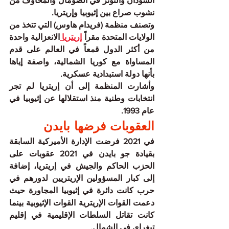
السودان والتوتر في الصومال والمخاوف من 
نشوب صراع بين إثيوبيا وإريتريا.
وتصنف منظمة (فريدام هاوس) التي تتخذ من 
الولايات المتحدة مقراً 
إريتريا 
الانعزالية واحدة 
من أكثر الدول قمعاً في ‌العالم على قدم 
المساواة ‌مع كوريا الشمالية، واصفة إياها 
بأنها دولة استبدادية عسكرية.
وأشارت المنظمة ​إلى ‌أن ⁠إريتريا لم ​تجر 
⁠انتخابات وطنية منذ استقلالها عن إثيوبيا في 
عام 1993.
العقوبات فرضها بايدن
في 2021 فرضت الإدارة الأميركية السابقة 
بقيادة جو بايدن في 2021 عقوبات على 
الحزب الحاكم والجيش في إريتريا، إضافة 
إلى كبار المسؤولين الإريتريين لدورهم في 
حرب كانت دائرة في إثيوبيا المجاورة حيث 
دعمت القوات الإريترية القوات الإثيوبية بينما 
كانت تقاتل السلطات الإقليمية في إقليم 
تيغراي في الشمال.