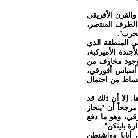
من جهته يرى الباحث السياسي المتخصص في شؤون إثيوبيا والقرن الأفريقي 
أحمد فايد "أن أجندة ما بعد الحرب غالباً ما ترتبط بشروط الطرف المنتصر، 
حرب".
يضيف "في الوقت الراهن يعتبر آبي أحمد الشخص الأبرز في المنطقة الذي 
باستطاعته أن يلعب دوراً إيجابياً في المربعات الأساسية للأجندة الأميركية، 
سيما بعد تمكنه من حسم النزاع لصالحه". يشير أيضاً إلى وجود مخاوف من 
تأثر إثيوبيا بحليفها الإريتري في الحرب ممثلاً في الرئيس أسياس أفورقي، 
الذي يميل إلى الأجندة الروسية، ومن ثم السعي لسحب البساط من احتمال 
ويتوقع أن تعود العلاقات الأميركية- الإثيوبية إلى سابق عهدها، إلا أن ذلك قد 
يؤدي إلى "توتير العلاقات بين الحليفين الإثيوبي والإريتري"، مرجحاً أن "ينحاز 
آبي أحمد إلى الخيار الأميركي مطَلقاً بذلك تحالفه مع أفورقي، وهو ما دفع 
رة بلينكن".
يوضح "أن أفورقي يعلم جيداً، أن أي تقارب بين أديس أبابا وواشنطن 