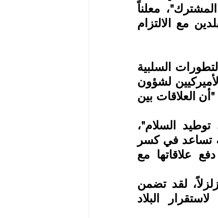
مختلف القضايا المحلية والثنائية والإقليمية ذات الاهتمام المشترك"، معلناً 
"اتفاقهما على تعزيز العلاقات الثنائية الطويلة الأمد بين البلدين مع الالتزام 
ورغم أهمية الزيارة باعتبارها الأولى لبلينكن بعد جملة من التطورات السلبية 
التي طرأت على علاقات البلدين، فإن كبيرة الدبلوماسيين الأميركيين لشؤون 
أفريقيا مولي في، حذرت من تعليق آمال كثيرة عليها، مؤكدة "أن العلاقات بين 
وقالت، إن "زيارة بلينكن حالياً تهدف إلى المساعدة في توطيد السلام"، 
وأشارت إلى أن "أديس أبابا بحاجة إلى اتخاذ خطوات مهمة تساعد في كسر 
دائرة العنف السياسي والعرقي، إذا كانت بالفعل تريد دفع علاقاتها مع 
 وأضافت، للصحافيين، "الصراع الذي خاضته إثيوبيا كان مزلزلاً، لقد تضمن 
فظائع مروعة ارتكبتها جميع الأطراف، وكانت مزعجة لاستقرار البلاد 