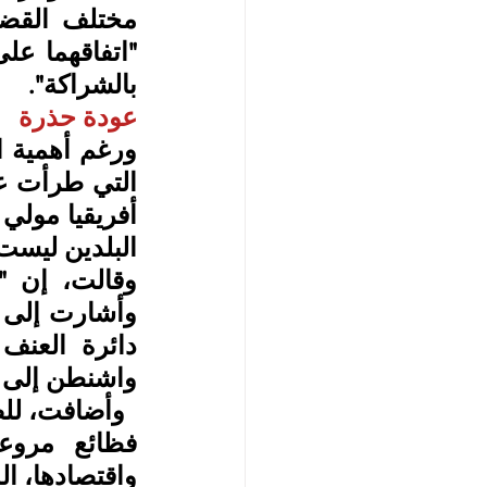
بالشراكة".
عودة حذرة 
البلدين ليست 
واشنطن إلى ا
واقتصادها، ال