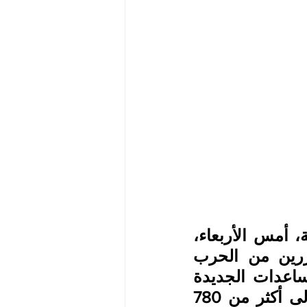
وقال بلينكن الذي وصل في زيارة رسمية للعاصمة الإثيوبية، أمس الأربعاء، 
سوف "نوفر هذا التمويل المنقذ لحياة النازحين والمتضررين من الحرب 
والجفاف وانعدام الأمن الغذائي في إثيوبيا". وأضاف "المساعدات الجديدة 
التي ترفع إجمالي المساعدات الإنسانية الأميركية لإثيوبيا إلى أكثر من 780 