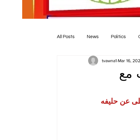
All Posts
News
Politics
tvawna1
Mar 16, 20
 مع
لى عن حليفه 