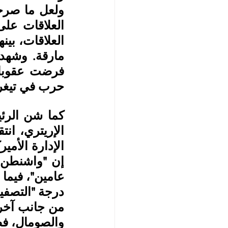
حرب في تيغر
درجة "التصفية
والصومال، فضل