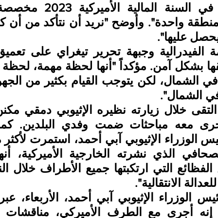
صل عليها".
ي الشمال".
عدالة الانتقالية".