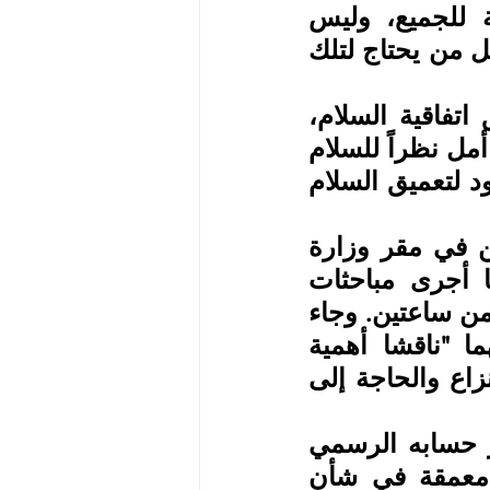
مليون دولار في السنة المالية الأميركية 2023 مخصصة للجميع، وليس 
لمجموعة أو منطقة واحدة". وأوضح "نريد أن نتأكد من أن كل من يحتاج لتلك 
وحث الحكومة الفيدرالية وجبهة تحرير تيغراي على تعميق اتفاقية السلام، 
وضمان تطبيقها بشكل آمن. مؤكداً "أنها لحظة مهمة، لحظة أمل نظراً للسلام 
الذي استتب في الشمال، لكن يتوجب القيام بكثير من الجهود لتعميق السلام 
وكان بلينكن التقى خلال زيارته نظيره الإثيوبي دمقي مكنن في مقر وزارة 
الخارجية وأجرى معه مباحثات ضمت وفدي البلدين. كما أجرى مباحثات 
مطولة مع رئيس الوزراء الإثيوبي آبي أحمد، استمرت لأكثر من ساعتين. وجاء 
في البيان الصحافي الذي نشرته الخارجية الأميركية، أنهما "ناقشا أهمية 
المساءلة عن الفظائع التي ارتكبتها جميع الأطراف خلال النزاع والحاجة إلى 
بدوره قال رئيس الوزراء الإثيوبي آبي أحمد، الأربعاء، عبر حسابه الرسمي 
على "تويتر"، إنه أجرى مع الطرف الأميركي، مناقشات معمقة في شأن 