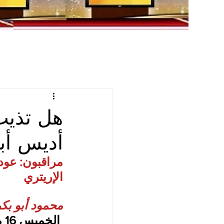
هل تذيب 
أديس أبا
مراقبون: عود
الإريتري
محمود أبو بكر
 الخميس 16 مارس 2023 7:17