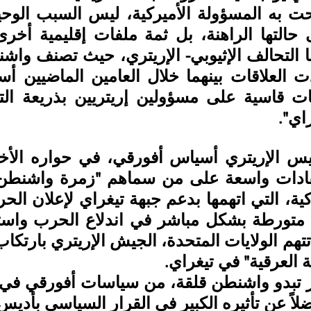
اي".
 العرقية" في تيغراي.
اً عن تأثيره الكبير في القرار السياسي بأديس أ