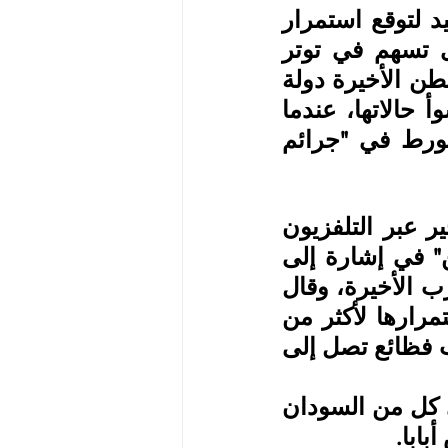
ولعل ما صرحت به المسؤولة الأميركية، ليس السبب الوحيد لتوقع استمرار 
العلاقات على حالتها الراهنة، بل ثمة ملفات إقليمية أخرى تسهم في توتر 
العلاقات، بينها التحالف الإثيوبي- الإريتري، حيث تصنف واشنطن الأخيرة دولة 
مارقة. وشهدت العلاقات بينهما خلال العامين الماضيين أسوأ حالاتها، عندما 
فرضت عقوبات قاسية على مسؤولين إريتريين بذريعة التورط في "جرائم 
كما شن الرئيس الإريتري أسياس أفورقي، في حواره الأخير عبر التلفزيون 
الإريتري، انتقادات واسعة على من سماهم "زمرة واشنطن" في إشارة إلى 
الإدارة الأميركية، التي اتهمها بدعم جبهة تيغراي لإعلان الحرب الأخيرة، وقال 
إن "واشنطن متورطة بشكل مباشر في اندلاع الحرب واستمرارها لأكثر من 
عامين"، فيما تتهم الولايات المتحدة، الجيش الإريتري بارتكاب فظائع تصل إلى 
من جانب آخر تبدو واشنطن قلقة، من سياسات أفورقي في كل من السودان 
بابا.