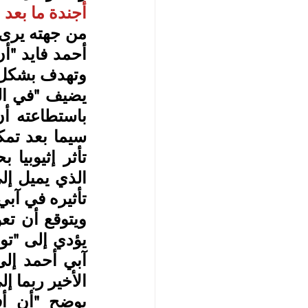
أجندة ما بعد 
وتهدف بشكل أ
تأثيره في آبي
الأخير ربما إ