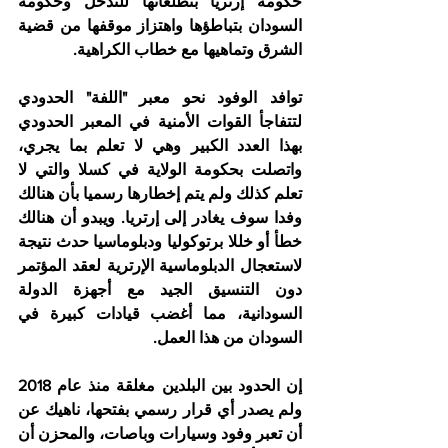
حكومة إرتريا بتطلعاتها للتدخل وحكومة 
السودان بتباطؤها واهتزاز موقفها من قضية 
الشرق وتماهيها مع خطاب الكراهية.
توافد الوفود نحو معبر "اللفة" الحدودي 
لتتفاجأ القوات الأمنية في المعبر الحدودي 
بهذا العدد الكبير وهي لا تعلم بما يجري، 
واتصلت بحكومة الولاية في كسلا والتي لا 
تعلم كذلك ولم يتم إخطارها رسميا بأن هنالك 
وفدا سوف يغادر إلى إرتريا. ويبدو أن هنالك 
خطأ أو خللا برتوكوليا ودبلوماسيا حدث نتيجة 
لاستعجال الدبلوماسية الإرترية لعقد المؤتمر 
دون التنسيق الجيد مع أجهزة الدولة 
السودانية، مما أغضب قيادات كبيرة في 
السودان من هذا العمل.
إن الحدود بين البلدين مغلقة منذ عام 2018 
ولم يصدر أي قرار رسمي بفتحها، ناهيك عن 
أن تعبر وفود وسيارات وباصات، والمحزن أن 