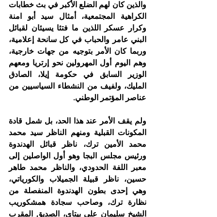
والذين كان لهم الضلع الأكبر في بث خطابات 
الكراهية المجتمعية، أمثال سيد أبو امنة 
وكرار عسكر اللذين ما فتئا يسيئان لقبائل 
البني عامر والحباب في كل سانحة إعلامية، 
وربما كان الأمر بتوجيه من جهات خارجية، 
وهم اليوم أول المهرولين نحو إرتريا ومعهم 
الوزير السابق في حكومة إيلا، الصادق 
المليك، ولفيف من النشطاء السياسيين من 
عناصر المؤتمر الوطني.
ولم يقف الأمر عند هذا الحد، بل شمل قادة 
المكونات القبلية ومنهم الناظر سيد محمد 
محمد الأمين ترك، ناظر قبائل الهدندوة 
ورئيس مجلس البجا وهو أول الواصلين إلى 
معبر اللفة الحدودي، والناظر محمد طاهر 
حسين، ناظر قبيلة الجميلاب والكورياتي، 
وهي إحدى بطون الهدندوة المنفصلة من 
نظارة ترك، وصاحب سجادة همشكوريب 
الشيخ سليمان علي بيتاي، الصديق المقرب 