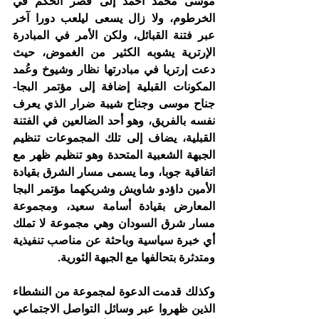
موسى محمد أحمد إلى قصر الحكَم في 
الخرطوم، ولا زال يسعى ليلعب دورا آخر 
عبر فتنة القبائل، ولكن الأمر في المبادرة 
الإرترية يشوبه الكثير من الغموض، حيث 
دعت إرتريا في مبادرتها نظار وشيوخ وعُمد 
المكونات القبلية إضافة إلى مؤتمر البجا- 
جناح موسى وجناح شيبة ضرار الذي يعرف 
نفسه بالفريق، وهو أحد الضالعين في الفتنة 
القبلية، يضاف إلى تلك المجموعات تنظيم 
الجبهة الشعبية المتحدة وهو تنظيم ظهر مع 
اتفاقية جوبا، وما يسمى مسار الشرق بقيادة 
الأمين داؤدو شاويش وشريكهما مؤتمر البجا 
المعارض بقيادة أسامة سعيد، ومجموعة 
مسار شرق السودان وهي مجموعة لا تملك 
أي خبرة سياسية وباحثة عن مناصب تنفيذية 
ومتدثرة بتحالفها مع الجبهة الثورية.
وكذلك قدمت الدعوة لمجموعة من النشطاء 
الذين ظهروا عبر وسائل التواصل الاجتماعي 