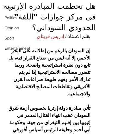
هل تحطمت المبادرة الإرترية
News
في مركز جوازات "اللفة"
Politics
الحدودي السوداني؟
Opinion
بقلم الاستاذ / 
إدريس فريتاي
Sport
Entertainment
إن السودان بالرغم من إطلالته على البحر 
الأحمر، إلا أنه ليس من صناع القرار فيه، بل 
تابع دون نظرة استراتيجية واضحة. وربما 
تتضرر مصالحه الاستراتيجية إذا لم يتم 
تدارك الأمر وفهم طبيعة صراعات القرن 
الأفريقي وتقاطعات المصالح الاقتصادية 
والاجتماعية.
تأتي مبادرة دولة إرتريا بخصوص أزمة شرق 
السودان عقب انتهاء القتال المدمر في 
إثيوبيا بين إقليم التيغراي من جهة، وحكومة 
آبي أحمد وحليفه الرئيس أسياس أفورقي 