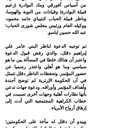
من أسياس أفورقي ومك البوادرة (زعيم 
قبيلة البوادرة) وقيادات من النوبة والهوسا، 
وناظر قبيلة الحباب كنتيباي حامد محمود، 
ووكيله العام ورئيس مجلس شورى الحباب؛ 
عبد الله حسين اياسو.
تم توجيه الدعوة لناظر البني عامر علي 
إبراهيم دقلل، والذي رفض قبول الدعوة 
واعتبر أن هنالك خلطا في المسألة بين ما هو 
سياسي وما هو أهلي واعتذر رسميا عن 
حضور المؤتمر. وتحفظات الناظر دقلل تتمثل 
في أن الحكومة الإرترية لم توضح أجندة 
وأهداف المؤتمر وأوراقه، ودعوة جهات تدعي 
بأنها نظارات أهلية وجهات أخرى تسببت في 
خطاب الكراهية المجتمعية التي أدت إلى 
إزهاق أرواح الأبرياء.
ويبدو أن دقلل له مآخذ على الحكومتين؛ 