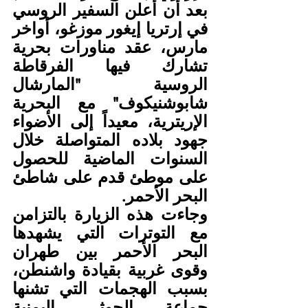
بعد أن أعلن السفير الروسي 
في إرتريا إيغور موزغو، أواخر 
مارس، عقد مناورات بحرية 
تشارك فيها الفرقاطة 
الروسية "المارشال 
شابوشنيكوف" مع البحرية 
الإريترية، معيداً إلى الأضواء 
جهود بلاده المتواصلة خلال 
السنوات الماضية للحصول 
على موطئ قدم على شاطئ 
البحر الأحمر.
وجاءت هذه الزيارة بالتزامن 
مع التوترات التي يشهدها 
البحر الأحمر بين طهران 
وقوى غربية بقيادة واشنطن، 
بسبب الهجمات التي تشنها 
جماعة الحوثي اليمنية 