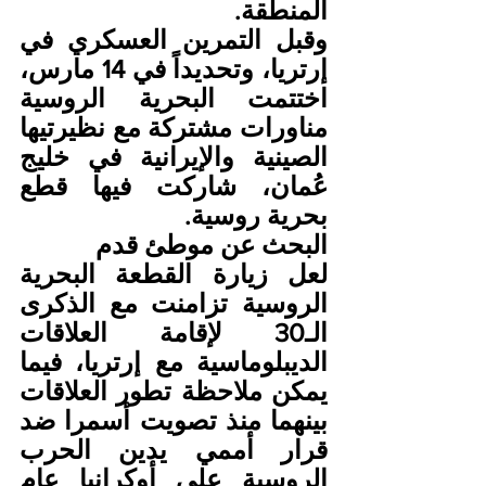
المنطقة.
وقبل التمرين العسكري في 
إرتريا، وتحديداً في 14 مارس، 
اختتمت البحرية الروسية 
مناورات مشتركة مع نظيرتيها 
الصينية والإيرانية في خليج 
عُمان، شاركت فيها قطع 
بحرية روسية.
البحث عن موطئ قدم
لعل زيارة القطعة البحرية 
الروسية تزامنت مع الذكرى 
الـ30 لإقامة العلاقات 
الديبلوماسية مع إرتريا، فيما 
يمكن ملاحظة تطور العلاقات 
بينهما منذ تصويت أسمرا ضد 
قرار أممي يدين الحرب 
الروسية على أوكرانيا عام 