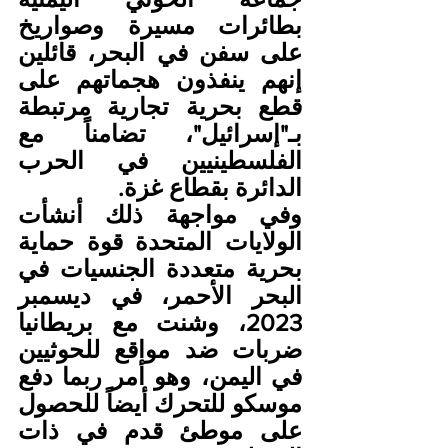
بطائرات مسيرة وصواريخ 
على سفن في البحر، قائلين 
إنهم ينفذون هجماتهم على 
قطع بحرية تجارية مرتبطة 
بـ"إسرائيل"، تضامناً مع 
الفلسطينيين في الحرب 
الدائرة بقطاع غزة.
وفي مواجهة ذلك أنشأت 
الولايات المتحدة قوة حماية 
بحرية متعددة الجنسيات في 
البحر الأحمر، في ديسمبر 
2023، وشنت مع بريطانيا 
ضربات ضد مواقع للحوثيين 
في اليمن، وهو أمر ربما دفع 
موسكو للتحرك أيضاً للحصول 
على موطئ قدم في ذات 