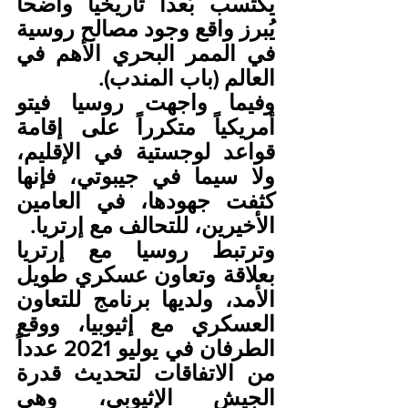
يكتسب بُعداً تاريخياً واضحاً 
يُبرز واقع وجود مصالح روسية 
في الممر البحري الأهم في 
العالم (باب المندب).
وفيما واجهت روسيا فيتو 
أمريكياً متكرراً على إقامة 
قواعد لوجستية في الإقليم، 
ولا سيما في جيبوتي، فإنها 
كثفت جهودها، في العامين 
الأخيرين، للتحالف مع إرتريا.
وترتبط روسيا مع إرتريا 
بعلاقة وتعاون عسكري طويل 
الأمد، ولديها برنامج للتعاون 
العسكري مع إثيوبيا، ووقع 
الطرفان في يوليو 2021 عدداً 
من الاتفاقات لتحديث قدرة 
الجيش الإثيوبي، وهي 