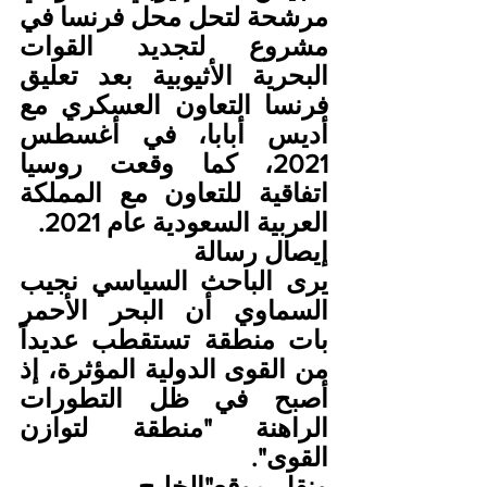
مرشحة لتحل محل فرنسا في 
مشروع لتجديد القوات 
البحرية الأثيوبية بعد تعليق 
فرنسا التعاون العسكري مع 
أديس أبابا، في أغسطس 
2021، كما وقعت روسيا 
اتفاقية للتعاون مع المملكة 
العربية السعودية عام 2021.
إيصال رسالة
يرى الباحث السياسي نجيب 
السماوي أن البحر الأحمر 
بات منطقة تستقطب عديداً 
من القوى الدولية المؤثرة، إذ 
أصبح في ظل التطورات 
الراهنة "منطقة لتوازن 
القوى".
ونقل،موقع"الخليج 