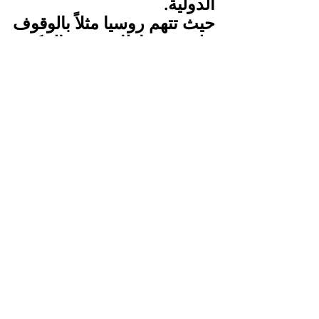
الدولية.
حيث تتهم روسيا مثلاً بالوقوف 
خلف إطاحة المكون 
العسكري بالمكون المدني 
في السودان، في أكتوبر 
2021، خصوصاً بعد أن علّقت 
حينذاك بوصف ما جرى بأنه 
قد يكون "انتقالاً للسلطة 
وليس انقلاباً عسكرياً". 
ولوحظ، في هذا الإطار، أن 
الخرطوم عادت بعد هذا 
التحوُّل الدراماتيكي إلى بحث 
إمكانية إحياء اتفاقية إنشاء 
القاعدة الروسية في 
بورتسودان، بعد أن كانت قد 
أعلنت تجميدها.
وللتقرب من أديس أبابا 