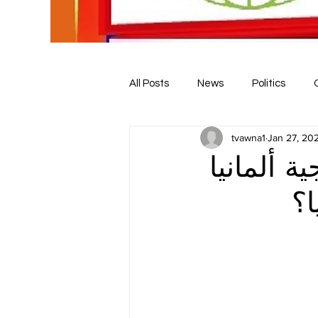
All Posts
News
Politics
tvawna1
Jan 27, 20
 ألمانيا
ا؟