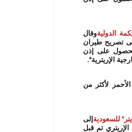
كمة الدولية
وقال 
كابتن الطائرة: "رغم كل جهودنا، لم نتمكن من الحصول على تصريح طيران 
من إريتريا"؛ فيما أكدت الوكالة الألمانية أنه "لم يتسن الحصول على إذن 
جية الإريترية".
وأضافت الوكالة الألمانية، أن "الطائرة حلقت فوق البحر الأحمر لأكثر من 
يتر" للسعودية
إلى 
ذلك، أشارت إلى أن "طلب الإذن باستخدام المجال الجوي الإريتري تم قبل 