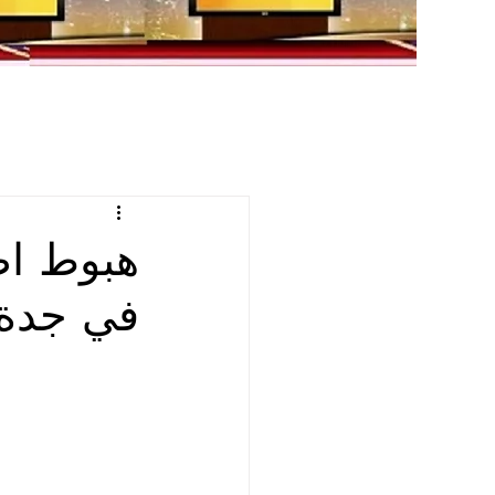
هبوط اض
في جدة ب