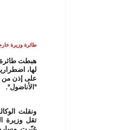
طائرة وزيرة خارجي
هبطت طائرة تق
لها، اضطراريا
على إذن من أ
"الأناضول".
تقل وزيرة ال