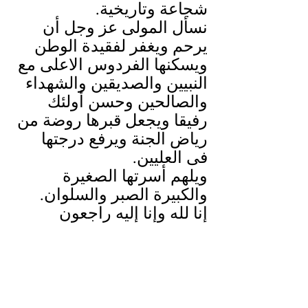
شجاعة وتاريخية.
نسأل المولى عز وجل أن 
يرحم ويغفر لفقيدة الوطن 
ويسكنها الفردوس الاعلى مع 
النبيين والصديقين والشهداء 
والصالحين وحسن أولئك 
رفيقا ويجعل قبرها روضة من 
رياض الجنة ويرفع درجتها 
فى العليين.
ويلهم أسرتها الصغيرة 
والكبيرة الصبر والسلوان.
إنا لله وإنا إليه راجعون