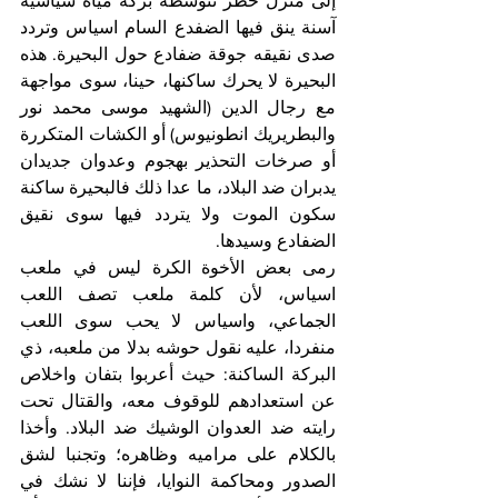
إلى منزل خطر تتوسطه بركة مياه سياسية 
آسنة ينق فيها الضفدع السام اسياس وتردد 
صدى نقيقه جوقة ضفادع حول البحيرة. هذه 
البحيرة لا يحرك ساكنها، حينا، سوى مواجهة 
مع رجال الدين (الشهيد موسى محمد نور 
والبطريريك انطونيوس) أو الكشات المتكررة 
أو صرخات التحذير بهجوم وعدوان جديدان 
يدبران ضد البلاد، ما عدا ذلك فالبحيرة ساكنة 
سكون الموت ولا يتردد فيها سوى نقيق 
الضفادع وسيدها.
رمى بعض الأخوة الكرة ليس في ملعب 
اسياس، لأن كلمة ملعب تصف اللعب 
الجماعي، واسياس لا يحب سوى اللعب 
منفردا، عليه نقول حوشه بدلا من ملعبه، ذي 
البركة الساكنة: حيث أعربوا بتفان واخلاص 
عن استعدادهم للوقوف معه، والقتال تحت 
رايته ضد العدوان الوشيك ضد البلاد. وأخذا 
بالكلام على مراميه وظاهره؛ وتجنبا لشق 
الصدور ومحاكمة النوايا، فإننا لا نشك في 