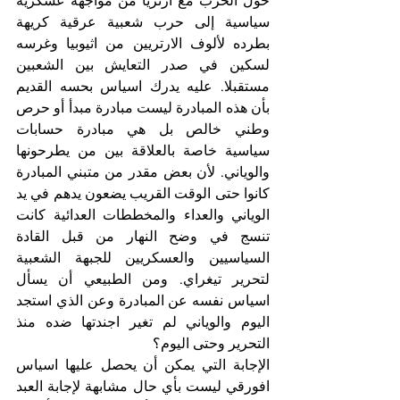
حول الحرب مع ارتريا من مواجهة عسكرية 
سياسية إلى حرب شعبية عرقية كريهة 
بطرده لألوف الارتريين من اثيوبيا وغرسه 
لسكين في صدر التعايش بين الشعبين 
مستقبلا. عليه يدرك اسياس بحسه القديم 
بأن هذه المبادرة ليست مبادرة مبدأ أو حرص 
وطني خالص بل هي مبادرة حسابات 
سياسية خاصة بالعلاقة بين من يطرحونها 
والوياني. لأن بعض مقدر من متبني المبادرة 
كانوا حتى الوقت القريب يضعون يدهم في يد 
الوياني والعداء والمخططات العدائية كانت 
تنسج في وضح النهار من قبل القادة 
السياسيين والعسكريين للجبهة الشعبية 
لتحرير تيغراي. ومن الطبيعي أن يسأل 
اسياس نفسه عن المبادرة وعن الذي استجد 
اليوم والوياني لم تغير اجندتها ضده منذ 
التحرير وحتى اليوم؟
الإجابة التي يمكن أن يحصل عليها اسياس 
افورقي ليست بأي حال مشابهة لإجابة العبد 