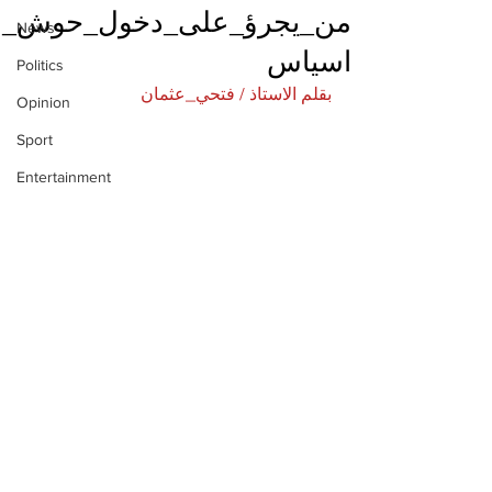
من_يجرؤ_على_دخول_حوش_
News
اسياس
Politics
بقلم الاستاذ / فتحي_عثمان
Opinion
Sport
Entertainment