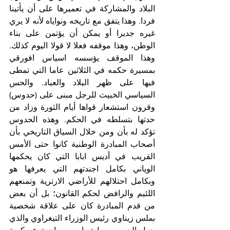
البلاد والمشاركة في تعميرها على أن يأتينا 
فردا. وهذا يتفق مع تاريخه ونواياه لأنه لا يري 
غيره جديرا أو يمكن أن يؤتمن على بناء 
الوطن، وهذا موقفه فعلا لا قولا اليوم كذلك. 
وهذا الموقف يؤسسه اسياس افورقي 
بمسيرة حكمه في الثلاثين عاما التي تمطى 
فيها على ظهر البلاد والعباد. والحس 
السياسي الخبيث للرجل مبنى على (حدوس) 
وقرون استشعار قواها أيام الثورة وزاد من 
حدتها بتسلطه في الحكم. وهذه الحدوس 
تؤكد له بأن ومن خلال السياق التاريخي بأن 
أصحاب المبادرة الوطنية كانوا حتى الأمس 
القريب في أديس ابابا التي كان يحكمها 
الوياني بكامل اجندتهم التي يعرفها هو 
وبكامل احتلالهم للأراضي الارترية وتمنعهم 
اللئيم والرافض لحكم القانون؛ بل أن بعض 
من قدم المبادرة كان على علاقة شخصية 
بملس زيناوي رئيس الوزراء التيغراوي والذي 