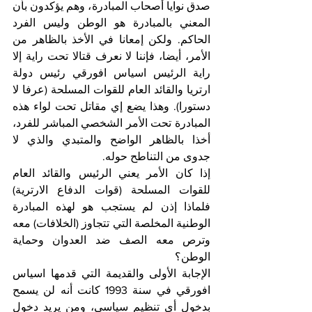
صدق نوايا أصحاب المبادرة، وهم يؤكدون بأن 
المعني بالمبادرة هو الوطن وليس الفرد 
الحاكم. ولكن إمعانا في الأخذ بالظاهر من 
الأمر، أيضا، فإننا لا نعرف قتالا تحت راية إلا 
راية الرئيس اسياس افورقي رئيس دولة 
ارتريا والقائد العام للقوات المسلحة (عرفا لا 
دستورا). وهذا يضع إي مقاتل تحت لواء هذه 
المبادرة تحت الأمر الشخصي المباشر للفرد، 
أخذا بالظاهر الواضح والمتبدي والذي لا 
جدوى من التناطح حوله.
إذا كان الأمر يعني الرئيس والقائد العام 
للقوات المسلحة (قوات الدفاع الارترية) 
فلماذا إذن لم يستجب هو لهذه المبادرة 
الوطنية المخلصة التي تتجاوز (الخلافات) معه 
وترص معه الصف ضد العدوان وحماية 
الوطن؟
الإجابة الأولى والقديمة التي قدمها اسياس 
افورقي في سنة 1993 كانت أنه لن يسمح 
بدخول أي تنظيم سياسي، ومن يريد دخول 