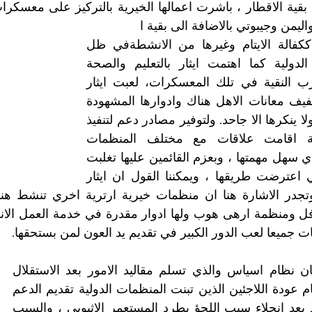
يمن وجيبوتي بالاضافة الى بقية ا
لانشطة الخيرية ككفالة الايتام وغيرها من الانشطةفي ظل 
غياب المنظمات الدولية كما اهتمت ايثار بالتعليم والصحة 
وتوفير مياه الشرب النقية في تلك المعسكرات، لعبت ايثار 
دورا مهما في تخفيف معانات الاهل هناك وادوارها المشهودة 
لن تخطئها العين ولا ينكرها الا جاحد. ولتوفير مصادر دعم لتنفيذ 
مشاريعها الخيرية اقامت علاقات مع مختلف المنظمات 
والجهات الامر الذي سهل مهمتها ، وبعزم القائمين عليها تغلبت 
على العقبات التي اعترضت طريقها ، ويمكننا القول ان ايثار 
 جميعا لعب الدور الكبير في تقديم يد العون لمن بستحقها.
نود الاشارة هنا بان نظام اسياس والذي تسلم مقاليد الامور بعد الاستقلال 
وضع العراقيل امام عودة اللاجئين الذين تبنت المنظمات الدولية تقديم الدعم 
لعودتهم الى البلاد بعد انجلاء سبب اللجؤ بطرد المستعمر الاثيوبي ، والسبب 