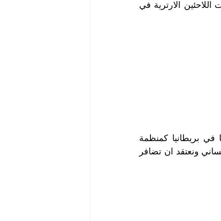
بادئ الامر ثم في بقية الاقطار ، باشرت اعمالها الخيرية بالتركيز على معسكرات اللاحئين الارترية في 
ولدت باسنانها . وتجدر الاشارة هنا ان منظمات خيرية ارترية اخري تنشط هنا في بريطانيا كمنظمة 
كبيرى وامانة وكافل ومنظمة ارهى هوب ولها ادوار مقدرة في خدمة العمل الانساني ونعتقد ان تضافر 