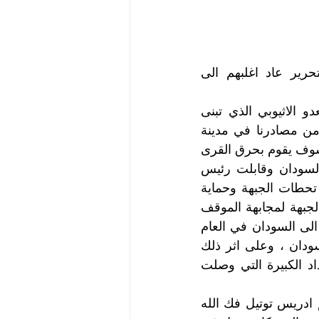
معظم معسكرات اللاجئين تبقى كما هى وحتى الذين عادوا مع بدايات التحرير عاد اغلبهم الى 
ان معانات اللجؤ بدأت في منتصف ستينيات القرن الماضي ضمن سياسة العدو الاثيوبي الذي تبنى 
سياسة الارض المحروقة، واذكر هنا في العام 1966 م تحصلت على معلومة من مصادرنا في مدينة 
كرن وكنت وقتها مازلت اعمل من الداخل ، معلومة مفادها ان الجيش الاثيوبي سوف يقوم بحرق القرى 
في منطقة بركا والقاش من اجل تجفيف الثورة ، وعلى الفور تحركت الى السودان وقابلت رئيس 
القيادة الثورية الشهيد محمد.سعد ادم في مدينة كسلا  وابلغته بالمعلومة حتى تحطات الجبهة وحماية 
الشعب وعدت دون ان يعلم بي احد الى كرن، ولكن لم يحصل شيئ من قبل الجبهة لمجابهة الموقف 
الامر الذي ترتب عليه الابادات التي تمت في قرى بركا والقاش وكان اول لجؤ الى السودان في العام 
1967م ، وكانت اول دفعة من اللاجئين وصلت الى منطقة ودالحليو بشرق السودان ، وعلى اثر ذلك 
كونت القيادة الثورية مجموعة من المناضلين للذهاب الى هناك لاستقبال الاعداد الكبيرة التي وصلت 
المرحوم سليمان موسى حاج ، المرحوم سليمان ادم.سليمان ، المناضل ابراهيم ادريس توتيل فك الله 