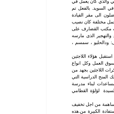
اسره، المناضل حمد كلو ، المناضل علي محمد صالح والمناضل ابراهيم محمد علي والذي كان يعمل في 
مكتب القيادة الثورية ببورتسودان، والطالب ادريس بادمي والذي كان يدرس في السويد. بالفعل تم 
استقبالهم وتوجيههم وقد تم.تكوين لجنة منهم تشرف علي شئونهم، عاد المناضلون الى مقر القيادة 
الثورية بتقرير مفصل عن الوضع هناك. بعدة فترة قصيرة تم توجيهنا في مواقع عمل مختلفة كان نصيب 
ممثلا للقيادة الثورية في مدينة القضارف وضواحيها وكان ضمن التكليف اشراف مكتب القضارف على 
كل معسكرات اللاجئين، وقد استمرت موجات اللجؤ بشكل كثيف نتيجة القمع والتهجير الذى مارسه 
الاستعمار الاثيوبي، وكانت المعسكرات التي تحت اشراف مكتب القضارف هى: ودالحليو ، سمسم ، 
كما لا يفوتنى هنا الموقف المشرف والاخوي للحكومة والشعب السودان الذي استقبل هؤلاء اللاجئين 
بكل ترحاب ففتح لهم ابواب مدارسهم لتعليم ابناءهم وكذلك سمح لهم دخول سوق العمل وكل انواع 
الدعم ، وكانت دولة الكويت سباقة في تقديم اول 30 منحة دراسية لابناء معسكرات اللاجئين بجهد من 
المناضل الكبير الشهيد سيد أحمد محمد هاشم ومنظمة فتح الفلسطينية وتلى ذلك المنح الدراسية التي 
قدمت من.كل من العراق وسوريا وليبيا، وكان للمرأة الكويتية التي قدمت مساعدات لبناء مدرسة 
ومركز صحي في معسكر ابورخم بشرق السودان ، وقد كانت المبادرة من السيدة  لؤلؤة القطامي 
يبقى انندعو منظمات الامم المتحدة لتحمل مسؤلياتها تجاه اللاجئين ومعانتهم للمساهمة من اجل تخفيف 
معاناتهم.         و نناشد كل المنظمات الخيرية ان توحد جهودها من اجل الاستفادة الكبيرة من.هذه 