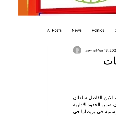
All Posts
News
Politics
tvawna1
Apr 13, 20
ات
تأسست منظمة ايثار في العام 2006م بمبادرة من بعض الخيرين وعلى رأسهم الابن الفاضل سلطان 
عمر الذي نشأ في معسكر ود الحليو للاجئين الارترين بشرق السودان والواقع الان ضمن الحدود الادارية 
لولاية كسلا السودانية . ايثار  كمنظمة خيرية تم تسجيلها رسميا لدى الدوائر الرسمية في بريطانيا في 