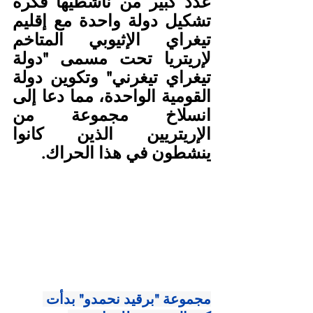
عدد كبير من ناشطيها فكرة 
تشكيل دولة واحدة مع إقليم 
تيغراي الإثيوبي المتاخم 
لإريتريا تحت مسمى "دولة 
تيغراي تيغرني" وتكوين دولة 
القومية الواحدة، مما دعا إلى 
انسلاخ مجموعة من 
الإريتريين الذين كانوا 
ينشطون في هذا الحراك.
مجموعة "برقيد نحمدو" بدأت 