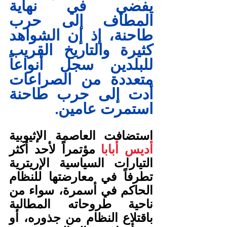
يفضي في نهاية 
المطاف إلى حرب 
طاحنة، إذ إن الشواهد 
كثيرة والتاريخ القريب 
للبلدين سجل أنواعاً 
متعددة من الصراعات 
أدت إلى حرب طاحنة 
استمرت عامين.
استضافت العاصمة الإثيوبية 
أديس أبابا
 مؤتمراً لأحد أكثر 
التيارات السياسية الإريترية 
تطرفاً في معارضتها للنظام 
الحاكم في أسمرة، سواء من 
ناحية طروحاته المطالبة 
باقتلاع النظام من جذوره، أو 