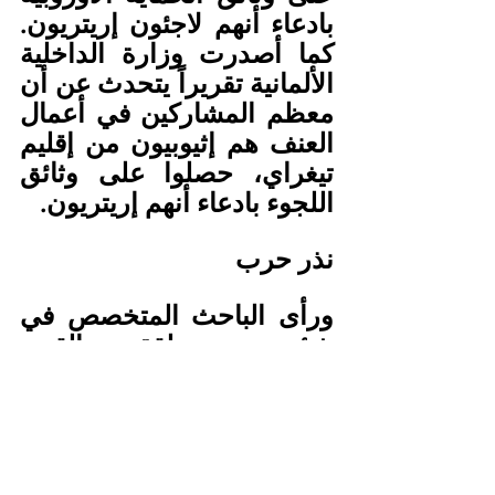
بادعاء أنهم لاجئون إريتريون. 
كما أصدرت وزارة الداخلية 
الألمانية تقريراً يتحدث عن أن 
معظم المشاركين في أعمال 
العنف هم إثيوبيون من إقليم 
تيغراي، حصلوا على وثائق 
اللجوء بادعاء أنهم إريتريون.
نذر حرب
ورأى الباحث المتخصص في 
شؤون منطقة القرن 
الأفريقي عبدالرحمن سيد أن 
قرار أديس أبابا باستضافة 
المجموعة الإريترية المعارضة 
على أراضيها، تُعدّ خطوة 
متقدمة في الخلاف بين 