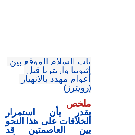
بات السلام الموقع بين 
إثيوبيا وإريتريا قبل 
أعوام مهدد بالانهيار 
(رويترز)
ملخص
يقدر بأن استمرار 
الخلافات على هذا النحو 
بين العاصمتين قد 