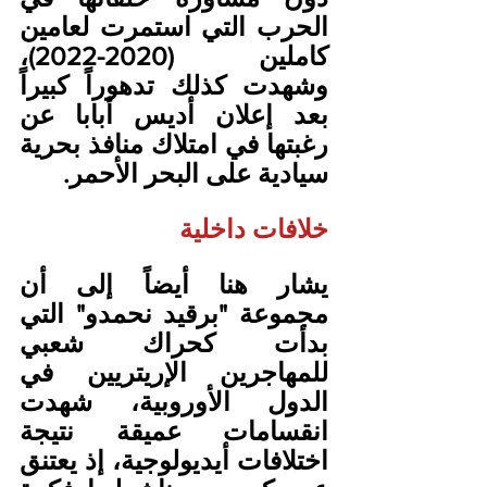
الحرب التي استمرت لعامين 
كاملين (2020-2022)، 
وشهدت كذلك تدهوراً كبيراً 
بعد إعلان أديس أبابا عن 
رغبتها في امتلاك منافذ بحرية 
سيادية على البحر الأحمر.
خلافات داخلية
يشار هنا أيضاً إلى أن 
مجموعة "برقيد نحمدو" التي 
بدأت كحراك شعبي 
للمهاجرين الإريتريين في 
الدول الأوروبية، شهدت 
انقسامات عميقة نتيجة 
اختلافات أيديولوجية، إذ يعتنق 