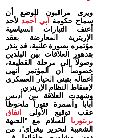
ويرى مراقبون للوضع أن 
سماح حكومة 
آبي أحمد
 لأحد 
أعنف التيارات السياسية 
الإريترية المعارضة بعقد 
مؤتمره بصورة علنية، قد ينذر 
بتدهور العلاقات بين البلدين 
وصولاً إلى مرحلة القطيعة، 
خصوصاً أن المؤتمر أنهى 
أعماله بتبني الخيار العسكري 
لإسقاط النظام الإريتري.
وشهدت العلاقة بين أديس 
أبابا وأسمرة فتوراً ملحوظاً 
عقب توقيع الأولى 
اتفاق 
بريتوريا
 للسلام مع "الجبهة 
الشعبية لتحرير تيغراي"، من 
دون مشاورة حلفائها في 