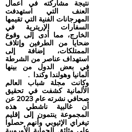
نتيجة مشاركته في أعمال 
العنف التي استهدفت 
المهرجانات الفنية التي تقيمها 
السفارات الإريترية في 
الخارج، مما أدى إلى وقوع 
ضحايا من الطرفين وإتلاف 
الممتلكات، إضافة إلى 
استهداف عناصر من الشرطة 
في بعض الدول من بينها 
ألمانيا وهولندا وكندا  .
وكانت مجلة شباب العالم 
الألمانية كشفت في تحقيق 
صحافي نشرته عام 2023 عن 
أن غالبية ناشطي هذه 
المجموعة ينتمون إلى إقليم 
تيغراي الإثيوبي وأنهم حصلوا 
على وثائق الحماية الأوروبية 