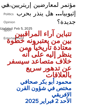
مؤتمر لمعارضين إريتريين في
News
إثيوبيا... هل ينذر بحرب
Politics
جديدة؟
Opinion
Updated:
Feb 5, 2025
Sport
تتباين آراء المراقبين 
Entertainment
بين من يعتبرونه خطوة 
معتادة تاريخياً ومن 
ينظر إليه على أنه 
خلاف متصاعد سيسفر 
عن تدهور سريع 
بالعلاقات
محمود أبو بكر
صحافي 
مختص في شؤون القرن 
الافريقي
الأحد 2 فبراير 2025