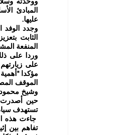
عليها.
المنفعة المشت
مؤكدا "أهمية ت
تستهدف سياد