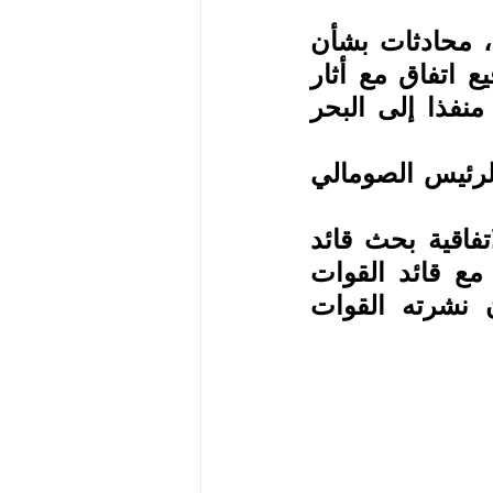
وترامنا مع هذه الزيارات، أعلنت إثيوبيا أنها أجرت، الإثنين، محادثات بشأن 
التعاون العسكري مع أرض الصومال، بعد أسبوع على توقيع اتفاق مع أثار 
توترات في منطقة القرن الأفريقي بعدما منح أديس أبابا منفذا إلى البحر 
وعقدت المحادثات في أديس أبابا في اليوم الذي بدأ فيه الرئيس الصومالي 
وعلى الرغم من التوتر السائد إقليميا ودوليا جراء هذه الاتفاقية بحث قائد 
الجيش الإثيوبي برهانو جولا، الإثنين، "التعاون العسكري" مع قائد القوات 
المسلحة لأرض الصومال نوح إسماعيل تاني، وفق بيان نشرته القوات 