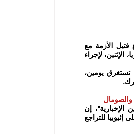
زيارة عمل رسمية لتنسيق المواقف وتعزيز العلاقات ونزع فتيل الأزمة مع 
إثيوبيا، بدأها الرئيس الصومالي حسن شيخ محمود، إلى إريتريا، الإثنين، لإجراء 
وفق بيانات رسمية صومالية-إريترية ستناقش الزيارة، التي تستغرق يومين، 
رك.
ا والصومال
وقال مصدر رفيع المستوى في الرئاسة الصومالية، لـ"العين الإخبارية"، إن 
"الرئيس حسن شيخ سيناقش مع الرئيس الإريتري الضغط على إثيوبيا للتراجع 