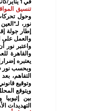
في 1 يناير/كانون الثاني الجاري.
تنسيق الموا
والعمل على اح
يعتبره إضرار
وتوقيع قانون
التهديدات الأم