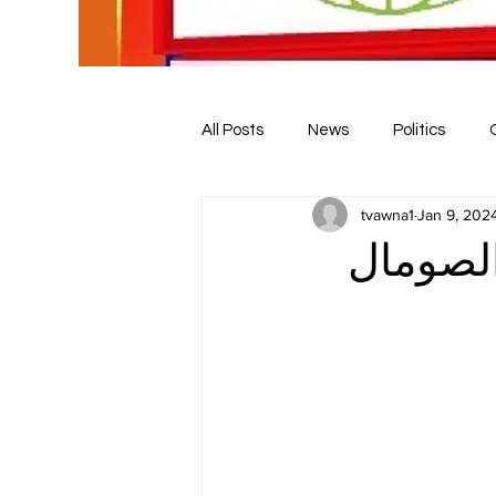
All Posts
News
Politics
tvawna1
Jan 9, 202
الصومال