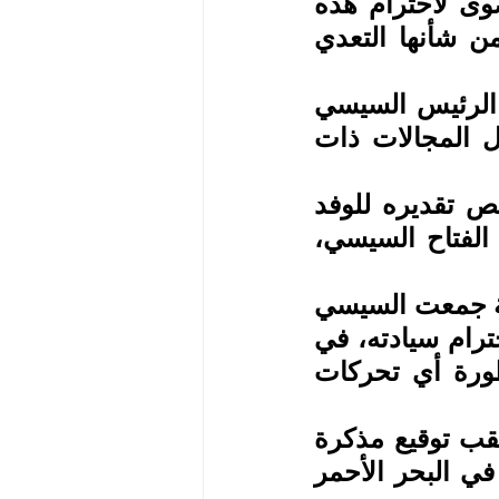
ووحدته وسلامة أراضيه، كما شدد الوفد على الأهمية القصوى لاحترام هذه 
المبادئ الأساسية والإعلان بحزم عن معارضة أي أعمال من شأنها التعدي 
وجدد الوفد المصري، وفق بيان الرئاسة الصومالية، التزام الرئيس السيسي 
الثابت بتعزيز العلاقات الأخوية بين مصر والصومال في كل المجالات ذات 
وردا على ذلك، أعرب الرئيس حسن شيخ محمود عن خالص تقديره للوفد 
على زيارتهم في الوقت المناسب ونقل دعوة الرئيس عبد الفتاح السيسي، 
الموقف المصري المساند للصومال تجسد في مكالمة هاتفية جمعت السيسي 
وشيخ محمود لتأكيد وقوف مصر إلى جانب الصومال في احترام سيادته، في 
حين أصدرت الخارجية المصرية بيانا شددت فيه على خطورة أي تحركات 
 جاءت هذه التحركات الدبلوماسية بين القاهرة ومقديشو عقب توقيع مذكرة 
تفاهم بين إثيوبيا وأرض الصومال للوصول إلى منفذ بحري في البحر الأحمر 