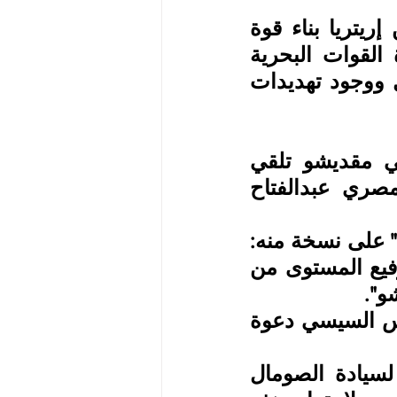
وكشف المصدر نفسه أن "الرئيس الصومالي سيطلب من إريتريا بناء قوة 
بحرية صومالية وإعدادها في فترة قياسية من أجل إعادة القوات البحرية 
الصومالية، بعد رفع حظر الأسلحة المفروض على الصومال ووجود تهديدات 
وتزامنا مع الزيارة، أعلن قصر الرئاسة "فيلا صوماليا" في مقديشو تلقي 
الرئيس حسن شيخ محمود دعوة رسمية من نظيره المصري عبدالفتاح 
وقالت الرئاسة الصومالية، في بيان، اطّلعت "العين الإخبارية" على نسخة منه: 
"استضاف الرئيس حسن شيخ محمود، الأحد 2024، وفداً رفيع المستوى من 
و".
وبحسب البيان، فقد نقل الوفد المصري المفوض من الرئيس السيسي دعوة 
وخلال الاجتماع، أكد الوفد دعم الرئيس السيسي الثابت لسيادة الصومال 