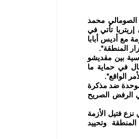
وحول تحركات الرئيس الصومالي، يقول المحلل السياسي الصومالي محمد 
نور، لـ"العين الإخبارية"، إن "زيارة الرئيس حسن شيخ إلى إريتريا تأتي في 
إطار جولة إقليمية موسعة لتقديم الرؤية الصومالية تجاه الأزمة مع أديس أبابا 
ار المنطقة".
واعتبر نور أن "الدعوة المصرية تأتي بهدف تنسيق الدبلوماسية بين مقديشو 
والقاهرة للعمل على المصالح المشتركة ومساعدة الصومال في حماية ما 
ر الواقع".
وبحسب نور فإن "شيخ محمود يسعى إلى بناء جبهة إقليمية موحدة ضد مذكرة 
التفاهم، بعد توحيد المسار السياسي والشارع الصومالي في الرفض الصريح 
ويتوقع المحلل السياسي بأن "جهود شيخ محمود قد تنجح في نزع فتيل الأزمة 
بين إثيوبيا وبلاده واحتوائها في إطار مصلحة استقرار المنطقة وتحييد 