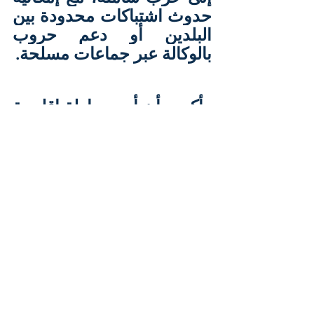
حدوث اشتباكات محدودة بين 
البلدين أو دعم حروب 
بالوكالة عبر جماعات مسلحة.
وأكدت أن أي وساطة إقليمية 
أو دولية يجب أن تأخذ في 
الاعتبار المصالح الاستراتيجية 
لكلا البلدين، والعمل على 
إيجاد حلول متوازنة تحول 
دون تصاعد التوتر إلى 
مستوى يصعب احتواؤه، 
خاصة في منطقة القرن 
الإفريقي التي تعاني بالفعل 
من أزمات متعددة تهدد 
استقرارها.