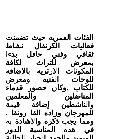
الفئات العمريه حيث تضمنت 
فعاليات الكرنفال نشاط 
ثقافي وفني حافل بدءا 
بمعرض للتراث لكافة 
المكونات الارتريه بالاضافه 
للوحات الفنيه ومعرض 
للكتاب .وكان حضور قدماء 
المناضلين والمعلمين 
والناشطين إضافة قيمة 
للمهرجان وزاده القا رونقا . 
ومما يجب ذكره والاشادة به 
في هذه المناسبة الدور 
المتميز والجهد الجبار للجالية 