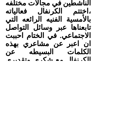
الناشطين في مجالات مختلفه 
،اختتم الكرنفال فعالياته 
بالأمسية الفنيه الرائعه التي 
تابعناها عبر وسائل التواصل 
الاجتماعي. في الختام احببت 
ان اعبر عن مشاعري بهذه 
الكلمات البسيطه عن 
الكرنفال مع شكري وتقديري 
للجاليه الارتريه في ملبورن 
ولمجموعه الوان للآداب 
والفنون على هذا الكرنفال 
الجميل .
علي محمد صالح شوم.
 لندن
12نوفمبر2024 م