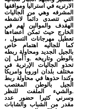
الارتريه في استراليا ومواقفها 
المشرفه وهي من الجاليات 
التي تتصدى دائماً لانشطه 
الهقدف والموالين لهم في 
الخارج حيث تمكن أعضاءها 
تعطيل مهرجانات التسول ، 
كما للجاليه اهتمام خاص 
بالجيل الجديد ومحاولة ربطه 
بالوطن وتاريخه .وٱأمل إن 
تحذو الجاليات الإرترية في 
مختلف بلدان اوروبا وامريكا 
وكندا حذوها في محاولة ربط 
الجيل بالوطن المغتصب 
.والشيء الملفت للنظر 
وسرني كثيرا حضور عدد 
مقدر من الشباب والشابات 