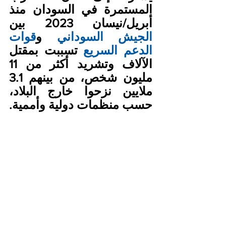
المستمرة في السودان منذ 
أبريل/نيسان 2023 بين
الجيش السوداني
 و
قوات 
الدعم السريع
 تسببت بمقتل 
الآلاف وتشريد أكثر من 11 
مليون شخص، من بينهم 3.1 
ملايين نزحوا خارج البلاد، 
حسب منظمات دولية وأممية.