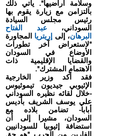
وسلامة أراضيها". يأتي ذلك 
بالتزامن مع زيارة يقوم بها 
رئيس مجلس السيادة 
السوداني، 
عبد الفتاح 
البرهان
، إلى 
إريتريا
 المجاورة 
"لاستعراض آخر تطورات 
الأوضاع في السودان 
والقضايا الإقليمية ذات 
الاهتمام المشترك".
فقد أكد وزير الخارجية 
الإثيوبي جيديون تيموثيوس 
-خلال لقائه نظيره السوداني 
علي يوسف الشريف بأديس 
أبابا- تضامن بلاده مع 
السودان، مشيرا إلى أن 
استضافة إثيوبيا للسودانيين 
الفارين من الحرب "هو حق 