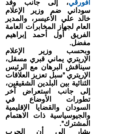
أفورقي
، إلى جانب وفد 
سوداني ضم وزير الإعلام 
خالد علي الأعيسر، والمدير 
العام لجهاز المخابرات العامة 
الفريق أول أحمد إبراهيم 
مفضل.
وبحسب وزير الإعلام 
الإريتري يماني قبري مسقل، 
سيناقش البرهان مع الرئيس 
الإريتري "سبل تعزيز العلاقات 
الثنائية بين البلدين الشقيقين، 
إلى جانب استعراض آخر 
تطورات الأوضاع في 
السودان والقضايا الإقليمية 
والجيوسياسية ذات الاهتمام 
المشترك".
يشار إلى أن الحرب 