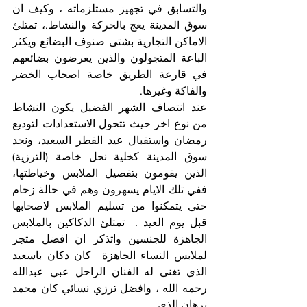
والتسابق في تجهيز مستلزماته ، وكيف ان 
سوق المدينة يعج بالحركة والنشاط.، تمتلئ 
الاماكن التجارية بشتى صنوف البضائع ويكثر 
الباعة المتجولون والذين يعرضون بضائعهم 
في قارعة الطريق خاصة اصحاب الخضر 
والفاكة وغيرها.
عند انتصاف الشهر الفضيل يكون النشاط 
من نوع اخر حيث تتحول الاستعدادات لتوديع 
رمضان واستقبال عيد الفطر السعيد، ونجد 
سوق المدينة كخلية نحل خاصة (الترزية) 
الذين يقومون بتفصيل الملابس وخياطتها، 
ففي تلك الايام يسهرون وهم في حالة زحام 
حتى يتمكنوا من تسليم الملابس لاصحابها 
قبل يوم العيد .  تمتلئ الدكاكين بالملابس 
الجاهزة للجنسين واتذكر ان افضل متجر 
لملابس النساء الجاهزة  كان دكان باسعيد  
الذي تغنى له الفنان الراحل عبي عبدالله 
رحمه الله ، وافضل ترزي نسائي كان محمد 
برهان الذي