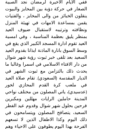
ففي الايام الاخيرة لرمضان نجد الصبية 
الصغار في حركة دؤبة بين المخابز والبيوت 
ينقلون الخبائز من والى المخابز ، والفتيات 
يقمن بمساعدة الامهات في تهيئة المنزل 
ونظافته وترتيبه لاستقبال ضيوف العيد 
بمنظر يليق بعظمة المناسبة ، وفي امسية 
العيد تقوم ادارة المسجد الكبير الذي يقع في 
وسط السوق بانارة الماذنة ايذانا بقدوم العيد 
السعيد بعد تلقى خبر ثبوت رؤية شهر شوال 
من دار الافتاء الاسلامي في اسمرا وغالبا ما 
يحدث ذلك بالتزامن مع ثبوت الشهر في 
الديار المقدسة (السعودي). تقام صلاة العيد 
في ملعب كرة القدم المحازي لخور 
(عدسيدي)، ياتي المصلون من مختلف نواحي 
المدينة حاملين الرايات مهللين ومكبرين 
فرحين بحلول شهر شوال وقدوم عيد الفطر 
السعيد، يتصافح المصلون ويتسامحون في 
ذلك اليوم وكذا الاطفال الذين لا تسعهم 
الفرحة بهذا اليوم يطوفون على الاحياء وهم 