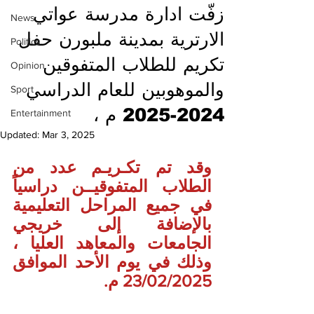
زفّت ادارة مدرسة عواتي
News
الارترية بمدينة ملبورن حفل
Politics
تكريم للطلاب المتفوقين
Opinion
والموهوبين للعام الدراسي
Sport
2024-2025 م ،
Entertainment
Updated:
Mar 3, 2025
وقد تم تكـريـم عدد من 
الطلاب المتفوقيــن دراسياً 
في جميع المراحل التعليمية 
بالإضافة إلى خريجي 
الجامعات والمعاهد العليا ، 
وذلك في يوم الأحد الموافق 
23/02/2025 م.