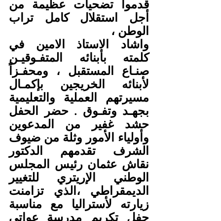
قدموا تضحيات عظيمة من 
أجل استقلال كامل تراب 
الوطن ،
واشاد الاستاذ الامين في 
كلمته بأبنائه المتفـوقيـن 
صنـاع المستقبل ، ومحفـزاً 
لأبنائه الخريجين بإكمـال 
مسيرتهم العملية والتعليمية 
بجهـد وتفـوق . حضر الحفل 
حشد غفير من المدعوين 
وأولياء الأمور وثلة من ضيوف 
الشرف تقدمهم الدكتور 
نقاش عثمان رئيس المجلس 
الوطني الإريتري للتغيير 
الديمقراطي ،الذي تزامنت 
زيارته لأستراليا مع مناسبة 
حفل تكريم مدرسة عواتي 