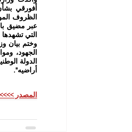
التي تشهدها ا
أراضيه".
المصدر >>>>