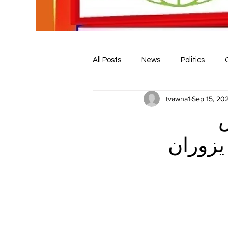
All Posts
News
Politics
tvawna1
Sep 15, 20
س
يزوران