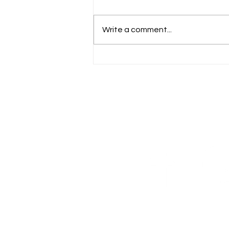
Write a comment...
تحذير إثيوبي من حرب إقليمية
"تنهي إريتريا" في ظل التصعيد
في تيغراي