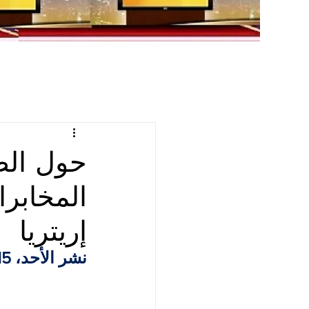
حول الص
المخابرا
إريتريا
نشر الأحد، 15 سبتمبر / ايلول 2024