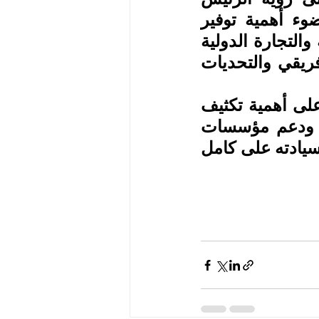
أفورقي بشأن تطورات الأوضاع في البحر الأحمر، على ضوء أهمية توفير 
الظروف المواتية لاستعادة الحركة الطبيعية للملاحة البحرية والتجارة الدولية 
عبر مضيق باب المندب، فضلاً عن التطورات في القرن الإفريقي والتحديات 
وختم بيان وزارة الخارجية المصرية قائلا: "واتفق الطرفان على أهمية تكثيف 
الجهود، ومواصلة التشاور لتحقيق الاستقرار في السودان، ودعم مؤسسات 
الدولة الوطنية فيه، فضلاً عن الحفاظ على وحدة الصومال وسيادته على كامل 