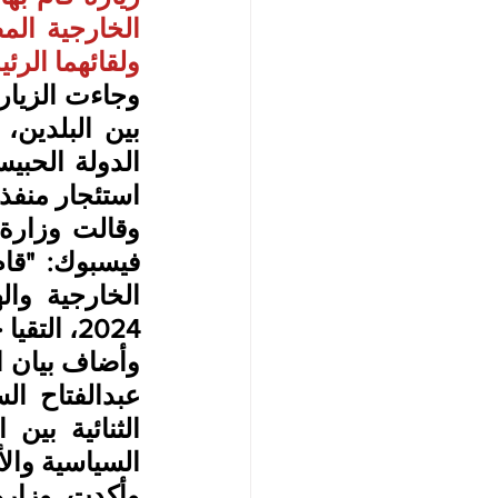
ولقائهما الرئ
وجاءت الزيارة
استئجار منفذ
2024، التقيا خلالها الرئيس الإريتري، أسياس أفورقي".
السياسية والأ