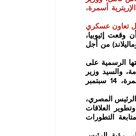
الخارجية المصري، بدر عبدالعاطي، السبت، إلى العاصمة الإريترية أسمرة، 
ل تعاون عسكري
بين البلدين، وسط خلاف بين مقديشو وأديس أبابا، بعد أن وقعت إثيوبيا، 
الدولة الحبيسة، مذكرة تفاهم مع إقليم أرض الصومال (صوماليلاند) من أجل 
وقالت وزارة الخارجية المصرية في بيان نشرته عبر صفحتها الرسمية على 
فيسبوك: "قام كل من السيد الوزير رئيس المخابرات العامة، والسيد وزير 
الخارجية والهجرة وشؤون المصريين بالخارج بزيارة لأسمرة، 14 سبتمبر 
وأضاف بيان الخارجية المصرية أن الوزيرين "نقلا رسالة من الرئيس المصري، 
عبدالفتاح السيسي  للرئيس الإريتري، تناولت سبل دعم وتطوير العلاقات 
الثنائية بين البلدين في مختلف المجالات، بالإضافة إلى متابعة التطورات 
وأكدت وزارة الخارجية المصرية أن الوزيرين "استمعا إلى رؤية الرئيس 