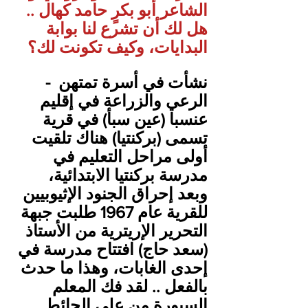
الشاعر أبو بكرٍ حامد كهال .. 
هل لك أن تشرع لنا بوابة 
البدايات، وكيف تكونت لك؟
‎- نشأت في أسرة تمتهن 
الرعي والزراعة في إقليم 
عنسبا (عين سبأ) في قرية 
تسمى (بركنتيا) هناك تلقيت 
أولى مراحل التعليم في 
مدرسة بركنتيا الابتدائية، 
وبعد إحراق الجنود الإثيوبيين 
للقرية عام 1967 طلبت جبهة 
التحرير الإريترية من الأستاذ 
(سعد حاج) افتتاح مدرسة في 
إحدى الغابات، وهذا ما حدث 
بالفعل .. لقد فك المعلم 
السبورة من على الحائط 