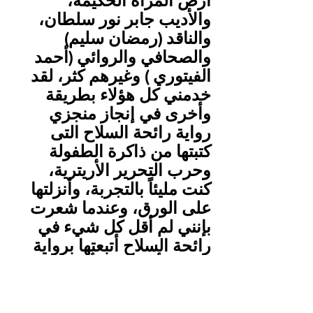
أرض المرأة الحكيمة، 
والأديب جابر نور سلطان، 
والناقد (رمضان سليم) 
والصحافي والروائي (أحمد 
الفيتوري ) وغيرهم كثر، لقد 
خدمني كل هؤلاء بطريقة 
وأخرى في إنجاز منجزي 
رواية رائحة السلاح التى 
كتبتها من ذاكرة الطفولة 
وحرب التحرير الأريترية، 
كنت مليئاً بالتجربة، وأنزلتها 
على الورق، وعندما شعرت 
بإنني لم أقل كل شيء في 
رائحة السلاح أتبعتها برواية 
(بركنتيا أرض المرأة الحكيمة) 
.أما روايتي الثالثة تيتانيكات 
أفريقية كتبتها في ليبيا أيضاً، 