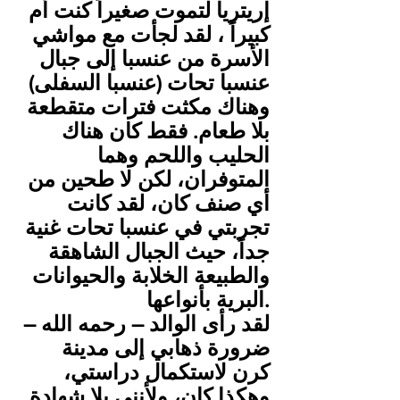
إريتريا لتموت صغيراً كنت أم 
كبيراً ، لقد لجأت مع مواشي 
الأسرة من عنسبا إلى جبال 
عنسبا تحات (عنسبا السفلى) 
وهناك مكثت فترات متقطعة 
بلا طعام. فقط كان هناك 
الحليب واللحم وهما 
المتوفران، لكن لا طحين من 
أي صنف كان، لقد كانت 
تجربتي في عنسبا تحات غنية 
جداً، حيث الجبال الشاهقة 
والطبيعة الخلابة والحيوانات 
البرية بأنواعها.
ضرورة ذهابي إلى مدينة 
كرن لاستكمال دراستي، 
وهكذا كان، ولأنني بلا شهادة 