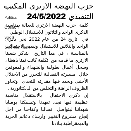
حزب النهضة الارتري المكتب
News
التنفيذي 24/5/2022
Politics
كلمة  حزب النهضة الارتري للعدالة بمناسبة 
Opinion
الذكرى الواحد والثلاثون للاستقلال الوطني 
Sport
في  تاريخ 24 من عام 2022 نحي ذكرى 
الواحد والثلاثين للاستقلال ونقيم  الاحتفالات  
Entertainment
بالمناسبة ، في هذا التاريخ  يتذكر شعبنا 
الارتري ما قدمه من  تكلفة كانت ثمنا باهظا ، 
وسجل أعمال بطولية والشهداء والمعوقين  
خلال  مسيرته النضالية للتحرر من الاحتلال 
الأجنبي ويجدد فيها مقدرته للتحدي  وتجاوز 
الظروف الراهنة والتخلص من الديكتاتورية . 
إن ذكرى الاحتفال  بالاستقلال مناسبة 
عظيمة فيها نجدد تعهدنا وتمسكنا بوصايا 
شهدائنا ليتواصل  نضالنا وكفاحنا من اجل 
إنجاح مشروع التغيير وارساء دعائم الحرية  
والديمقراطية ببلادنا . 