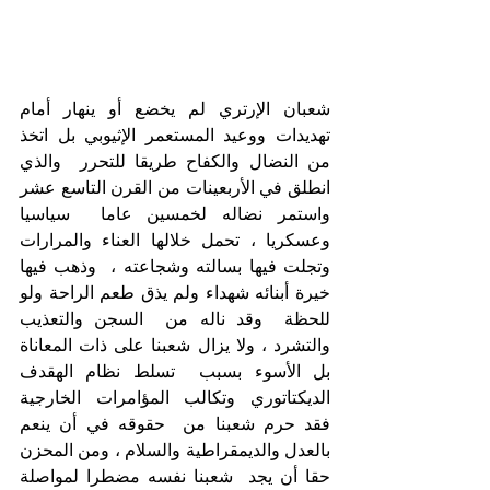
شعبان الإرتري لم يخضع أو ينهار أمام  
تهديدات ووعيد المستعمر الإثيوبي بل اتخذ 
من النضال والكفاح طريقا للتحرر  والذي 
انطلق في الأربعينات من القرن التاسع عشر 
واستمر نضاله لخمسين عاما  سياسيا 
وعسكريا ، تحمل خلالها العناء والمرارات 
وتجلت فيها بسالته وشجاعته ،  وذهب فيها 
خيرة أبنائه شهداء ولم يذق طعم الراحة ولو 
للحظة  وقد ناله من  السجن والتعذيب 
والتشرد ، ولا يزال شعبنا على ذات المعاناة 
بل الأسوء بسبب  تسلط نظام الهقدف 
الديكتاتوري وتكالب المؤامرات الخارجية  
فقد حرم شعبنا من  حقوقه في أن ينعم 
بالعدل والديمقراطية والسلام ، ومن المحزن 
حقا أن يجد  شعبنا نفسه مضطرا لمواصلة 