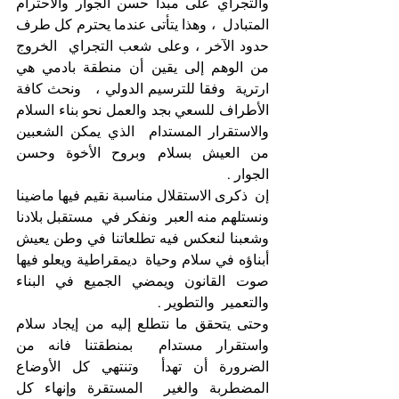
والتجراي على مبدأ حسن الجوار والاحترام  
المتبادل  ، وهذا يتأتى عندما يحترم كل طرف 
حدود الآخر ، وعلى شعب التجراي  الخروج 
من الوهم إلى يقين أن منطقة بادمي هي 
ارترية  وفقا للترسيم الدولي ،   ونحث كافة 
الأطراف للسعي بجد والعمل نحو بناء السلام 
والاستقرار المستدام  الذي يمكن الشعبين 
من العيش بسلام وبروح الأخوة وحسن 
الجوار . 
إن  ذكرى الاستقلال مناسبة نقيم فيها ماضينا 
ونستلهم منه العبر  ونفكر في  مستقبل بلادنا 
وشعبنا لنعكس فيه تطلعاتنا في وطن يعيش 
أبناؤه في سلام وحياة  ديمقراطية ويعلو فيها 
صوت القانون ويمضي الجميع في البناء 
والتعمير  والتطوير . 
وحتى يتحقق ما نتطلع إليه من إيجاد سلام 
واستقرار مستدام  بمنطقتنا فانه من 
الضرورة أن تهدأ  وتنتهي كل الأوضاع 
المضطربة والغير  المستقرة وإنهاء كل 