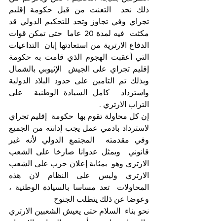
ذلك نجد  التعنت من قبل حكومة إقليم  
تجراي وفي تجاوز وتحد للتحكيم الدولي قد 
مكثت  فيه لمدة 20 عاما  حتى تمكن قوات 
الدفاع الارترية من استعادتها إبان  التداعيات 
التي أعقبت الهجوم الذي قامت به حكومة 
إقليم تجراي على الجيش  الإثيوبي بالشمال  
وبذلك تم التامين على حدود البلاد الدولية  
واسترداد  كامل السيادة الوطنية  على 
التراب الارتري . 
إن كل محاولة تقوم بها  حكومة  إقليم تجراي 
لاسترداد بادمي عمل يجب إدانته من الجميع 
وفي مقدمته  المجتمع الدولي لأنه غير 
قانوني  ويمثل عدوانا صارخا على الشعب 
الارتري وهو  بمثابة إعلان حرب على الشعب 
الارتري وليس على النظام لان هذه 
المحاولات  تعد مساسا بالسيادة الوطنية ،  
وعوضا عن ذلك يتطلب الجنوح 
نحو بناء  السلام حتى يعيش الشعبين الارتري 