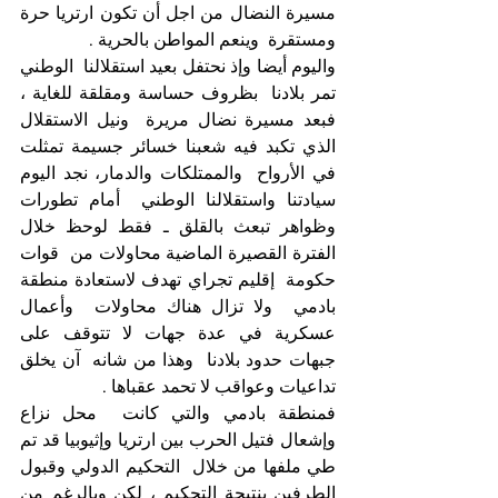
مسيرة النضال من اجل أن تكون ارتريا حرة 
ومستقرة  وينعم المواطن بالحرية . 
واليوم أيضا وإذ نحتفل بعيد استقلالنا  الوطني  
تمر بلادنا  بظروف حساسة ومقلقة للغاية ، 
فبعد مسيرة نضال مريرة  ونيل الاستقلال 
الذي تكبد فيه شعبنا خسائر جسيمة تمثلت 
في الأرواح  والممتلكات والدمار، نجد اليوم 
سيادتنا واستقلالنا الوطني  أمام تطورات  
وظواهر تبعث بالقلق ـ فقط لوحظ خلال 
الفترة القصيرة الماضية محاولات من  قوات 
حكومة  إقليم تجراي تهدف لاستعادة منطقة 
بادمي  ولا تزال هناك محاولات  وأعمال 
عسكرية في عدة جهات لا تتوقف على 
جبهات حدود بلادنا  وهذا من شانه  آن يخلق 
تداعيات وعواقب لا تحمد عقباها . 
فمنطقة بادمي والتي كانت  محل نزاع 
وإشعال فتيل الحرب بين ارتريا وإثيوبيا قد تم 
طي ملفها من خلال  التحكيم الدولي وقبول 
الطرفين بنتيجة التحكيم ، لكن وبالرغم من 