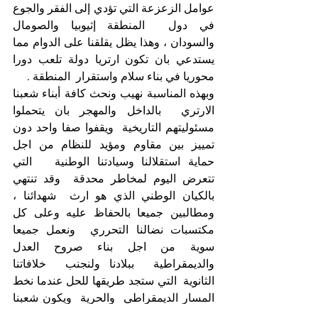
عوامل الزعزعة التي تؤدي إلى الفقر والجوع 
في دول  المنطقة إثيوبيا والصومال 
والسودان ، وهذا يظل يقلقنا على الدوام مما  
يستدعي بان تكون ارتريا دولة تلعب دورا 
محوريا في بناء سلام واستقرار  المنطقة . 
وبهذه المناسبة نهيب ونحث كافة أبناء شعبنا 
الارتري  بالداخل والمهجر بان يتحملوا 
مسئوليتهم التاريخية  ويقفوا صفا واحد دون  
تمييز بين مقاوم ومؤيد للنظام من اجل 
حماية استقلالنا وسيادتنا الوطنية   التي 
تتعرض اليوم لمخاطر محدقة  وقد تنتهي 
بالكيان الوطني الذي هو ارث  شهدائنا ، 
ومطالبين جميعا بالحفاظ عليه وعلى كل 
مكتسبات نضالنا التحرري  ونعمل جميعا 
سوية من اجل بناء صروح العدل 
والديمقراطية  ببلادنا ولنجنب  خلافاتنا 
الثانوية  التي ستجد طريقها للحل عندما نخط 
المسار الديمقراطي  والحرية  ويكون شعبنا 
الفيصل حيث  هو صاحب السلطة الحقيقية . 