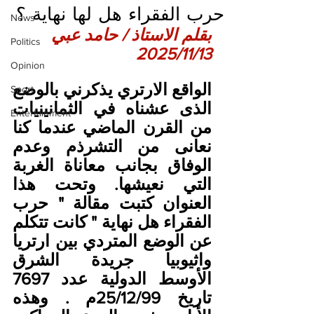
حرب الفقراء هل لها نهاية ؟
News
بقلم الاستاذ / حامد عبي
Politics
2025/11/13
Opinion
الواقع الارتري يذكرني بالوضع 
Sport
الذى عشناه في الثمانينيات 
Entertainment
من القرن الماضي عندما كنا 
نعانى من التشرذم وعدم 
الوفاق بجانب معاناة الغربة 
التي نعيشها. وتحت هذا 
العنوان كتبت مقالة " حرب 
الفقراء هل نهاية " كانت تتكلم 
عن الوضع المتردي بين ارتريا 
واثيوبيا جريدة الشرق 
الأوسط الدولية عدد 7697 
تاريخ 25/12/99م . وهذه 