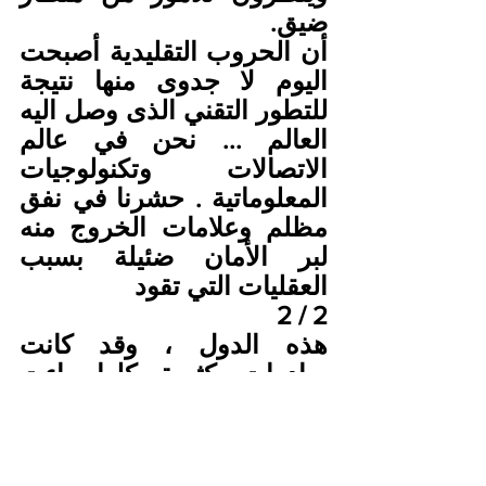
ضيق.
أن الحروب التقليدية أصبحت 
اليوم لا جدوى منها نتيجة 
للتطور التقني الذى وصل اليه 
العالم ... نحن في عالم 
الاتصالات وتكنولوجيات 
المعلوماتية . حشرنا في نفق 
مظلم وعلامات الخروج منه 
لبر الأمان ضئيلة بسبب 
العقليات التي تقود
2 / 2
هذه الدول ، وقد كانت 
مبادرات كثيرة كلها باءت 
بالفشل، حيث هناك صمت 
مخيف للخروج من هذا النفق 
المظلم ، نحن بحاجة الى 