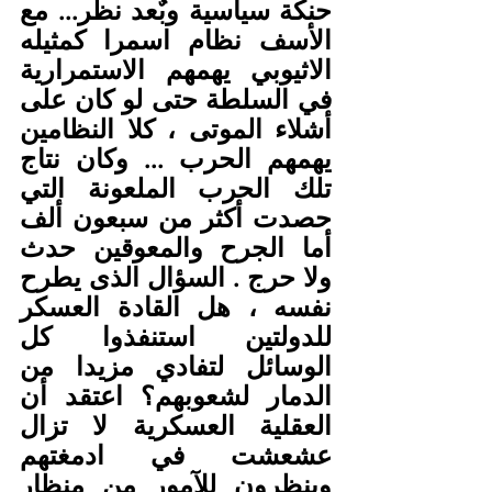
حنكة سياسية وبٌعد نظر... مع 
الأسف نظام اسمرا كمثيله 
الاثيوبي يهمهم الاستمرارية 
في السلطة حتى لو كان على 
أشلاء الموتى ، كلا النظامين 
يهمهم الحرب ... وكان نتاج 
تلك الحرب الملعونة التي 
حصدت أكثر من سبعون ألف 
أما الجرح والمعوقين حدث 
ولا حرج . السؤال الذى يطرح 
نفسه ، هل القادة العسكر 
للدولتين استنفذوا كل 
الوسائل لتفادي مزيدا من 
الدمار لشعوبهم؟ اعتقد أن 
العقلية العسكرية لا تزال 
عشعشت في ادمغتهم 
وينظرون للآمور من منظار 