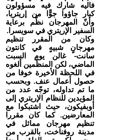
فاليه شارك فيه مسؤولون 
كبار جاؤوا جوًّا من إريتريا، 
وأنّ المهرجان نظّم برعاية 
السفير الإريتري في سويسرا.
وكان من المقرر تنظيم 
مهرجانٍ شبيهٍ في كانتون 
سانت- غالن يوم السبت 
الماضي، لكن المنظّمين ألغوه 
في اللحظة الأخيرة خوفا من 
حصول أعمال عنف. وبحسب 
ما تم تداوله، توجّه عدد من 
المؤيدين للنظام الإريتري إلى 
أوبفيكون، حيث اشتبكوا مع 
المعارضين. كما كان مقررا 
تنظيم مهرجان مماثل في 
مدينة روفناخت، بالقرب من 