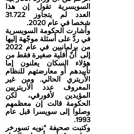
السويسرية تقول إن هذا 
العدد لم يتجاوز 31.722 
شخصا في عام 2020. 
وأشارت الحكومة السويسرية 
في ردّ على أسئلة موجّهة إليها 
من برلمانيين في عام 2022 
إلى  أنّ أقلية صغيرة فقط من 
هؤلاء السكان يعلنون إما 
تأييدهم أو معارضتهم للنظام 
الأريتري الحالي. ومن غير 
المعروف عدد الأريتريين 
المؤيدين لأفورقي، لكن 
الحكومة قالت إن معظمهم 
وصلوا إلى سويسرا قبل عام 
1993.
وكتبت صحيفة "نويه تسورخر 