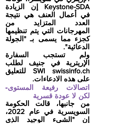
Keystone-SDA إن الزيادة 
في أعمال العنف هي نتيجة 
العدد المتزايد من 
المهرجانات التي يتم تنظيمها 
كجزء مما يسمى بـ "الجولة 
الدعائية".
ولم تستجب السفارة 
الإريترية في جنيف لطلب 
SWI swissinfo.ch للتعليق 
على هذه الادعاءات. 
اتصالات رفيعة المستوى- 
لكن لا عودة قسرية
من جانبها، قالت الحكومة 
السويسرية في عام 2022، 
إن "الشيء الوحيد الذي 
يمكنها أن تؤكّده أن 