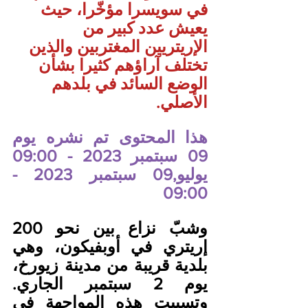
في سويسرا مؤخّرا، حيث 
يعيش عدد كبير من 
الإريتريين المغتربين والذين 
تختلف آراؤهم كثيرا بشأن 
الوضع السائد في بلدهم 
الأصلي.
هذا المحتوى تم نشره يوم 
09 سبتمبر 2023 - 09:00 
يوليو,09 سبتمبر 2023 - 
09:00
وشبّ نزاع بين نحو 200 
إريتري في أوبفيكون، وهي 
بلدية قريبة من مدينة زيورخ، 
يوم 2 سبتمبر الجاري. 
وتسببت هذه المواجهة في 