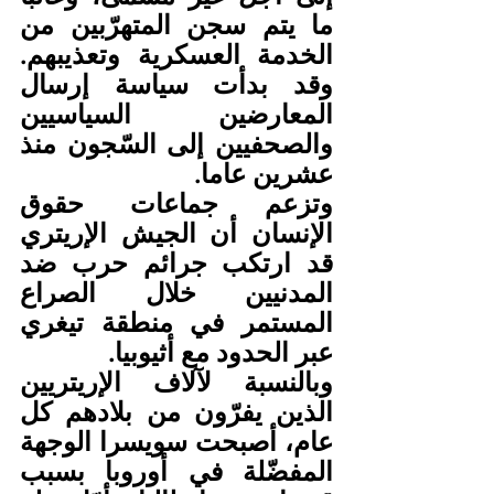
ما يتم سجن المتهرّبين من 
الخدمة العسكرية وتعذيبهم. 
وقد بدأت سياسة إرسال 
المعارضين السياسيين 
والصحفيين إلى السّجون منذ 
عشرين عاما.
وتزعم جماعات حقوق 
الإنسان أن الجيش الإريتري 
قد ارتكب جرائم حرب ضد 
المدنيين خلال الصراع 
المستمر في منطقة تيغري 
عبر الحدود مع أثيوبيا.
وبالنسبة لآلاف الإريتريين 
الذين يفرّون من بلادهم كل 
عام، أصبحت سويسرا الوجهة 
المفضّلة في أوروبا بسبب 