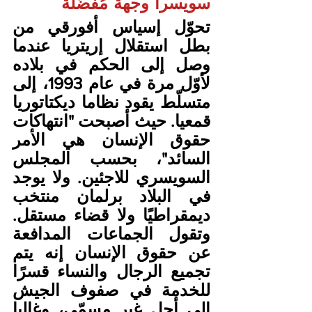
سويسرا وجهة مُفضّلة
تحوّل إسياس أفورقي من 
بطل استقلال إريتريا عندما 
وصل إلى الحكم في بلاده 
لأوّل مرة في عام 1993، إلى 
متسلّط يقود نظاما ديكتاتوريا 
قمعيا. حيث أصبحت "انتهاكات 
حقوق الإنسان هي الأمر 
السائد"، بحسب المجلس 
السويسري للاجئين. ولا يوجد 
في البلاد برلمان منتخب 
ديمقراطيًا ولا قضاء مستقل. 
وتقول الجماعات المدافعة 
عن حقوق الإنسان إنه يتم 
تجميع الرجال والنساء قسرًا 
للخدمة في صفوف الجيش 
إلى أجل غير مسمّى، وغالبا 