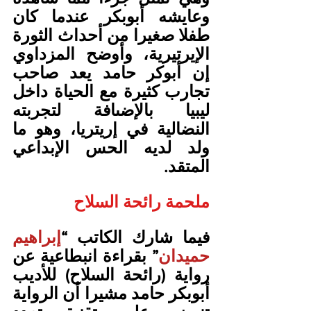
وعايشه أبوبكر عندما كان 
طفلا صغيرا من أحداث الثورة 
الإيرتيرية، وأوضح المزداوي 
إن أبوكر حامد يعد صاحب 
تجارب كثيرة مع الحياة داخل 
ليبيا بالإضىافة لتجربته 
النضالية في إريتريا، وهو ما 
ولد لديه الحس الإبداعي 
المتقد.
ملحمة رائحة السلاح
فيما شارك الكاتب “
إبراهيم 
حميدان
” بقراءة انبطاعية عن 
رواية (رائحة السلاح) للأديب 
أبوبكر حامد مشيرا أن الرواية 