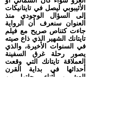
الغزو سواء كان الشمالي أو 
الأثيبوبي ليصل في تايتانيكات 
إلى السؤال الوجودي منذ 
العنوان سنعرف أن الرواية 
جاءت كتناص صريح مع فيلم 
تايتانك الشهير الذي ذاع صيته 
في السنوات الأخيرة، والذي 
يصور رحلة غرق السفينة 
العملاقة تايتانك التي وقعت 
أحداثها في بداية القرن 
العشرين أثناء رحلتها من 
بريطانيا نحو أمريكا كمأساة 
تراجيدية وعاطفية، وأضاف 
بللو أن التناص ليس في 
العنوان فقط بل ومن الغمز 
من طرف من الجنوب بأن 
هذه تيتانيكاتنا لكف التناقض 