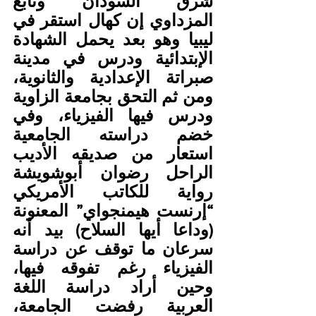
شرق السودان وتابع 
المزداوي إن كهال استقر في 
ليبيا وهو بعد يحمل الشهادة 
الإبتدائية ودرس في مدينة 
صبراتة الإعدادية والثانوية، 
ومن ثم التحق بجامعة الزاوية 
ودرس فيها الفيزياء، وفي 
خضم دراسته الجامعية 
استعار من صديقه الأديب 
الراحل رضوان أبوشويشة 
رواية للكاتب الأمريكي 
“إرنست هيمنجواي” المعنونة 
(وداعا أيها السلاح) بيد أنه 
سرعان ما توقف عن دراسة 
الفيزياء رغم تفوقه فيها، 
وحين أراد دراسة اللغة 
العربية رفضت الجامعة، 