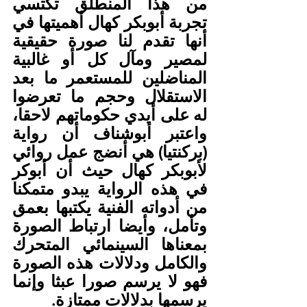
من هذا المنطلق تكتسي 
تجربة أبوبكر كهال أهميتها في 
أنها تقدم لنا صورة حقيقية 
لمصير ومآل كل أو غالبية 
المناضلين للمستعمر ما بعد 
الاستقلال وحجم ما تعرضوا 
له على أيدي حكوماتهم لاحقا، 
واعتبر أبوشناف أن رواية 
(بركنتيا) هي أنضج عمل روائي 
لأبوبكر كهال حيث أن أبوكر 
في هذه الرواية يبدو متمكنا 
من أدواته الفنية يكتبها بعمق 
وتأمل، وأيضا ارتباط الصورة 
بمعناها السينمائي المتحرك 
والكامل ودلالات هذه الصورة 
فهو لا يرسم صورا عبثا وإنما 
يرسمها بدلالات ممتازة.