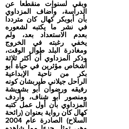
وبقي لسنوات منقطعا عن 
الدراسة، وأضاف المزداوي 
بأن أبوبكر كهال كان مترددا 
في نشر ما يكتبه لشعوره 
بعدم الاستعداد بعد، ولم 
يخفي رغبته في الخروج 
ومغادرة البلد طوال الوقت، 
وذكر المزداوي أن أكثر ثلاثة 
أشخاص مؤثرين في حياة أبو 
بكر من ناحية الإبداعية 
الراحل جيلاني طيربشان كونه 
رفيقه ورضوان أبو بشويشة 
ومنصور أبو شناف، وأردف 
المزداوي بأن أول عمل كتبه 
كهال كان رواية بعنوان (رائحة 
السلاح) الصادرة عام 2004 
وهي تمثل جزءا مما شاهده 