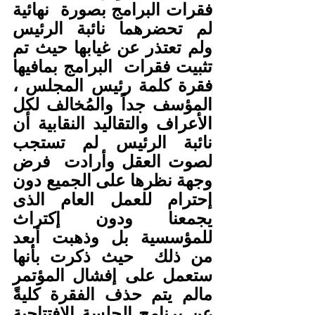
فقرات البرامج بصورة  نهائية 
لم تحضرهما نائبة الرئيس 
ولم تعتذر عن غيابها حيث تم 
تثبيت فقرات  البرامج بمافيها 
فقرة كلمة رئيس المجلس ، 
المؤسف جداً والمُخالف لكل  
الأعراف والتقاليد النقابية أن 
نائبة الرئيس لم تستجب 
لصوت العقل وأرادت  فرض 
وجهة نظرها على الجميع دون 
إحترام للعمل العام الذى 
يجمعنا ودون إكتراث  
للمؤسسية بل وذهبت أبعد 
من ذلك  حيث ذكرت بأنها 
ستعمل على إفشال المؤتمر  
مالم يتم حذف الفقرة كليةً 
عن برنامج الجلسة الإفتتاحية  