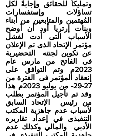
وتمليكاً للحقائق وإجابةً لكل 
تساؤلات  وإستفسارات 
المُهتمين والمتابعين من أبناء 
وبنات إرتريا أود أن أوضح  
الأسباب التى أدت لفشل 
مؤتمر الإتحاد الذى تم الإعلان 
عن تكوين لجنته  التحضيرية 
فى الفاتح من مارس عام 
2023م وتم التوافق على 
إنعقاد المؤتمر فى  الفترة من 
27-29- من يوليو 2023م هذا 
وقد تم تأجيل المؤتمر بطلب 
من رئيس  الإتحاد السابق 
لأسباب عدم جاهزية المكتب 
التنفيذى في إعداد تقاريره 
الأدبي  والمالي وكذلك عدم 
جاهزية المكتب التنفيذى فى 