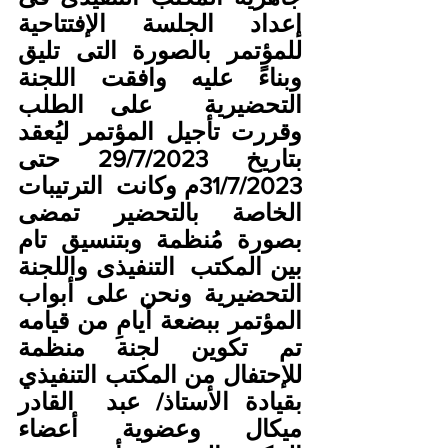
إعداد الجلسة الإفتتاحية  
للمؤتمر بالصورة التى تليق 
وبناءً عليه وافقت اللجنة 
التحضيرية  على الطلب  
وقررت تأجيل المؤتمر ليُعقد 
بتاريخ 29/7/2023 حتى 
31/7/2023م وكانت  الترتيبات 
الخاصة بالتحضير تمضى 
بصورة مُنظمة وبتنسيق تام 
بين المكتب  التنفيذى واللجنة 
التحضيرية ونحن على أبواب 
المؤتمر ببضعة أيامِ من قيامه  
تم تكوين لجنة منظمة 
للإحتفال من المكتب التنفيذي 
بقيادة الأستاذ/ عبد  القادر 
ميكال وعضوية أعضاء 