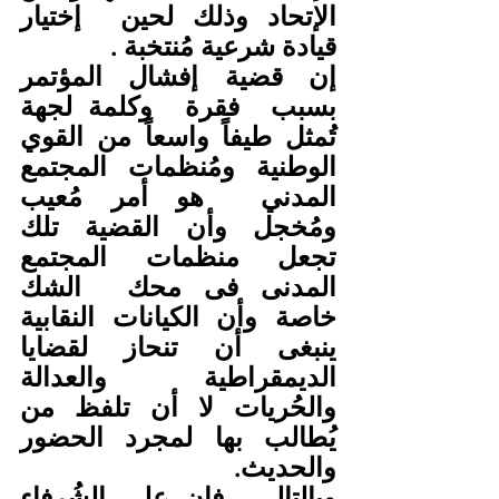
الإتحاد وذلك لحين  إختيار 
قيادة شرعية مُنتخبة . 
إن قضية إفشال المؤتمر 
بسبب  فقرة  وكلمة لجهة 
تُمثل طيفاً واسعاً من القوي 
الوطنية ومُنظمات المجتمع 
المدني  هو أمر مُعيب 
ومُخجل وأن القضية تلك 
تجعل منظمات المجتمع 
المدنى فى محك  الشك  
خاصة وأن الكيانات النقابية 
ينبغى أن تنحاز لقضايا 
الديمقراطية  والعدالة 
والحُريات لا أن تلفظ من 
يُطالب بها لمجرد الحضور 
والحديث.  
وبالتالي  فإن على الشُرفاء  