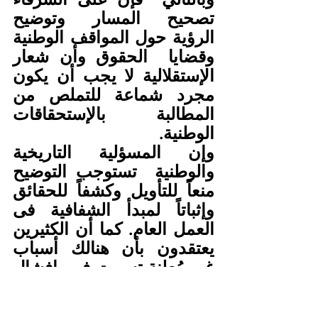
تصحيح المسار وتوضيح 
الرؤية حول المواقف الوطنية 
وقضايا  الحقوق وأن شعار 
الإستقلالية لا يجب أن يكون 
مجرد شماعة للتملص من  
المطالبة بالإستحقاقات 
الوطنية.  
وإن المسؤلية التاريخية 
والوطنية  تستوجب التوضيح  
منعاً للتأويل وكشفاً للحقائق 
وإثباتاً لمبدأ الشفافية فى  
العمل العام. كما أن الكثيرين 
يعتقدون بأن هنالك أسباب 
غير مُعلنة تسببت فى  إفشال 
المؤتمر ولن يصدق الكثيرين 
بأن فقرة كانت سبباً لما وصلنا 