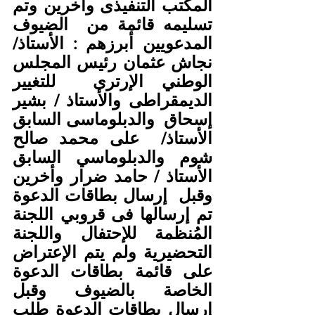
المكتب التنفيذى وأخرين وتم 
تسليمه قائمة من  الضيوف 
المدعويين أبرزهم : الأستاذ/ 
نجاش عثمان رئيس المجلس 
الوطني الإرترى  للتغيير 
الديمقراطى والأستاذ / بشير 
إسحاق  والدبلوماسى السابق 
الأستاذ/  على محمد صالح 
شوم والدبلوماسي السابق 
الأستاذ / حامد ضرار وأخرين 
وقبل  إرسال بطاقات الدعوة 
تم إرسالها فى قروبي اللجنة 
المُنظمة للإحتفال واللجنة  
التحضيرية ولم يتم الإعتراض 
على قائمة بطاقات الدعوة 
الخاصة بالضيوف وقبل  
إرسال بطاقات الدعوة طلب 