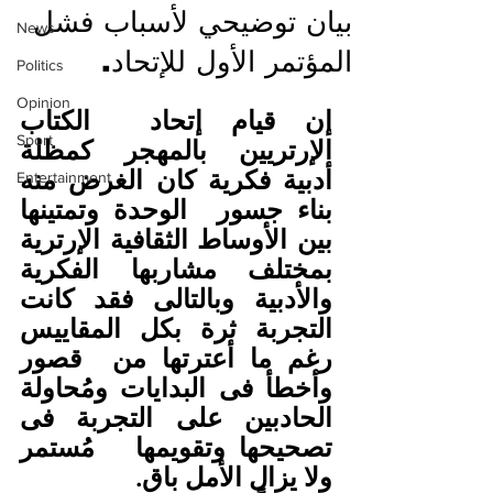
بيان توضيحي لأسباب فشل
News
المؤتمر الأول للإتحاد.
Politics
Opinion
إن قيام إتحاد  الكتاب 
Sport
الإرتريين بالمهجر كمظلة 
أدبية فكرية كان الغرض منه 
Entertainment
بناء جسور  الوحدة وتمتينها 
بين الأوساط الثقافية الإرترية 
بمختلف مشاربها الفكرية  
والأدبية وبالتالى فقد كانت 
التجربة ثرة بكل المقاييس 
رغم ما أعترتها من  قصور 
وأخطأ فى البدايات ومُحاولة 
الحادبين على التجربة فى 
تصحيحها وتقويمها   مُستمر 
ولا يزال الأمل باق. 