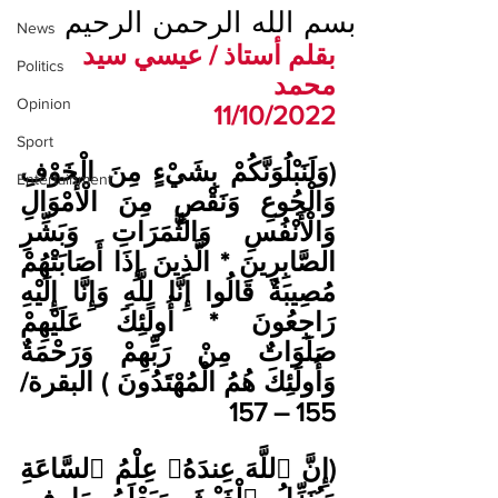
بسم الله الرحمن الرحيم
News
بقلم أستاذ / عيسي سيد 
Politics
محمد
Opinion
11/10/2022
Sport
(وَلَنَبْلُوَنَّكُمْ بِشَيْءٍ مِنَ الْخَوْفِ 
Entertainment
وَالْجُوعِ وَنَقْصٍ مِنَ الْأَمْوَالِ 
وَالْأَنْفُسِ وَالثَّمَرَاتِ وَبَشِّرِ 
الصَّابِرِينَ * الَّذِينَ إِذَا أَصَابَتْهُمْ 
مُصِيبَةٌ قَالُوا إِنَّا لِلَّهِ وَإِنَّا إِلَيْهِ 
رَاجِعُونَ * أُولَئِكَ عَلَيْهِمْ 
صَلَوَاتٌ مِنْ رَبِّهِمْ وَرَحْمَةٌ 
وَأُولَئِكَ هُمُ الْمُهْتَدُونَ ) البقرة/ 
155 – 157
(إِنَّ ٱللَّهَ عِندَهُۥ عِلْمُ ٱلسَّاعَةِ 