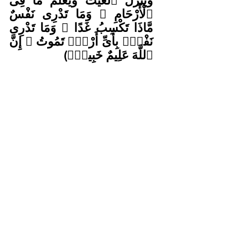
وَيُنَزِّلُ ٱلْغَيْثَ وَيَعْلَمُ مَا فِى 
ٱلْأَرْحَامِ ۖ وَمَا تَدْرِى نَفْسٌ 
مَّاذَا تَكْسِبُ غَدًا ۖ وَمَا تَدْرِى 
نَفْسٌۢ بِأَىِّ أَرْضٍۢ تَمُوتُ ۚ إِنَّ 
ٱللَّهَ عَلِيمٌ خَبِيرٌۢ)