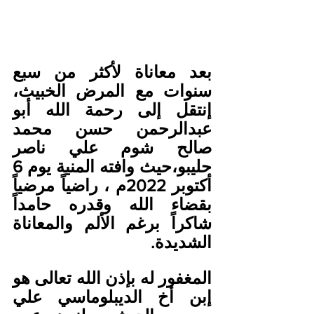
بعد معاناة لأكثر من سبع 
سنوات مع المرض الخبيث، 
إنتقل إلى رحمة الله أبو 
عبدالرحمن حسن محمد 
صالح شوم علي ناصر 
حليبو،حيث وافته المنية يوم 6 
أكتوبر 2022م ، راضياً مرضياً 
بقضاء الله وقدره حامداً 
شاكراً برغم الألم والمعاناة 
الشديدة.
المغفور له بإذن الله تعالى هو 
إبن أخ الديبلوماسي علي 