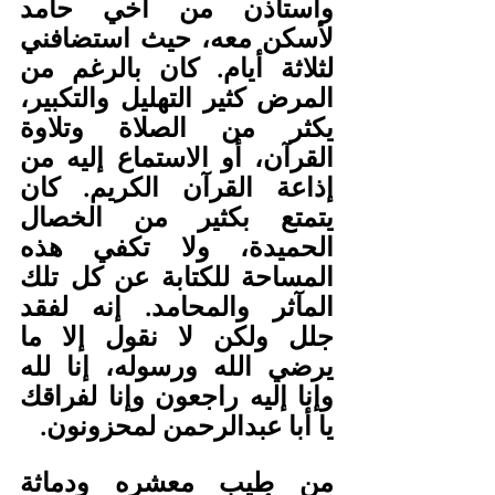
واستاذن من أخي حامد 
لأسكن معه، حيث استضافني 
لثلاثة أيام. كان بالرغم من 
المرض كثير التهليل والتكبير، 
يكثر من الصلاة وتلاوة 
القرآن، أو الاستماع إليه من 
إذاعة القرآن الكريم. كان 
يتمتع بكثير من الخصال 
الحميدة، ولا تكفي هذه 
المساحة للكتابة عن كل تلك 
المآثر والمحامد. إنه لفقد 
جلل ولكن لا نقول إلا ما 
يرضي الله ورسوله، إنا لله 
وإنا إليه راجعون وإنا لفراقك 
يا أبا عبدالرحمن لمحزونون.
من طيب معشره ودماثة 