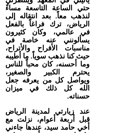
حتي الساعة التاسعة مساءً 
لنذهب معاً. بعد انتقاله إلى 
الرياض، ترك فراغاً بالفعل 
في عالمي، وكان كثيرون 
يسألونني عنه خاصة في 
مناسبات الأفراح والأتراح، 
حيث كنا نذهب سوياً. ما أطيبه 
وما أحسنه، كان محباً للناس 
يحترم الكبير والصغير، 
ويواصل كل من يعرفه جعل 
الله كل ذلك في ميزان 
حسناته.
عند زيارتي لمدينة الرياض 
قبل أربعة أعوام، نزلت مع 
أخي حامد سيد، عندها جاءني 