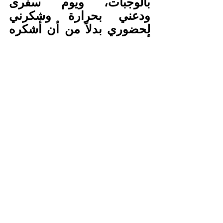
بالوجبات، ويوم سفرى 
ودعني بحرارة وشكرني 
لحضوري بدلاً من أن أشكره 
أنا، كنا نحن الضيوف عنده 
جزاه الله خيراً وبارك الله فيه 
ربنا يكثر من أمثاله جعله الله 
في ميزان حسناته وأن يبارك 
ويمد في عمره ويمتعه 
بالصحة والعافية.
اللهم اغفر له وارحمه وعافه 
وأعف عنه وأكرم نزله ووسع 
مدخله، واغسله بالماء والثلج 
والبرد، ونقّه من الخطايا كما 
يُنقى الثوب الأبيض من 
الدنس، اللّهم اجعل قبره 
روضه من رياض الجنة. اللهم 