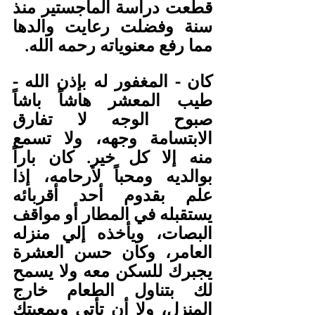
قطعت دراسة الماجستير منذ 
سنة وفضلت رعايت والدها 
مما رفع معنوياته رحمه الله.
كان - المغفور له بإذن الله - 
طيب المعشر هاشاً باشاً 
صبوح الوجه لا تفارق 
الابتسامة وجهه، ولا تسمع 
منه إلا كل خير. كان باراً 
بوالديه ومحباً لأرحامه، إذا 
علم بقدوم أحد أقربائه 
يستقبله في المطار أو مواقف 
البصات، ويأخذه إلي منزله 
العامر، وكان حسن العشرة 
يجبرك للسكن معه ولا يسمح 
لك بتناول الطعام خارج 
المنزل، ولا أن تأتي وبمعيتك 