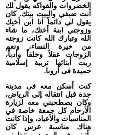
الخضروات والفواكه يقول لك 
أنت ضيفي والبيت بيتك. كان 
يقول لي دائماً أنا ابن أخيك 
وزوجتي ابنة أختك، ما شاء 
الله وتبارك الله كانت زوجته 
من خيرة النساء، ونعم 
الزوجات عقلاً وخلقاً وأدباً، 
ربت أبنائها تربية إسلامية 
حميدة فى أروبا.
كنت أسكن معه فى مدينة 
جدة قبل انتقاله إلى الرياض، 
وكان يصطحبني معه لزيارة 
الأرحام كل جمعة خاصة في 
المناسبات والأعياد، وإذا كانت 
هناك مناسبة عرس كان 
يأتيني في المعهد وينتظرني 