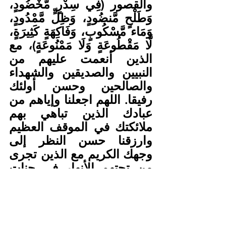
والقصور (فِي سِدْرٍ مَّخْضُودٍ، 
وَطَلْحٍ مَّنضُودٍ، وَظِلٍّ مَّمْدُودٍ، 
وَمَاء مَّسْكُوبٍ، وَفَاكِهَةٍ كَثِيرَةٍ، 
لَّا مَقْطُوعَةٍ وَلَا مَمْنُوعَةٍ)، مع 
الذين أنعمت عليهم من 
النبيين والصديقين والشهداء 
والصالحين وحسن أولئك 
رفيقا. اللهم اجعلنا وإياهم من 
عبادك الذين تباهي بهم 
ملائكتك في الموقف العظيم 
وارزقنا حسن النظر إلى 
وجهك الكريم مع الذين تجرى 
من تحتهم الأنهار في جنات 
النعيم دعواهم فيها سبحانك 
اللهم وبحمدك وآخر دعواهم 
أن الحمد لله رب العالمين 
وألهم آله وذويه وأبنائه وبناته 