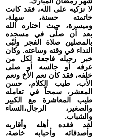
شهر رمضان المبارك.
لا نزكيه على الله، فقد كانت 
خاتمته حسنة، سهلة، 
وميسرة، حيث اختاره الله 
بعد أن صلّى في مسجده 
بالمصلين صلاة الفجر ولبّى 
النداء في وقته وساعته. وكان 
خبر رحيله فاجعة لكل من 
عرفه أو جالسه أو صلى 
خلفه، فقد كان نعم الأخ ونعم 
الأب، طيب الكلام، حسن 
المعشر، سمحاً في تعامله 
طيب المعاشرة مع الكبير 
والصغير، الرجال،النساء 
والشباب.
لقد فقده أهله وأقاربه 
وأصدقائه وأحبابه خاصة، 