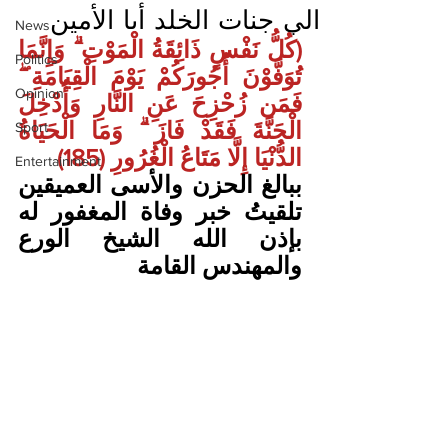
الي جنات الخلد أبا الأمين
News
(كُلُّ نَفْسٍ ذَائِقَةُ الْمَوْتِ ۗ وَإِنَّمَا 
Politics
تُوَفَّوْنَ أُجُورَكُمْ يَوْمَ الْقِيَامَةِ ۖ 
Opinion
فَمَن زُحْزِحَ عَنِ النَّارِ وَأُدْخِلَ 
الْجَنَّةَ فَقَدْ فَازَ ۗ وَمَا الْحَيَاةُ 
Sport
الدُّنْيَا إِلَّا مَتَاعُ الْغُرُورِ (185)
Entertainment
ببالغ الحزن والأسى العميقين 
تلقيتُ خبر وفاة المغفور له 
بإذن الله الشيخ الورع 
والمهندس القامة