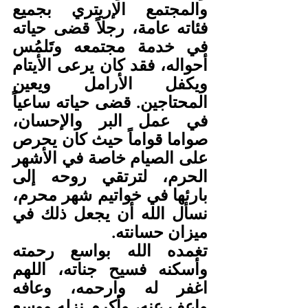
والمجتمع الإريتري بجميع 
فئاته عامة، رجلاً قضى حياته 
في خدمة مجتمعه وتَلمُس 
أحواله، فقد كان يرعى الأيتام 
ويكفل الأرامل ويعين 
المحتاجين. قضى حياته ساعياً 
في عمل البر والإحسان، 
صواما قواماً حيث كان يحرص 
على الصيام خاصة في الأشهر 
الحرم، لترتقي روحه إلى 
بارئها في خواتيم شهر محرم، 
نسأل الله أن يجعل ذلك في 
ميزان حسانته.
تغمده الله بواسع رحمته 
وأسكنه فسيح جناته، اللهم 
اغفر له وارحمه، وعافه 
واعف عنه، وأكرم نزله ووسع 