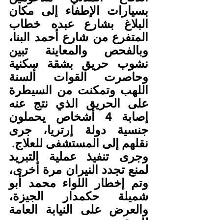
بسيارات الإطفاء إلى مكان 
البلاغ بشارع عبده خطاب 
المتفرع من شارع أحمد البنا، 
وبالفحص والمعاينة تبين 
نشوب حريق بشقة سكنية 
وحاصرت القوات ألسنة 
اللهب وتمكنت من السيطرة 
على الحريق الذي نتج عنه 
إصابة 4 أشخاص يحملون 
جنسية دولة إرتريا، جرى 
نقلهم إلى المستشفى للعلاج.
وجرى تنفيذ عملية التبريد 
لمنع تجدد النيران مرة أخرى، 
وتم إخطار اللواء محمد أبو 
شميلة حكمدار الجيزة، 
والعرض على النيابة العامة 