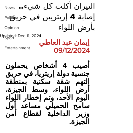
النيران أكلت كل شيء..
News
إصابة 4 إريتريين في حريق
Politics
بأرض اللواء
Opinion
Updated:
Dec 11, 2024
Sport
إيمان عبد العاطي
Entertainment
09/12/2024
أصيب 4 أشخاص يحملون 
جنسية دولة إريتريا، في حريق 
التهم شقة سكنية بمنطقة 
أرض اللواء، وسط الجيزة، 
اليوم الأحد، وتم إخطار اللواء 
سامح الحميلي مساعد أول 
وزير الداخلية لقطاع أمن 
الجيزة.