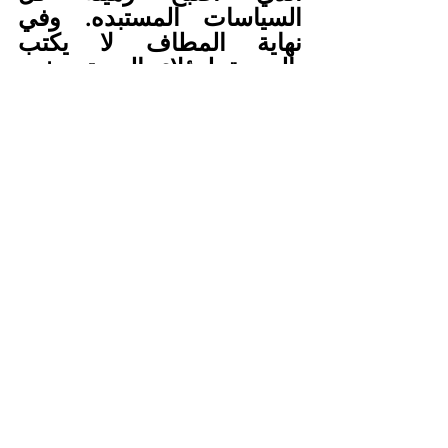
السياسات المستبده. وفي 
نهاية المطاف لا يكتب 
بالهجرة لهؤلاء المستضعفين 
لدول أمنة إلا القلة منهم 
والباقي يكون ضحية الهجرة 
أما الموت في طريقه لبر 
الأمان أو الخطف والمتاجرة 
بهم واستغلالهم من قبل 
العصابات الإجرامية. فبات 
الشعب الإريتري مستغلا 
ابتداءا من قبل حكومته مرورا 
بحكومات دول الجوار وحتى 
أصبح للمجرمين من قطاعين 
الطرق نصيب من كل ذلك في 
حياة الشعب الإريتري وما 
يحدث بحقهم في ليبيا خير 
دليل على ذلك.