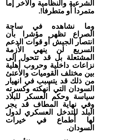
الشرعية والنظامية والآخر إما 
متمردا أو متطرفا!.  
وما نشاهده في ساحة 
الصراع تظهر مؤشرا بأن 
انتصار الجيش أو قوات الدعم 
السريع لن ينهي الأزمة 
المشتعلة بل قد تتحول إلى 
نزاعات داخلية وحروب أهلية 
بين مختلف القوميات والأعتئ 
من ذلك قد يتسبب في انهيار 
السودان التي أنهكته وكسرته 
سياسة وحكم العسكر للبلاد 
وفي نهاية المطاف قد يجر 
البلد للتدخل العسكري لدول 
لها أطماع في خيرات 
السودان.