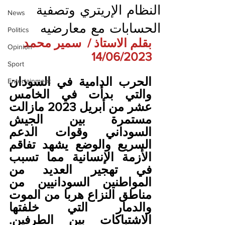
النظام الإريتري وتصفية
News
الحسابات مع معارضيه
Politics
بقلم الاستاذ /  سمير محمد
Opinion
14/06/2023
Sport
الحرب الدامية في السودان 
Entertainment
والتي بدأت في الخامس 
عشر من أبريل 2023 مازالت 
مستمرة بين الجيش 
السوداني وقوات الدعم 
السريع والوضع يشهد تفاقم 
الأزمة الإنسانية مما تسبب 
في تهجير العديد من 
المواطنين السودانيين من 
مناطق النزاع هربا من الموت 
والدمار التي خلفتها 
الاشتباكات بين الطرفين. 