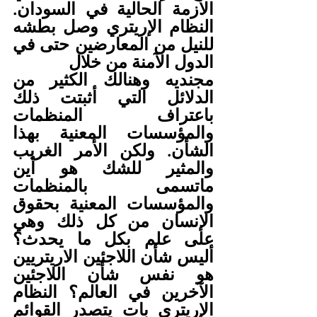
الأزمة الحالية في السودان. 
النظام الإريتري وصل بطشه 
للنيل من المعارضين حتى في 
الدول الآمنة من خلال 
مجنديه وهنالك الكثير من 
الدلائل التي أثبتت ذلك 
باعتراف المنظمات 
والمؤسسات المعنية بهذا 
الشأن. ولكن الأمر الغريب 
والمثير للشك هو أين 
ماتسمى بالمنظمات 
والمؤسسات المعنية بحقوق 
الإنسان من كل ذلك وهي 
على علم بكل ما يحدث؟ 
أليس شأن اللاجئين الاريتريين 
هو نفس شأن اللاجئين 
الآخرين في العالم؟ النظام 
الإريتري بات يتصدر القوائم 