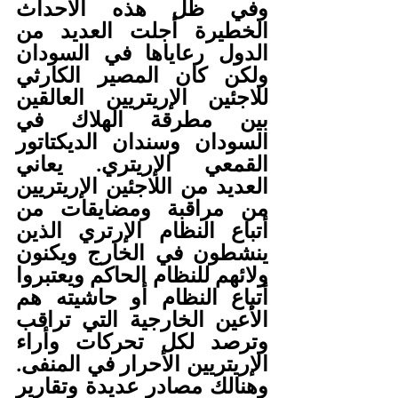
وفي ظل هذه الأحداث 
الخطيرة أجلت العديد من 
الدول رعاياها في السودان 
ولكن كان المصير الكارثي 
للاجئين الإريتريين العالقين 
بين مطرقة الهلاك في 
السودان وسندان الديكتاتور 
القمعي الإريتري. يعاني 
العديد من اللاجئين الإريتريين 
من مراقبة ومضايقات من 
أتباع النظام الإرتري الذين 
ينشطون في الخارج ويكنون 
ولائهم للنظام الحاكم ويعتبروا 
أتباع النظام أو حاشيته هم 
الأعين الخارجية التي تراقب 
وترصد لكل تحركات وأراء 
الإريتريين الأحرار في المنفى. 
وهنالك مصادر عديدة وتقارير 