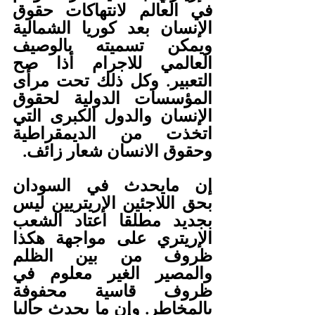
في العالم لانتهاكات حقوق 
الإنسان بعد كوريا الشمالية 
ويمكن تسميته بالوصيف 
العالمي للاجرام أذا صح 
التعبير. وكل ذلك تحت مرأى 
المؤسسات الدولية لحقوق 
الإنسان والدول الكبرى التي 
اتخذت من الديمقراطية 
وحقوق الانسان شعار زائف.
إن مايحدث في السودان 
بحق اللاجئين الإريتريين ليس 
بجديد مطلقا اعتاد الشعب 
الإريتري على مواجهة هكذا 
ظروف من بين الظلم 
والمصير الغير معلوم في 
ظروف قاسية محفوفة 
بالمخاطر. وإن ما يحدث حاليا 