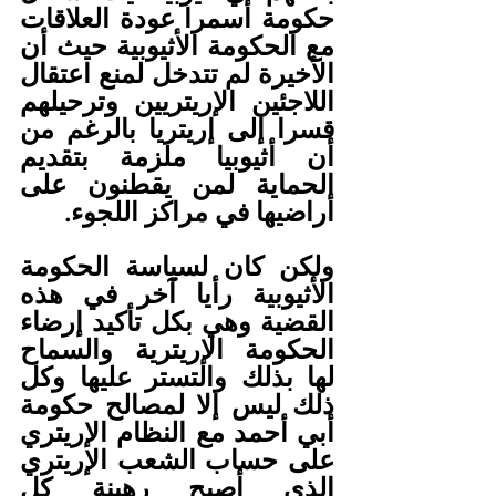
حكومة أسمرا عودة العلاقات 
مع الحكومة الأثيوبية حيث أن 
الأخيرة لم تتدخل لمنع اعتقال 
اللاجئين الإريتريين وترحيلهم 
قسرا إلى إريتريا بالرغم من 
أن أثيوبيا ملزمة بتقديم 
الحماية لمن يقطنون على 
أراضيها في مراكز اللجوء.
ولكن كان لسياسة الحكومة 
الأثيوبية رأيا آخر في هذه 
القضية وهي بكل تأكيد إرضاء 
الحكومة الإريترية والسماح 
لها بذلك والتستر عليها وكل 
ذلك ليس إلا لمصالح حكومة 
أبي أحمد مع النظام الإريتري 
على حساب الشعب الإريتري 
الذي أصبح رهينة كل 