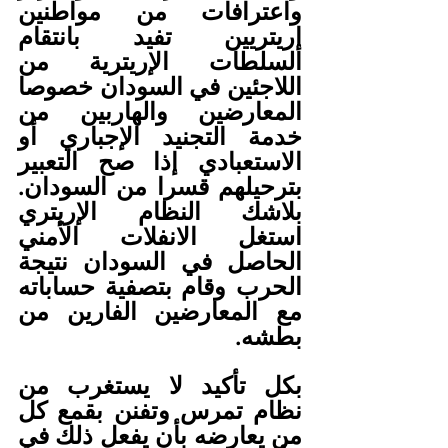
واعترافات من مواطنين 
إريتريين تفيد بانتقام 
السلطات الإريترية من 
اللاجئين في السودان خصوصا 
المعارضين والهاربين من 
خدمة التجنيد الإجباري أو 
الاستعبادي إذا صح التعبير 
بترحيلهم قسرا من السودان. 
بلاشك النظام الإريتري 
استغل الانفلات الأمني 
الحاصل في السودان نتيجة 
الحرب وقام بتصفية حساباته 
مع المعارضين الفارين من 
بطشه.
بكل تأكيد لا يستغرب من 
نظام تمرس وتفنن بقمع كل 
من يعارضه بأن يفعل ذلك في 