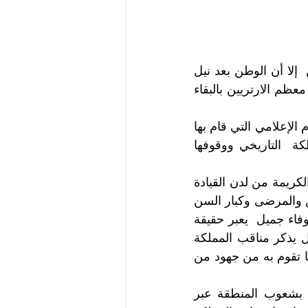
بعد  الاستقلال حيث كانت أمال الارتريين في الاستقلال ويحلمون بالعودة للوطن  إلا أن الوطن بعد نيل 
الاستقلال لم يشهد الاستقرار المطلوب ولا السلام الذي  كان مأمولا مما اضطر معظم الارتريين بالبقاء 
وحكمة قيادتها التي جنبت  الشعب الارتري مغبة وتبعات تلك المشاكسات والهجوم الإعلامي التي قام بها  
النظام الارتري في بواكير الاستقلال 1992 ضاربا عرض الحائط لمواقف المملكة  التاريخي ووقوفها 
وحتى يومنا لا يزال الشعب الارتري بالمملكة العربية  السعودية يحظى بالرعاية الكريمة من لدن القيادة 
الرشيدة  واستمر كذلك تعاون  الشعب السعودي وتقديمه للمساعدات للمحتاجين والمرضى وكبار السن 
والأرامل  منطلقين من الواجب الديني وتقديرا للعشرة التي امتدت لعقود فهذا وفاء جميل  يعبر حقيقة 
عن نبل وشهامة هذا الشعب الكريم والشعب الارتري من طبعه الوفاء  وسيظل يذكر مناقب المملكة 
وشهامة وحكمة قادتها ودوما هذا الشعب يقف إلى  جانب المملكة ويشيد بكل ما تقوم به من جهود من 
وبحكم موقع ارتريا الجغرافي الذي يعطيها أهمية  إستراتيجية وارتباط شعبها بشعوب المنطقة عبر 