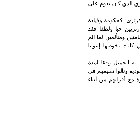
لأبناء ارتريا من المستويات الدنيا حتى  الجامعات وكذلك دعموا جهاز التعليم الارتري الذي كان يقوم على 
إذا كنا  نذكر جانبا من مواقف المملكة السياسية والإنسانية إلى جانب الشعب الارتري  كحكومة وقيادة 
إلا إننا لا نغفل أن نذكر وبكل إجلال وتقدير الشعب السعودي  الذي بادل الارتريين حبا ولطفا فقد 
شاطرهم في لقمة العيش وكانوا يقفون إلى  جانبهم ويعينونهم ماديا وعينيا متضامنين ومتألمين لما الم 
بالارتريين من  أوضاع مأساوية حيث كانت صور ضحايا الحرب الضروس التي كانت تخوضها إثيوبيا  
ولا يزال الشعب  السعودي وقد توطدت علاقاته بالشعب الارتري الذي يحفظ له الجميل وفقا لمدة  
الإقامة الطويلة التي امتدت لعقود فإننا نجد اليوم رجالا وشبابا هم قد  ولدوا بالسعودية ونالوا تعليمهم في 
مدارسها وجامعاتها تربطهم رابطة حميمية  بالأرض وأهلها ولهم علاقات متجذرة مع أقرانهم من أبناء 