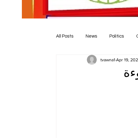
All Posts
News
Politics
tvawna1
Apr 19, 20
ءة