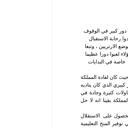
 دور كبير في الوقوف  
ا رحابة الاستقبال 
ع الارتريين ، وتبعا 
ء لعبوا دورا عظيما 
  خاصة في البدايات 
وللمملكة دور لا ينكره إلا جاحد في نصرة قضية الارتريين  العادلة منذ الأربعينات حيث كان لقادة المملكة 
ارتباطا وعلاقات وطيدة ببعض  القادة الارتريين وبالأخص الشهيد الشيخ عبد القادر كبيري الذي كان يناديه  
جلالة الملك فيصل بالمصوعي ، ومرورا بمرحلة الكفاح المسلح وكانت لها  محاولات كثيرة وجادة في 
توحيد الفصائل الارترية لصالح الوحدة الوطنية  الارترية حيث كان يعتقد قادة المملكة يقينا انه لا حل 
إضافة إلى  الوقوف المشرف في الجانب السياسي لقضايا الإرتريين وكفاحهم للحصول على  الاستقلال 
فان قادة المملكة لم يغفلوا الجانب الإنساني فقد قدموا المساعدات  تمثلت في توفير المنح التعليمية 