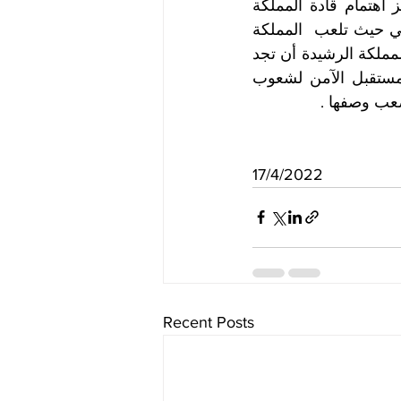
التفاعلات التاريخية والهجرات  وبما أن السلام والاستقرار أصبح هاجس ومركز اهتمام قادة المملكة 
نظرا لما  تتبؤه من مكانة سامية على مستوى المنطقة والإقليم والمجتمع الدولي حيث تلعب  المملكة 
دورا محوريا لما تحظى به من قبول ، فان شعبنا يؤمل الكثير وينتظر  من قيادة المملكة الرشيدة أن تجد 
هموم شعبنا ومعاناته الاهتمام الذي تمليه  ضرورة بناء السلام والاستقرار والمستقبل الآمن لشعوب 
عب وصفها . 
17/4/2022 
Recent Posts