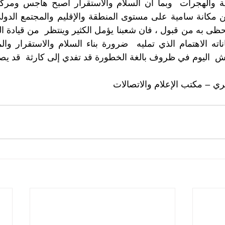
يش  اليوم في ظروف بالغة الخطورة قد تفدي إلى كارثة  قد يص
ي – مكتب الإعلام والاتصالات 