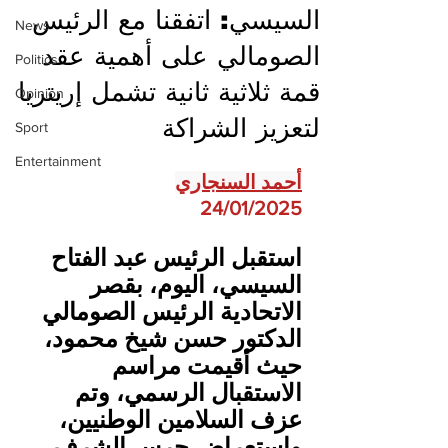
السيسي: اتفقنا مع الرئيس
News
الصومالي على أهمية عقد
Politics
قمة ثلاثية ثانية تشمل إريتريا
Opinion
لتعزيز الشراكة
Sport
Entertainment
أحمد السنجاري
24/01/2025
استقبل الرئيس عبد الفتاح  
السيسي، اليوم، بقصر 
الاتحادية الرئيس الصومالي 
الدكتور حسن شيخ محمود، 
حيث أقيمت مراسم 
الاستقبال الرسمي، وتم 
عزف السلامين الوطنيين، 
واستعراض حرس الشرف.