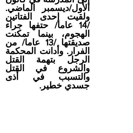
الأول/ديسمبر الماضي. 
ولقيت إحدى الفتاتين 
/14 عاما/ حتفها جراء 
الهجوم، بينما تمكنت 
صديقتها /13 عاما/ من 
الفرار. وأدانت المحكمة 
الرجل بتهمة القتل 
والشروع في القتل 
والتسبب في أذى 
جسدي خطير.