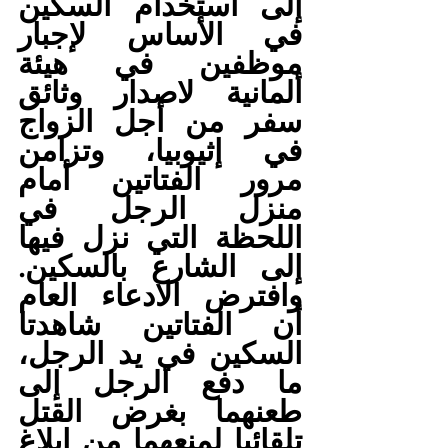
إلى استخدام السكين 
في الأساس لإجبار 
موظفين في هيئة 
ألمانية لاصدار وثائق 
سفر من أجل الزواج 
في إثيوبيا، وتزامن 
مرور الفتاتين أمام 
منزل الرجل في 
اللحظة التي نزل فيها 
إلى الشارع بالسكين. 
وافترض الادعاء العام 
أن الفتاتين شاهدتا 
السكين في يد الرجل، 
ما دفع الرجل إلى 
طعنهما بغرض القتل 
تلقائيا لمنعهما من إبلاغ 