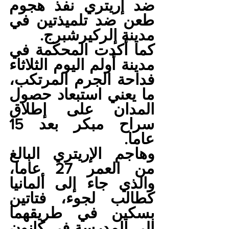
ضد إريتري نفذ هجوم 
طعن ضد تلميذتين في 
مدينة إلركيرشبرج.
كما أكدت المحكمة في 
مدينة أولم اليوم الثلاثاء 
فداحة الجرم المرتكب، 
ما يعني استبعاد حصول 
المدان على إطلاق 
سراح مبكر بعد 15 
عاما.
وهاجم الإريتري البالغ 
من العمر 27 عاما، 
والذي جاء إلى ألمانيا 
كطالب لجوء، فتاتين 
بسكين في طريقهما 
إلى المدرسة في كانون 