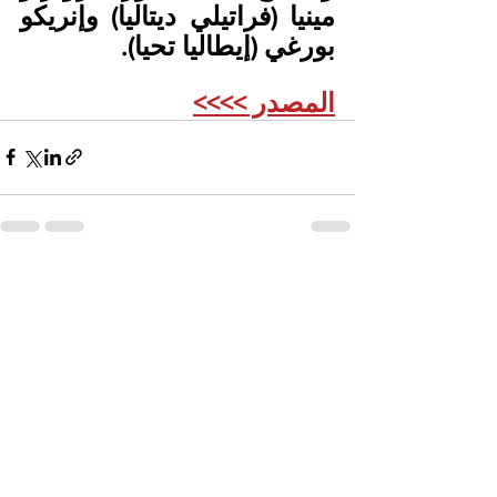
مينيا (فراتيلي ديتاليا) وإنريكو 
بورغي (إيطاليا تحيا).
المصدر >>>>
See All
Recent Posts