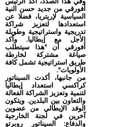
وفي هذا الصدد، أكد الرئيس 
أفورقي من جديد حسن النية 
السياسية لإريتريا، فضلا عن 
استعدادها لتعزيز شراكة 
تدريجية واستراتيجية وطويلة 
الأجل مع إيطاليا. وأكد 
أفورقي أن "هذا سيتطلب 
صياغة مشتركة لخارطة 
طريق استراتيجية تشمل كافة 
الأولويات".
من جانبها، أكدت السيناتور 
كراكسي استعداد إيطاليا 
لتنمية وتعزيز الشراكة الفعالة 
والتعاون بين البلدين. ويتكون 
الوفد الإيطالي من عضوين 
آخرين في لجنة الخارجية 
والدفاع: السيناتور روبرتو 