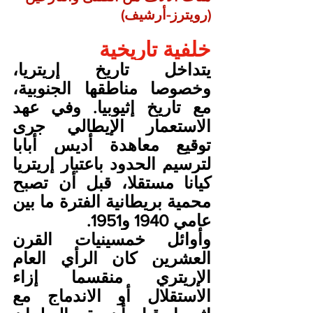
(رويترز-أرشيف)
خلفية تاريخية
يتداخل تاريخ إريتريا، 
وخصوصا مناطقها الجنوبية، 
مع تاريخ إثيوبيا. وفي عهد 
الاستعمار الإيطالي جرى 
توقيع معاهدة أديس أبابا 
لترسيم الحدود باعتبار إريتريا 
كيانا مستقلا، قبل أن تصبح 
محمية بريطانية الفترة ما بين 
عامي 1940 و1951.
وأوائل خمسينيات القرن 
العشرين كان الرأي العام 
الإريتري منقسما إزاء 
الاستقلال أو الاندماج مع 