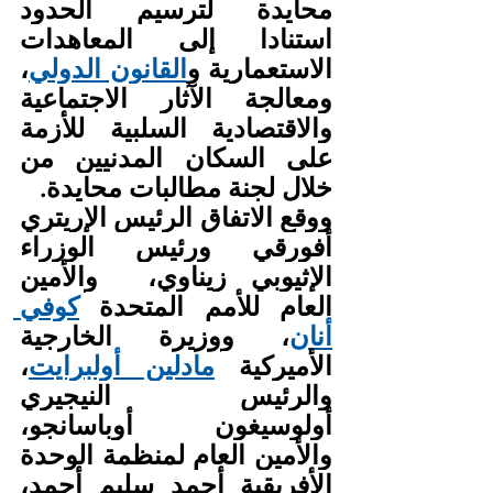
محايدة لترسيم الحدود 
استنادا إلى المعاهدات 
الاستعمارية و
القانون الدولي
، 
ومعالجة الآثار الاجتماعية 
والاقتصادية السلبية للأزمة 
على السكان المدنيين من 
خلال لجنة مطالبات محايدة.
ووقع الاتفاق الرئيس الإريتري 
أفورقي ورئيس الوزراء 
الإثيوبي زيناوي،  والأمين 
العام للأمم المتحدة 
كوفي 
أنان
، ووزيرة الخارجية 
الأميركية 
مادلين أولبرايت
، 
والرئيس النيجيري 
أولوسيغون أوباسانجو، 
والأمين العام لمنظمة الوحدة 
الأفريقية أحمد سليم أحمد، 