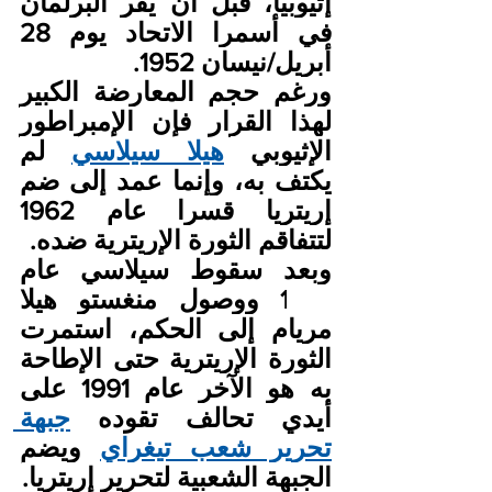
إثيوبيا، قبل أن يقر البرلمان 
في أسمرا الاتحاد يوم 28 
أبريل/نيسان 1952.
ورغم حجم المعارضة الكبير 
لهذا القرار فإن الإمبراطور 
الإثيوبي 
هيلا سيلاسي
 لم 
يكتف به، وإنما عمد إلى ضم 
إريتريا قسرا عام 1962 
لتتفاقم الثورة الإريترية ضده.
وبعد سقوط سيلاسي عام 
1974 ووصول منغستو هيلا 
مريام إلى الحكم، استمرت 
الثورة الإريترية حتى الإطاحة 
به هو الآخر عام 1991 على 
أيدي تحالف تقوده 
جبهة 
تحرير شعب تيغراي
 ويضم 
الجبهة الشعبية لتحرير إريتريا.