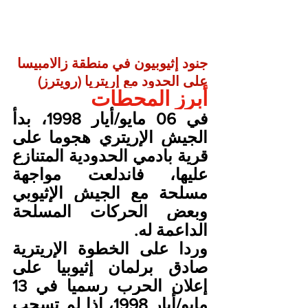
جنود إثيوبيون في منطقة زالامبيسا 
على الحدود مع إريتريا (رويترز)
أبرز المحطات
في 06 مايو/أيار 1998، بدأ 
الجيش الإريتري هجوما على 
قرية بادمي الحدودية المتنازع 
عليها، فاندلعت مواجهة 
مسلحة مع الجيش الإثيوبي 
وبعض الحركات المسلحة 
الداعمة له.
وردا على الخطوة الإريترية 
صادق برلمان إثيوبيا على 
إعلان الحرب رسميا في 13 
مايو/أيار 1998، إذا لم تسحب 