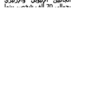
بحوالي 70 ألف شخص، بينما 
تتحدث أخرى عن مقتل 100 
ألف شخص.
وتسبب القتال في نزوح واسع 
من مناطق الحرب، كما 
طردت إثيوبيا نحو 77 ألف 
إرتيري ممن يصنفون من 
الأثرياء وفقا لمستوى 
المعيشة بالبلاد مع مصادرة 
ممتلكاتهم، وبالمقابل اعتقلت 
إريتريا 7500 من ذوي الأصول 
الإثيوبية، كما فر نحو 80 ألف 
شخص من أراضيها إلى 
إثيوبيا.
وتتحدث منظمة 
هيومن رايس 
ووتش
 عن تعرض المعتقلين 