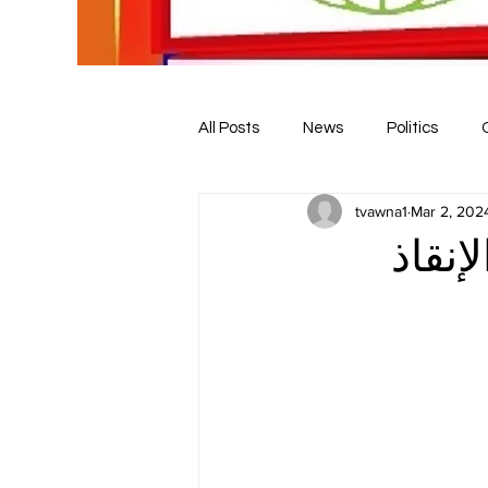
All Posts
News
Politics
tvawna1
Mar 2, 202
إنقاذ