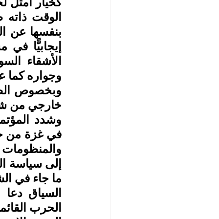
وجواره كما عه
خارجي من شأن