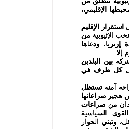
مارسها أباطرة إثيوبيا عبر التاريخ. ولا تزال بعض النخب الإثيوبية تنطلق من 
ذات العقلية سواء في علاقاتها الداخلية أو في علاقاتها مع محيطها الإقليمي، 
ولا شك بأن هذا النهج الإثيوبي ينذر بمخاطر بالغة التعقيد على استقرار الإقليم 
وفي مقدمتها إثيوبيا نفسها. وانطلاقًا من ذلك حذر المؤتمرالنخب الإثيوبية من 
مغبة التمادي في محاولات الإلتفاف على استقلال وسيادة إرتريا، ودعاها 
 إلا
على أساس احترام سيادة كل بلد، وتغليب المصالح المشتركة بين البلدين 
والشعبين على قدم المساواة، وانتهاج سياسة عدم تدخل كل طرف في 
وحول الأوضاع التي يمر بها السودان، الذي كان وما يزال واحة آمنة تستظل 
بها شعوب دول القرن الأفريقي، ومن بينها شعبنا الإرتري، من هجير صراعاتها 
الداخلية والبينية طوال عقود، بالرغم مما كان يمر به السودان من صراعات 
داخليه مثل غيره من الدول المجاورة، دعا المؤتمر القوى السياسية 
والعسكرية والمدنية السودانية إلى الاحتكام إلى صوت العقل، وتبني الحوار 