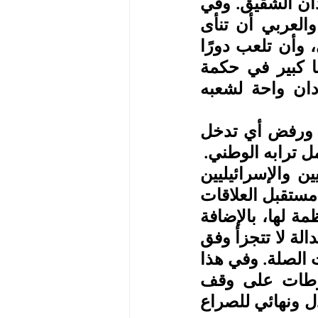
كخيار أمثل لحل الخلافات وتجاوز المأزق الذي يمر به السودان الشقيق. وفي 
الوقت ذاته طالب المؤتمر الأنظمة في المحيط الأفريقي والعربي أن تنأى 
بنفسها عن التدخلات المضرة في الشأن السوداني الداخلي، وأن تلعب دورًا 
إيجابيًّا في مساعدة الفرقاء السودانيين على الحوار. وأملنا كبير في حكمة 
الأشقاء السودانيين على تجاوز هذه المحنة، وعودة السودان واحة لشعبه 
وبخصوص الصومال الشقيق أكد المؤتمر على وحدة أرضه، ورفض أي تدخل 
ل ترابه الوطني.
وشدد المؤتمر على خطورة الحرب القائمة بين الفلسطينيين والإسرائيليين 
في غزة من جانب، وبين روسيا وأكرانيا من جانب آخر، على مستقبل العلاقات 
والمنظومات الدولية والقوانين والمعاهدات والاتفاقيات الناظمة لها، بالإضافة 
إلى سياسة الكيل بمكيالين في قضايا متشابهة. فالحقوق والعدالة لا تتجزأ وفق 
ما جاء في الشرائع السماوية والأعراف والقوانين الدولية ذات الصلة. وفي هذا 
السياق دعا المؤتمر المجتمع الدولي إلى ممارسة الضغوطات على وقف 
الحرب القائمة في فلسطين، والسعي من أجل إيجاد حل عادل ونهائي للصراع 