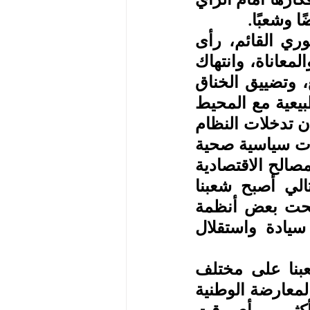
 وشعبًا.
وحول الأوضاع الداخلية في بلادنا في ظل النظام الديكتاتوري القائم، رأى 
المؤتمر أن لا جديد يلوح في الأفق، سوى مزيد من القمع والمعاناة، وانتهاك 
الحقوق الأساسية لشعبنا، وتكريس سياسات إفقار المجتمع، وتضييق الخناق 
على الحريات الفردية والجماعية، فضلًا عن غياب علاقات طبيعية مع المحيط 
الإقليمي تسمح لشعبنا بتبادل المصالح مع هذا المحيط. كما أن تدخلات النظام 
الديكتاتوري في شؤون الدول المجاورة لم يترك مجالًا لعلاقات سياسية صحية 
بينها وبين إرتريا، والذي انعكس سلبًا بالدرجة الأولى على المصالح الاقتصادية 
المتبادلة، والتواصل الاجتماعي بين شعوب المنطقة. وبالتالي أصبح شعبنا 
رهين هذه العلاقات المتوترة مع محيطه الإقليمي، بل أصبحت بعض أنظمة 
الدول المجاورة تجاهر بأطماعها في إرتريا، وتطعن في سيادة واستقلال 
إن استمرار هذه الوضع في بلادنا يضاعف من معاناة شعبنا على مختلف 
المستويات ويزيد من المخاطر التي تتهدد كيانه. وعليه فإن المعارضة الوطنية 