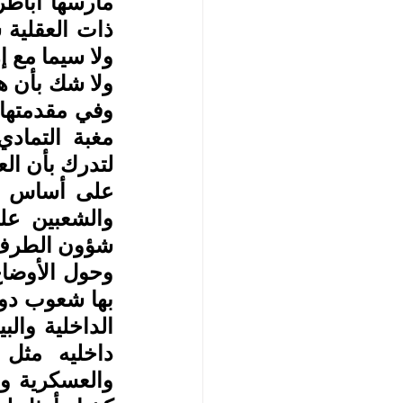
ولا سيما مع إر
لتدرك بأن العل
شؤون الطرف 