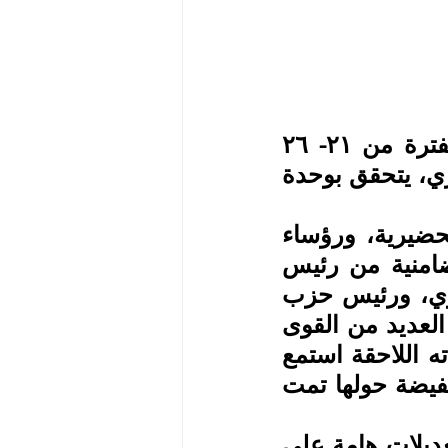
عقدت جبهة الإنقاذ الوطني الإرترية مؤتمرها الرابع في الفترة من ٢١- ٢٦ 
فبراير ٢٠٢٤م تحت شعار "إنقاذ الشعب والوطن هدف مركزي، يتحقق بوحدة 
استمع المؤتمر في جلسته الافتتاحية إلى كلمات اللجنة التحضيرية، ورؤساء 
سكرتارية المجلس المركزي، والهيئة التنفيذية، وكلمات تضامنية من رئيس 
القيادة العليا المشتركة للائتلاف الوطني الديمقراطي الإرتري، ورئيس حزب 
الوطن الديمقراطي الإرتري. كما تلقى برقيات تضامنية من العديد من القوى 
السياسية والمدنية المعارضة وشخصيات وطنية. وفي جلساته اللاحقة استمع 
المؤتمر إلى تقارير أداء الهيئات القيادية. وبعد نقاشات مستفيضة حولها تمت 
وانطلاقا من مناقشة الوثائق التنظيمية خلص المؤتمر إلى تعديلات هامة على 