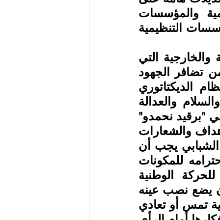
النظام الأساسي، تتيح المرونة والحيوية للهياكل التنظيمية والمؤسسات 
القيادية، والآليات الرقابية بما يضمن متابعة فاعلة لأداء المؤسسات التنظيمية 
وتناول المؤتمر وضع المعارضة الإرترية والتحديات الداخلية والخارجية التي 
تواجهها، مؤكدًا على ضرورة مواجهة تلك التحديات بمزيد من تضافر الجهود 
وتسخير الطاقات لتحقيق الهدف المركزي، وهو تغيير النظام الديكتاتوري 
وخلق بديل ديمقراطي، ينعم في ظله شعبنا بالاستقرار والسلام والعدالة 
والتنمية. كما أكد المؤتمر على ضرورة دراسة الحراك الشبابي "برقيد نحمدو" 
، الذي ينشط في هذه الفترة وذلك بغرض معرفة طبيعة الأهداف والشعارات 
التي يرفعها. وأكد المؤتمر على أن التواصل مع هذا الحراك الشبابي يجب أن 
يستند على مدى إيمانه والتزامه بالخط الوطني، ومدى احترامه للمكونات 
الإجتماعية والدينية والثقافية الإرترية، والتاريخ النضالي للحركة الوطنية 
الإرترية، وعلى إيمانه بوحدة إرتريا وسيادتها واستقلالها، وأن يضع نصب عينه 
قوانين البلدان التي ينشط فيها. وأن أية قوى مدنية أو سياسية تمس أو تعادي 
هذه المبادئ الوطنية لابد من التصدي لها ومواجهتها وتعرية أفكارها أمام الرأي 