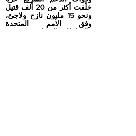
خلّفت أكثر من 20 ألف قتيل 
ونحو 15 مليون نازح ولاجئ، 
وفق الأمم المتحدة 
والسلطات المحلية، في حين 
قدر بحث لجامعات أميركية 
عدد القتلى بنحو 130 ألفا.
المصدر : وكالة الأناضول 
>>>>>
See All
Recent Posts