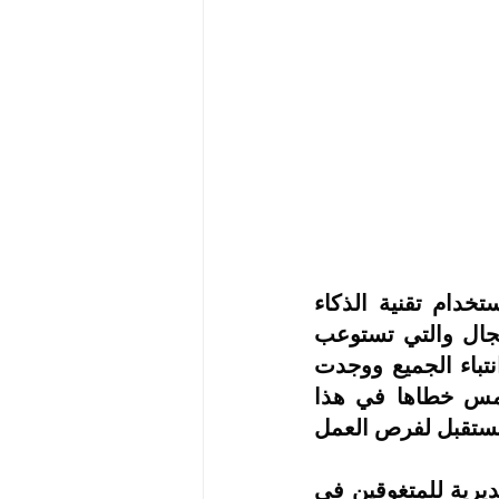
الأستاذ الشاب الطموح وليد موسى صاحب المبادرة المتميزة في استخدام تقنية الذكاء 
الاصطناعي( AI) والذي انشاء وأحدة من أكبر الموسسات في هذا المجال والتي تستوعب 
الان المئات من الكوادر والمؤظفين والتي كانت تجربة فريدة جذبت انتباء الجميع ووجدت 
القبول ونالت الاستحسان خاصة من الأجيال الحديثة التي تحاول تتلمس خطاها في هذا 
المجال الحديث والذي من المتوقع له أن يحدث طرفة كبيرة جدآ في المستقبل لفرص العمل 
ومن ثم جاءت الفقرة الرئيسية للامسية المتفردة بتوزيع الشهادات التقديرية للمتغوقين في 