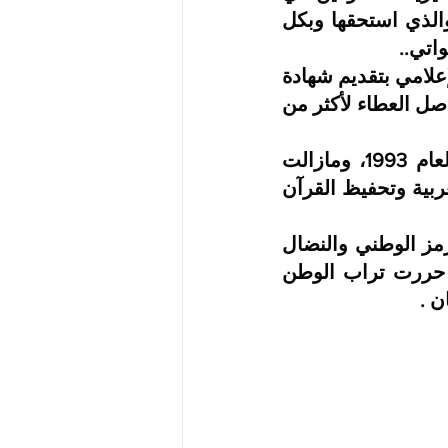
الشهادة الثانوية مع مبالغ مالية وتكريم المتميزين في خدمة المجتمع والذي استحقها وبكل 
اتي..
وختم الحفل بلفتة رائعة من منظمة بلسم للمرأة والطفل وموقع عونا الإعلامي بتقديم شهادة 
تقدير لقائد الركب مدير مدرسة عواتي الأستاذ الأمين عبدالله والذي يواصل العطاء لأكثر من 
ومما يجدر ذكره بأن مدرسة عواتي إلارتيرية بملبورن انطلقت في العام 1993، ومازالت 
مواصلة ومستمرة في نشاطها وخدمتها لأبناء الجالية فى تعليم اللغة العربية وتحفيظ القرآن 
التحية والتقدير والامتنان للأخوة في مدرسة عواتي التي تحمل اسم الرمز الوطني والنضال 
القامة عواتي لتؤكد بذلك بأن الشرارة التي انطلقت في ادال والتي حررت تراب الوطن 
ن .