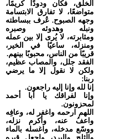
الخلق، فكان ودودًا كريمًا، 
متواضعًا، لا تفارق الابتسامة 
وجهه الصبوح. عُرف ببساطته 
ونبله وهدوئه وصبره 
ومثابرته، لا يُرى إلا بين عمله 
ومنزله، ساعيًا في الخير، 
قريبًا من الناس، محبوبًا بينهم.
الفقد جلل، والمصاب عظيم، 
ولكن لا نقول إلا ما يرضي 
ربنا:
إنا لله وإنا إليه راجعون.
وإنا لفراقك يا أبا أحمد 
لمحزونون.
اللهم ارحمه واغفر له، وعافِه 
واعفُ عنه، وأكرم نزله، 
ووسّع مدخله، واغسله بالماء 
والثلج والبرد، واجعل قبره 