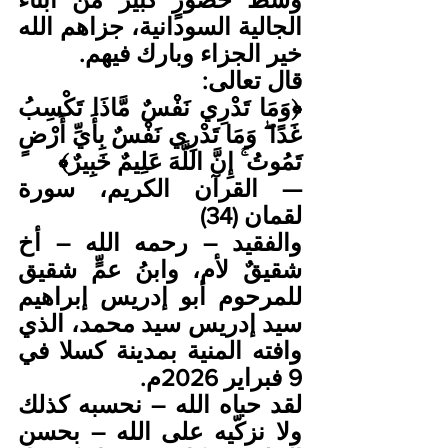
الجالية السودانية، جزاهم الله 
خير الجزاء وبارك فيهم.
قال تعالى:
﴿وَمَا تَدْرِي نَفْسٌ مَّاذَا تَكْسِبُ 
غَدًا ۖ وَمَا تَدْرِي نَفْسٌ بِأَيِّ أَرْضٍ 
تَمُوتُ ۚ إِنَّ اللَّهَ عَلِيمٌ خَبِيرٌ﴾
— القرآن الكريم، سورة 
لقمان (34)
والفقيد – رحمه الله – أخ 
شقيقٌ لأم، وابنُ عمٍّ شقيق 
للمرحوم أبو إدريس إبراهيم 
سيد إدريس سيد محمد، الذي 
وافته المنية بمدينة كسلا في 
9 فبراير 2026م.
لقد حباه الله – نحسبه كذلك 
ولا نزكّيه على الله – بحسن 