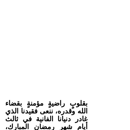
بقلوبٍ راضيةٍ مؤمنةٍ بقضاء 
الله وقدره، ننعى فقيدنا الذي 
غادر دنيانا الفانية في ثالث 
أيام شهر رمضان المبارك، 