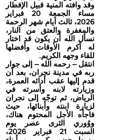
وقد وافته المنية قبيل الإفطار 
مساء الجمعة 20 فبراير 
2026، ثالث أيام شهر الرحمة 
والمغفرة والعتق من النار، 
نسأل الله أن يكون قد اختار 
له أكرم الأوقات وأفضلها 
للقاء وجهه الكريم.
انتقل – رحمه الله – إلى جوار 
ربه في مدينة نجران، بعد أن 
قدم إليها عقب أدائه العمرة، 
وزيارته لابنه وأسرته في 
الرياض، ثم توجّه إلى نجران 
لزيارة ابنته وأبنائها، حيث 
فاجأه الأجل المحتوم هناك، 
ووُوري الثرى عصر يوم 
السبت 21 فبراير 2026، 
وسط حضورٍ كبير من أبناء 