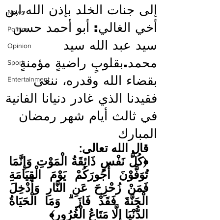
إلى جنات الخلد بإذن الله،ابن
News
أخي الغالي: أبو أحمد حسن
Politics
سيد عبد الله سيد
Opinion
محمد.بقلوبٍ راضيةٍ مؤمنةٍ
Sport
بقضاء الله وقدره، ننعى
Entertainment
فقيدنا الذي غادر دنيانا الفانية
في ثالث أيام شهر رمضان
المبارك
قال الله تعالى:
﴿كُلُّ نَفْسٍ ذَائِقَةُ الْمَوْتِ وَإِنَّمَا 
تُوَفَّوْنَ أُجُورَكُمْ يَوْمَ الْقِيَامَةِ 
فَمَنْ زُحْزِحَ عَنِ النَّارِ وَأُدْخِلَ 
الْجَنَّةَ فَقَدْ فَازَ ۗ وَمَا الْحَيَاةُ 
الدُّنْيَا إِلَّا مَتَاعُ الْغُرُورِ﴾