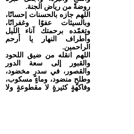
روضةً من رياض الجنة.
اللهم جازه بالحسنات إحسانًا، 
وبالسيئات عفوًا وغفرانًا، 
وتغمّده برحمتك آناء الليل 
وأطراف النهار يا أرحم 
الراحمين.
اللهم انقله من ضيق اللحود 
والقبور إلى سعة الدور 
والقصور، في سدرٍ مخضود، 
وطلحٍ منضود، وماءٍ مسكوب، 
وفاكهةٍ كثيرةٍ لا مقطوعةٍ ولا 
ممنوعة.
اللهم ارزقنا وإياه لذة النظر 
إلى وجهك الكريم، واجمعنا به 
في جناتك مع النبيين 
والصديقين والشهداء 