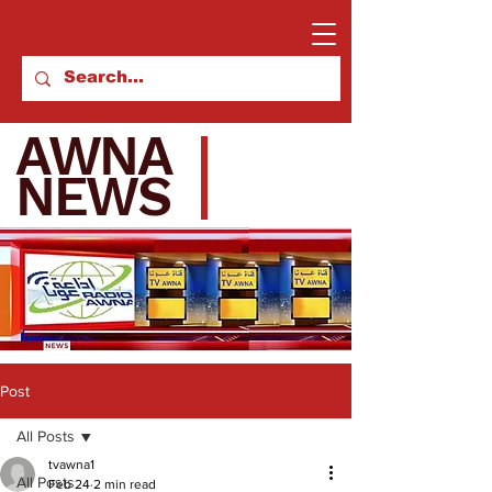
AWNA
NEWS
Post
All Posts
tvawna1
All Posts
Feb 24
2 min read