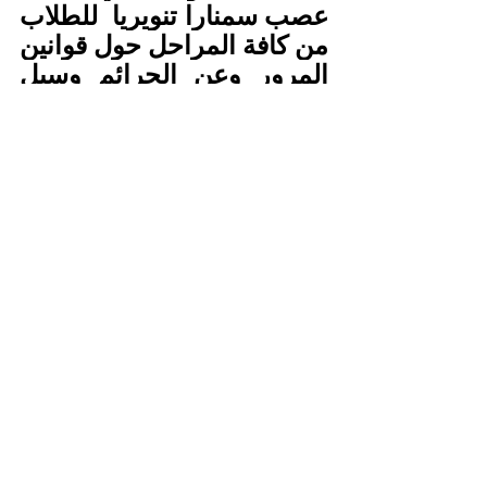
عصب سمنارا تنويريا  للطلاب 
من كافة المراحل حول قوانين 
المرور وعن الجرائم وسبل 
مكافحتها.
في يوم
 13 
-
11
-
2023 عقد 
بمدنة عصب  إجتماعا يبحث 
في نظافة المؤسسات حضر 
جمع حضره العديد من العمال 
والموظفين.
تم الإحتفال باليوم العالمي 
لمرض السكري 
يوم
 14 
نوفمبر على  مستوى 
إقليم جنوب البحر الأحمر.