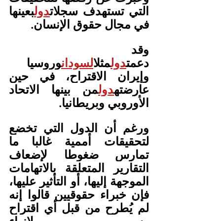
التي تستهدف سجلات
دول
بعينها 
في مجال حقوق الإنسان.
وقد 
دعمت
دول
مثل
السودان
وروسيا 
وإيران الاقتراح، في حين 
عارضته
دول
من بينها الاتحاد 
الأوروبي وبريطانيا.
ورغم أن الدول التي تخضع 
لتحقيقات أممية غالبا ما 
تمارس ضغوطا لإضعاف 
التقارير المتعلقة بالاتهامات 
الموجهة إليها، أو التأثير عليها، 
فإن خبراء حقوقيين قالوا إنه 
لم يُطرح من قبل أي اقتراح 