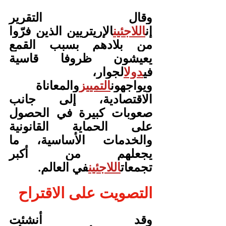
وقال التقرير 
إن
اللاجئين
الإريتريين الذين فرّوا 
من بلادهم بسبب القمع 
يعيشون ظروفا قاسية 
في
دول
الجوار، 
ويواجهون
التمييز
والمعاناة 
الاقتصادية، إلى جانب 
صعوبات كبيرة في الحصول 
على الحماية القانونية 
والخدمات الأساسية، ما 
يجعلهم من أكبر 
تجمعات
اللاجئين
في العالم.
التصويت على الاقتراح
وقد أنشئت 