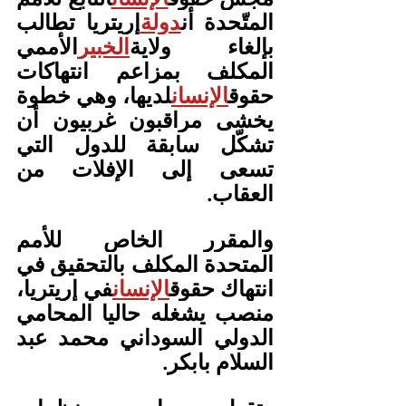
المتّحدة أن
دولة
إريتريا تطالب 
بإلغاء ولاية
الخبير
الأممي 
المكلف بمزاعم انتهاكات 
حقوق
الإنسان
لديها، وهي خطوة 
يخشى مراقبون غربيون أن 
تشكّل سابقة للدول التي 
تسعى إلى الإفلات من 
العقاب.
والمقرر الخاص للأمم 
المتحدة المكلف بالتحقيق في 
انتهاك حقوق
الإنسان
في إريتريا، 
منصب يشغله حاليا المحامي 
الدولي السوداني محمد عبد 
السلام بابكر.