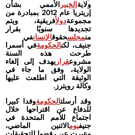
ولاية
الخبير
الأممي بشأن 
إريتريا عام 2012 بمبادرة من 
مجموعة
دول
أفريقية، ويتم 
تجديدها سنويًا بقرار 
من
مجلس
حقوق
الإنسان
في 
جنيف، لكن
الحكومة
في أسمرا 
طرحت هذه السنة 
مشروع
قرار
يهدف إلى إلغاء 
الولاية، وفق ما جاء في 
الوثيقة التي اطلعت عليها 
وكالة رويترز.
وقد أرسلت
الحكومة
وفدا كبيرا 
للدفاع عن اقتراحها خلال 
اجتماع للأمم المتحدة في 
جنيف
يوم
الاثنين الماضي، 
وعبرت عن رفضها للتحقيقات 