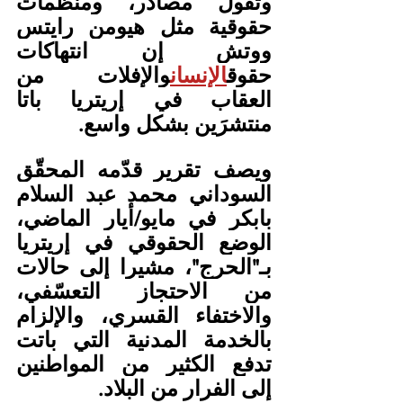
وتقول مصادر، ومنظمات 
حقوقية مثل هيومن رايتس 
ووتش إن انتهاكات 
حقوق
الإنسان
والإفلات من 
العقاب في إريتريا باتا 
منتشرَين بشكل واسع.
ويصف تقرير قدّمه المحقّق 
السوداني محمد عبد السلام 
بابكر في مايو/أيار الماضي، 
الوضع الحقوقي في إريتريا 
بـ"الحرج"، مشيرا إلى حالات 
من الاحتجاز التعسّفي، 
والاختفاء القسري، والإلزام 
بالخدمة المدنية التي باتت 
تدفع الكثير من المواطنين 
إلى الفرار من البلاد.