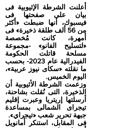
أعلنت الشرطة الإثيوبية فى 
بيان على صفحتها فى 
فيسبوك، أنها ضبطت «أكثر 
من 56 ألف طلقة ذخيرة» فى 
أمهرة، كانت مُخصصة 
«لتسليح الفانو» -مجموعة 
مسلحة قاتلت الحكومة 
الفيدرالية عام 2023- بحسب 
ما نقلته «سكاى نيوز عربية»، 
اليوم الخميس.
وزعمت الشرطة الأثيوبية أن 
الذخيرة، التى نُقلت بشاحنة، 
أرسلتها إريتريا وعبرت إقليم 
تيجراى الشمالى بمساعدة 
جبهة تحرير شعب «تيجراي».
فى المقابل، استنكر أمانويل 