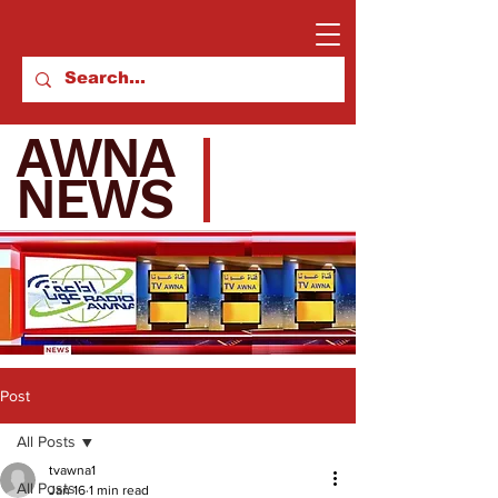
AWNA
NEWS
Post
All Posts
tvawna1
All Posts
Jan 16
1 min read