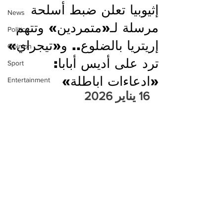
إثيوبيا تعلن ضبط أسلحة
News
مرسلة لـ«متمردين» وتتهم
Politics
إريتريا بالضلوع.. و«تيجراي»
Opinion
ترد على أديس أبابا:
Sport
«ادعاءات اباطلة»
Entertainment
16 يناير 2026