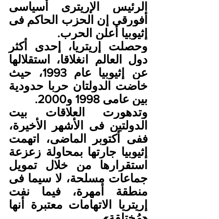
الرئيس الإريترى أسياسى 
أفورقى إن الحزب الحاكم فى 
إثيوبيا أعلن الحرب.
وحصلت إريتريا، إحدى أكثر 
دول العالم انغلاقا، استقلالها 
عن إثيوبيا عام 1993، حيث 
خاضت الدولتان حربا حدودية 
بين عامى 1998 و2000.
وتدهورت العلاقات بيت 
الدولتين فى الأشهر الأخيرة، 
ففى أكتوبر الماضى، اتهمت 
إثيوبيا جارتها بمحاولة زعزعة 
استقرارها من خلال تمويل 
جماعات مسلحة، لا سيما فى 
منطقة أمهرة، فيما نفت 
إريتريا الاتهامات معتبرة أنها 
«مُختلقة».