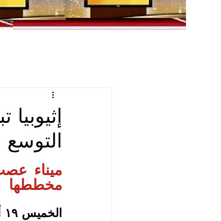
إثيوبيا 
التوسع ا
مخططها
الخميس ١٩ أكتوبر ٢٠٢٣