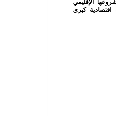
عليه تبنت فكرة دبلوماسية الموانئ البحرية كجزء من مشروعها الإقليمي 
الرامي إلى توحيد منطقة القرن الإفريقي باعتباره كتلة اقتصادية كبرى 