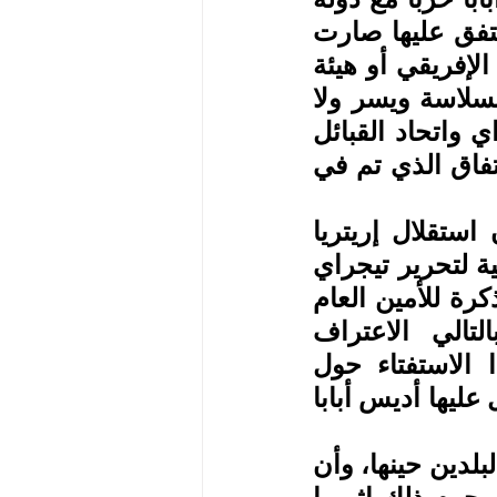
مستقلة ذات سيادة مثل إريتريا، علاوة على أن الحدود المتفق عليها صارت 
حدودًا دولية معتمدة ومتفق عليها، سواء إذا كان في الاتحاد الإفريقي أو هيئة 
الأمم المتحدة، إضافة إلى أن العلاقات بين الدولتين تسير بسلاسة ويسر ولا 
توجد مشكلات بينهما إلا ما يتعلق فقط بمشكلة إقليم تيجراي واتحاد القبائل 
الإريترية في الأماكن التي لا تزال موجودة فيها في إطار الاتفاق الذي تم في 
أما سلمون محاري، الباحث في الشأن الإثيوبي، فيرى أن استقلال إريتريا 
بحدودها الحالية، كان له قبول وتأييد عند نظام الجبهة الشعبية لتحرير تيجراي 
التي كانت تحكم إثيوبيا، وبدا ذلك واضحًا من خلال تقديم مذكرة للأمين العام 
للأمم المتحدة بدعم الاستفتاء، والاعتراف بنتائجه؛ وبالتالي الاعتراف 
بالاستقلال، مؤكدًا أن عدم معارضة النظام الإثيوبي لهذا الاستفتاء حول 
الاستقلال حينذاك كان بشرط المعاملة المميزة التي ستحصل عليها أديس أبابا 
وأضاف محاري أن هناك العديد من المعاهدات الموقعة بين البلدين حينها، وأن 