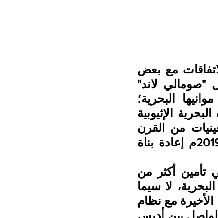
وهذا ما دفع آبي أحمد للمسارعة في توقيع سلسلة من الاتفاقات مع بعض 
دول الجوار الجغرافي مثل الإقليم الانفصالي في الصومال "صومالي لاند" 
وجيبوتي والصومال وكينيا والسودان بخصوص استخدام موانيها البحرية؛ 
لتسهيل التجارة الإثيوبية؛ ما عزز فكرة إعادة تأسيس القوة البحرية الإثيوبية 
في عقل آبي أحمد، التي حُلت تمامًا خلال منتصف التسعينيات من القرن 
الماضي بعد استقلال إريتريا عنها، ومن ثم أعلن في عام 2019م إعادة بناة 
وزادت مخاوف إثيوبيا خلال الفترة الماضية من إخفاقها في تأمين أكثر من 
بديل للتواصل مع العالم الخارجي من خلال طرق الملاحة البحرية، لا سيما 
بعدما أطلق مقاتلو قوات دفاع تيجراي تهديداتهم أثناء حربهم الأخيرة مع نظام 
آبي أحمد- بقطع الطريق الأساسي الموجود في إقليم عفر، الواصل بين أديس 