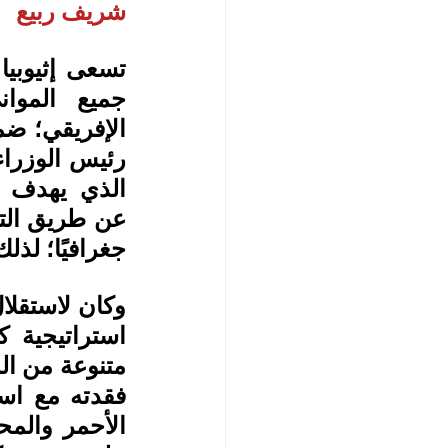
شريف ربيع
جغرافيًا؛ لذ