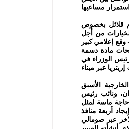
أبابا وميناء جيبوتي؛ ما جعل الحكومة الإثيوبية تنتبه لأهمية استمرار مساعيها 
وكان لتصريحات وزير التعليم الإثيوبي برهانو نيغا منذ أيام قلائل بخصوص 
إمكانية تغيير بلاده خريطتها الجغرافية، و "أنها تدرس كل الخيارات من أجل 
الحصول على منفذ بحري"، كنوع من ضرورات الأمن البحري- وقع إعلامي كبير 
في إثيوبيا وإريتريا على حد سواء، حيث صارت تلك التصريحات مادة دسمة 
لوسائل إعلام المعارضة الإريترية والإثيوبية بخصوص خطة رئيس الوزراء في 
الحصول على منفذ بحري آمن على البحر الأحمر على حساب إريتريا عبر ميناء 
في هذا الصدد، قال السفير صلاح حليمة، مساعد وزير الخارجية الأسبق 
للشؤون الإفريقية، وممثل الجامعة العربية الأسبق بالسودان، ونائب رئيس 
المجلس المصري للشؤون الإفريقية، إن إثيوبيا لم تعد في حاجة ماسة لمثل 
هذا الميناء؛ لأنها استطاعت خلال السنوات القليلة الماضية إيجاد أربعة منافذ 
بحرية أحدها عن طريق الصومال إلى المحيط الهادي، والآخر عبر صومالي 
لاند، ومنفذ ثالث من خلال جيبوتي وخط السكك الحديدية الذي أنشأته الصين 