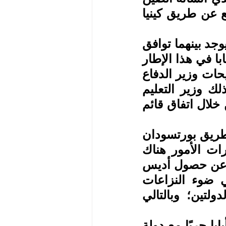
بينهما ويتم من خلاله مرور 80% من البضائع الإثيوبية، ورابع عن طريق كينيا 
وأضاف حليمة في تصريح خاص لـ "الفتح" أن إثيوبيا وإريتريا يوجد بينهما توافق 
الآن حول إمكانية أن يكون المنفذ البحري السادس لأديس أبابا في هذا الإطار 
أيضًا، وهو ميناء عصب الإريتري. لافتًا إلى أنه بخصوص تصريحات وزير الدفاع 
السابق الجنرال صادقان جبرتنسائي في عام 2020م، وكذلك وزير التعليم 
الإثيوبي الحالي برهانو نيغا، فإن هذا الأمر موجود بالفعل من خلال اتفاق قائم 
وأردف أن إثيوبيا كانت تسعى لأن يكون لها منفذ جديد عن طريق بورتسودان 
في السودان، لكن الصراع الموجود داخل السودان وتطورات الأمور هناك 
حالت دون الوصول إلى حيز التنفيذ؛ وبناء عليه فإن الحديث عن حصول أديس 
أبابا على ميناء عصب سواء بالقوة أو الاتفاقيات يتم في ضوء النزاعات 
والمقاربات السياسية بين المعارضة والحكومة في كلا الدولتين؛ وبالتالي 
وأكد أن الوضع الإثيوبي الحالي لا يسمح بأن تخوض أديس أبابا حربًا مع دولة 