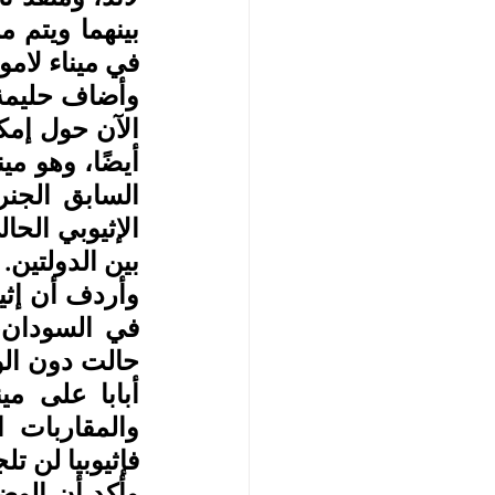
في ميناء لامو.
بين الدولتين. 
فإثيوبيا لن ت