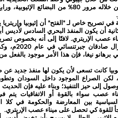
لجأ للقوة كي تحصل على ميناء عصب الإريتري.