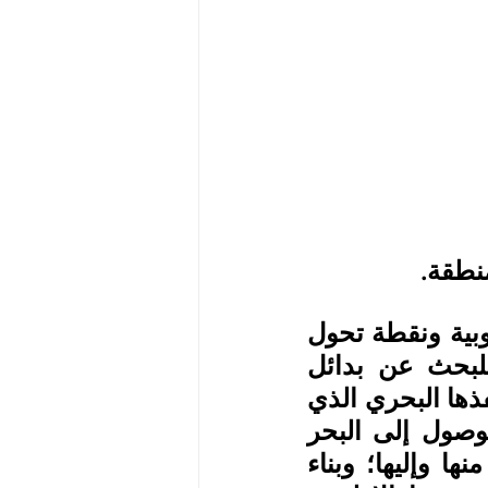
نطقة.
وكان لاستقلال إريتريا عام 1993م أثر كبير في السياسة الإثيوبية ونقطة تحول 
استراتيجية كبرى في خططها الإقليمية؛ ومن ثم لجأت للبحث عن بدائل 
متنوعة من الموانئ البحرية في دول الجوار للتعويض عن منفذها البحري الذي 
فقدته مع استقلال إريتريا عنها، وذلك للاعتماد عليها في الوصول إلى البحر 
الأحمر والمحيط الهندي كي تضمن استمرار عبور التجارة منها وإليها؛ وبناء 