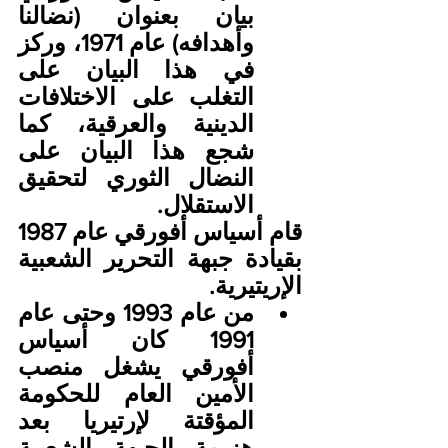
بيان بعنوان (نضالنا 
وأهدافه) عام 1971، وركز 
في هذا البيان على 
التغلب على الاختلافات 
الدينية والعرقية، كما 
شجع هذا البيان على 
النضال الثوري لتحقيق 
الاستقلال.
قام أسياس أفورقي عام 1987 
بقيادة جبهة التحرير الشعبية 
الإريتيرية.
من عام 1993 وحتى عام 
1991 كان أسياس 
أفورقي يشغل منصب 
الأمين العام للحكومة 
المؤقتة لإرتيريا بعد 
هزيمة الجبهة الشعبية 