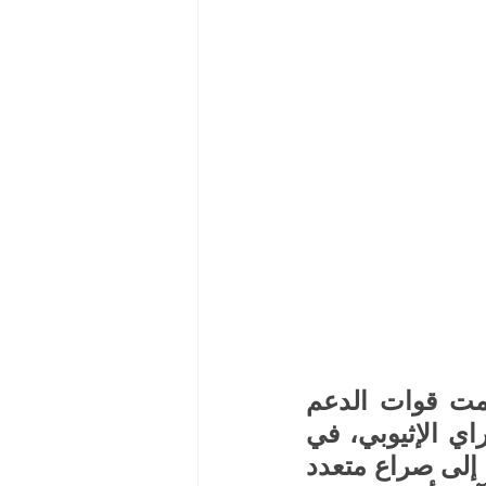
في ظل تصاعد التوترات في منطقة القرن الأفريقي، اتهمت قوات الدعم 
السريع الجيش السوداني بالاستعانة بمقاتلين من إقليم تيغراي الإثيوبي، في 
خطوة أثارت قلقًا إقليميًا واسعًا بشأن احتمالات توسع النزاع إلى صراع متعدد 