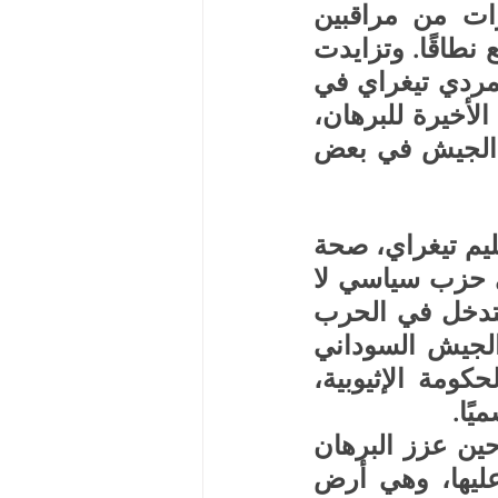
في خلافات حادة مع الخرطوم، خصوصًا في ظل تحذيرات من مراقبين 
إقليميين من أن التوترات المتناثرة قد تنزلق إلى صراع أوسع نطاقًا. وتزايدت 
التحذيرات من اعتماد الجيش السوداني على عناصر من متمردي تيغراي في 
مواجهة قوات الدعم السريع، وهي اتهامات سبق أن وجهتها الأخيرة للبرهان، 
معتبرة أن هؤلاء المقاتلين يمثلون قوة رئيسية يعتمد عليها الجيش في بعض 
في المقابل، نفى غيتاتشو رضا، رئيس الإدارة المؤقتة في إقليم تيغراي، صحة 
هذه الاتهامات، مؤكدًا أن الجبهة الشعبية لتحرير تيغراي هي حزب سياسي لا 
يمتلك جناحًا مسلحًا، وأن شعب تيغراي لا يملك أي دافع للتدخل في الحرب 
الأهلية السودانية. ومع ذلك، تشير تقارير متعددة إلى أن الجيش السوداني 
سبق أن قدم دعمًا لمتمردي تيغراي خلال صراعهم مع الحكومة الإثيوبية، 
ًا.
وتعود جذور التوتر بين السودان وإثيوبيا إلى العام 2020، حين عزز البرهان 
الوجود العسكري السوداني في منطقة الفشقة المتنازع عليها، وهي أرض 