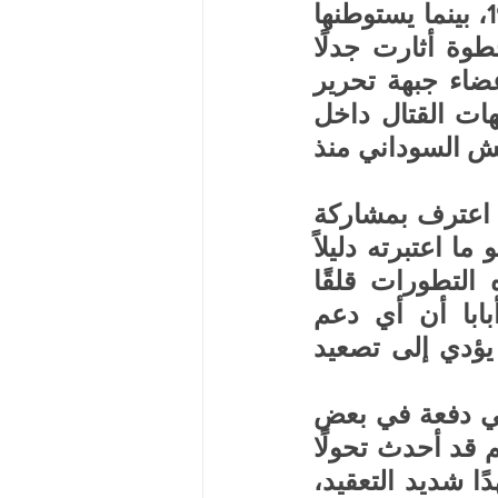
زراعية خصبة يدّعي السودان تبعيتها له بموجب اتفاقية 1902، بينما يستوطنها 
مزارعون إثيوبيون بدعم غير مباشر من حكومتهم. وفي خطوة أثارت جدلًا 
واسعًا، منح البرهان الجنسية السودانية وحقوق الإقامة لأعضاء جبهة تحرير 
تيغراي، وهو ما اعتبره محللون تمهيدًا لاستخدامهم في جبهات القتال داخل 
السودان، خصوصًا في ظل حالة الإنهاك التي يعاني منها الجيش السوداني منذ 
وتؤكد قوات الدعم السريع أن أحد ضباط الجيش السوداني اعترف بمشاركة 
مرتزقة من قومية تيغراي في القتال إلى جانب الجيش، وهو ما اعتبرته دليلاً 
على تورط مباشر في استقدام عناصر أجنبية. وتثير هذه التطورات قلقًا 
متزايدًا في منطقة القرن الأفريقي، حيث تعتبر أديس أبابا أن أي دعم 
لمتمردي تيغراي يشكل تهديدًا مباشرًا لأمنها القومي، وقد يؤدي إلى تصعيد 
ورغم أن انضمام مقاتلين إضافيين قد يمنح الجيش السوداني دفعة في بعض 
الجبهات، إلا أن المعطيات المتاحة لا تشير إلى أن هذا الدعم قد أحدث تحولًا 
حاسمًا في موازين القوى. وتبقى الحرب في السودان مشهدًا شديد التعقيد، 