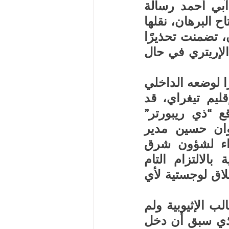
الأطراف. وفي هذا السياق، وجّه رئيس الوزراء الإثيوبي آبي أحمد رسالة 
رسمية إلى رئيس مجلس السيادة السوداني الفريق عبد الفتاح البرهان، نقلها 
وفد إثيوبي رفيع المستوى خلال زيارة إلى مدينة بورتسودان، تضمنت تحذيرًا 
واضحًا من أي دعم محتمل لجبهة تحرير تيغراي أو للجيش الإريتري في حال 
وتعكس هذه الرسالة مخاوف متزايدة من أن السودان، نظرًا لوضعه الداخلي 
المعقد وموقعه الجغرافي الحساس على حدود إريتريا وإقليم تيغراي، قد 
يتحول إلى ساحة لتصفية الحسابات الإقليمية. ونقل موقع “ذي ريبورتر” 
الإثيوبي عن مصادر مطلعة أن الوفد الذي ترأسه رضوان حسين مدير 
المخابرات الإثيوبية وغيتاتشو رضا مستشار رئيس الوزراء لشؤون شرق 
أفريقيا، سلّم البرهان رسالة تطالب السلطات السودانية بالالتزام التام 
بالحياد، وعدم السماح باستخدام منطقة الفشقة كنقطة انطلاق لوجستية لأي 
وبحسب ذات المصادر، لم يُبدِ البرهان أي تجاوب مع المطالب الإثيوبية ولم 
يقدم تطمينات واضحة، ما أثار قلقًا لدى الجانب الإثيوبي الذي سبق أن دخل 