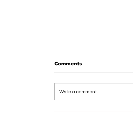
Comments
Write a comment...
تنظيم عفار البحر الأحمر
الديمقراطي: اعتماد مصر على
النظام الإريتري يفاقم عدم
الاستقرار في منطقة القرن