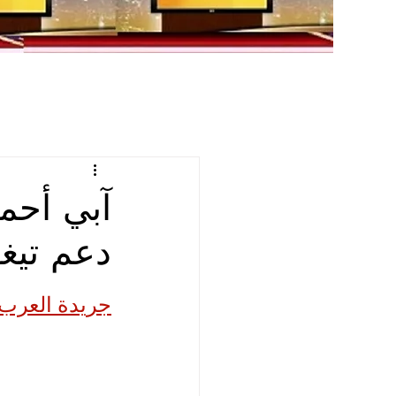
آبي أحم
دعم تيغ
جريدة العرب ا